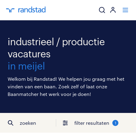
ik zoek een baa
industrieel / productie
werkgevers
vacatures
in meijel
mijn carrière
Welkom bij Randstad! We helpen jou graag met het
over randstad
vinden van een baan. Zoek zelf of laat onze
Baanmatcher het werk voor je doen!
zoeken
filter resultaten
1