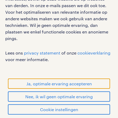
van derden. In onze e-mails passen we dit ook toe.
Voor het optimaliseren van relevante informatie op
werken bij randstad
andere websites maken we ook gebruik van andere
gebruikersvoorwaarden
technieken. Wil je geen optimale ervaring, dan
plaatsen we enkel functionele cookies en anonieme
privacystatement
pings.
cookies
disclaimer
Lees ons
privacy statement
of onze
cookieverklaring
sitemap
voor meer informatie.
RANDSTAD, HUMAN FORWARD en SHAPING THE
WORLD OF WORK zijn geregistreerde
handelsmerken van Randstad N.V.
Ja, optimale ervaring accepteren
© Randstad 2026
Nee, ik wil geen optimale ervaring
Cookie instellingen