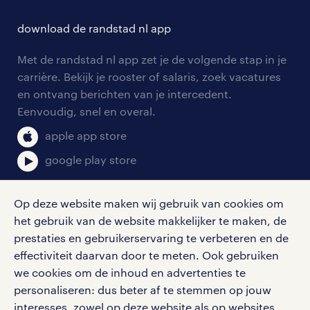
hr-kenniscentrum
contact voor talent
solliciteren
download de randstad nl app
tarieven
contact voor werkgevers
arbeidsvoorwaarden
personeel gezocht
Met de randstad nl app zet je de volgende stap in je
onze vestigingen
blogs en artikelen
carrière. Bekijk je rooster of salaris, zoek vacatures
aanmelden nieuwsbrief
en ontvang berichten van je intercedent.
pers
salarischecker
Eenvoudig, snel en overal.
klachten en misstanden
bruto-netto calculator
apple app store
google play store
Op deze website maken wij gebruik van cookies om
het gebruik van de website makkelijker te maken, de
social media
prestaties en gebruikerservaring te verbeteren en de
effectiviteit daarvan door te meten. Ook gebruiken
Volg ons voor de leukste content omtrent
we cookies om de inhoud en advertenties te
vacatures, solliciteren en inspiratie.
personaliseren: dus beter af te stemmen op jouw
interesses, zowel op deze website als op websites