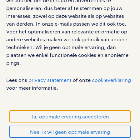
we cookies om de inhoud en advertenties te
vacatures, solliciteren en inspiratie.
personaliseren: dus beter af te stemmen op jouw
interesses, zowel op deze website als op websites
van derden. In onze e-mails passen we dit ook toe.
Voor het optimaliseren van relevante informatie op
werken bij randstad
andere websites maken we ook gebruik van andere
gebruikersvoorwaarden
technieken. Wil je geen optimale ervaring, dan
plaatsen we enkel functionele cookies en anonieme
privacystatement
pings.
cookies
disclaimer
Lees ons
privacy statement
of onze
cookieverklaring
sitemap
voor meer informatie.
RANDSTAD, HUMAN FORWARD en SHAPING THE
WORLD OF WORK zijn geregistreerde
handelsmerken van Randstad N.V.
Ja, optimale ervaring accepteren
© Randstad 2026
Nee, ik wil geen optimale ervaring