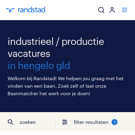
ik zoek een baa
industrieel / productie
werkgevers
vacatures
in hengelo gld
mijn carrière
Welkom bij Randstad! We helpen jou graag met het
over randstad
vinden van een baan. Zoek zelf of laat onze
Baanmatcher het werk voor je doen!
zoeken
filter resultaten
1