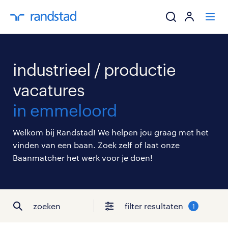
ik zoek een baa
industrieel / productie
werkgevers
vacatures
in emmeloord
mijn carrière
Welkom bij Randstad! We helpen jou graag met het
over randstad
vinden van een baan. Zoek zelf of laat onze
Baanmatcher het werk voor je doen!
zoeken
filter resultaten
1