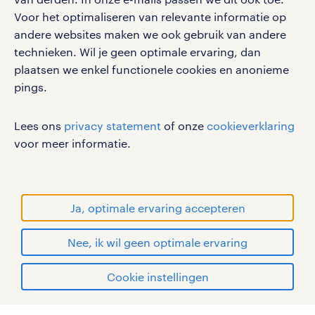
Voor het optimaliseren van relevante informatie op
werken bij randstad
andere websites maken we ook gebruik van andere
gebruikersvoorwaarden
technieken. Wil je geen optimale ervaring, dan
plaatsen we enkel functionele cookies en anonieme
privacystatement
pings.
cookies
disclaimer
Lees ons
privacy statement
of onze
cookieverklaring
sitemap
voor meer informatie.
RANDSTAD, HUMAN FORWARD en SHAPING THE
WORLD OF WORK zijn geregistreerde
handelsmerken van Randstad N.V.
Ja, optimale ervaring accepteren
© Randstad 2026
Nee, ik wil geen optimale ervaring
Cookie instellingen
mijn randstad