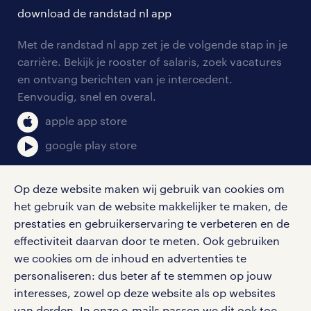
solliciteren
download de randstad nl app
tarieven
contact voor werkgevers
arbeidsvoorwaarden
personeel gezocht
Met de randstad nl app zet je de volgende stap in je
onze vestigingen
blogs en artikelen
carrière. Bekijk je rooster of salaris, zoek vacatures
aanmelden nieuwsbrief
en ontvang berichten van je intercedent.
pers
salarischecker
Eenvoudig, snel en overal.
klachten en misstanden
bruto-netto calculator
apple app store
google play store
Op deze website maken wij gebruik van cookies om
het gebruik van de website makkelijker te maken, de
social media
prestaties en gebruikerservaring te verbeteren en de
effectiviteit daarvan door te meten. Ook gebruiken
Volg ons voor de leukste content omtrent
we cookies om de inhoud en advertenties te
vacatures, solliciteren en inspiratie.
personaliseren: dus beter af te stemmen op jouw
interesses, zowel op deze website als op websites
van derden. In onze e-mails passen we dit ook toe.