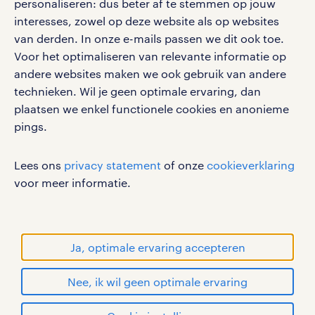
personaliseren: dus beter af te stemmen op jouw
interesses, zowel op deze website als op websites
van derden. In onze e-mails passen we dit ook toe.
Voor het optimaliseren van relevante informatie op
werken bij randstad
andere websites maken we ook gebruik van andere
gebruikersvoorwaarden
technieken. Wil je geen optimale ervaring, dan
plaatsen we enkel functionele cookies en anonieme
privacystatement
pings.
cookies
disclaimer
Lees ons
privacy statement
of onze
cookieverklaring
sitemap
voor meer informatie.
RANDSTAD, HUMAN FORWARD en SHAPING THE
WORLD OF WORK zijn geregistreerde
handelsmerken van Randstad N.V.
Ja, optimale ervaring accepteren
© Randstad 2026
Nee, ik wil geen optimale ervaring