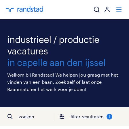
ik zoek een baa
industrieel / productie
werkgevers
vacatures
in capelle aan den ijssel
mijn carrière
Welkom bij Randstad! We helpen jou graag met het
over randstad
vinden van een baan. Zoek zelf of laat onze
Baanmatcher het werk voor je doen!
zoeken
filter resultaten
1