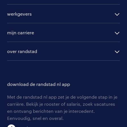
alle vacatures
werkgevers
randstad operational
vacature aanmelden
randstad professional
mijn carriere
algemene voorwaarden
randstad digital
ontwikkeling
hr-diensten
over randstad
populaire bedrijven
communities
branches
over randstad
careers for expats
opleidingen en trainingen
hr-kenniscentrum
contact voor talent
solliciteren
download de randstad nl app
tarieven
contact voor werkgevers
arbeidsvoorwaarden
personeel gezocht
Met de randstad nl app zet je de volgende stap in je
onze vestigingen
blogs en artikelen
carrière. Bekijk je rooster of salaris, zoek vacatures
aanmelden nieuwsbrief
en ontvang berichten van je intercedent.
pers
salarischecker
Eenvoudig, snel en overal.
klachten en misstanden
bruto-netto calculator