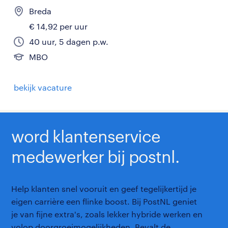
Breda
€ 14,92 per uur
40 uur, 5 dagen p.w.
MBO
bekijk vacature
word klantenservice
medewerker bij postnl.
Help klanten snel vooruit en geef tegelijkertijd je
eigen carrière een flinke boost. Bij PostNL geniet
je van fijne extra's, zoals lekker hybride werken en
volop doorgroeimogelijkheden. Bevalt de