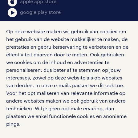
apple app store
google play store
Op deze website maken wij gebruik van cookies om
het gebruik van de website makkelijker te maken, de
social media
prestaties en gebruikerservaring te verbeteren en de
effectiviteit daarvan door te meten. Ook gebruiken
Volg ons voor de leukste content omtrent
we cookies om de inhoud en advertenties te
vacatures, solliciteren en inspiratie.
personaliseren: dus beter af te stemmen op jouw
interesses, zowel op deze website als op websites
van derden. In onze e-mails passen we dit ook toe.
Voor het optimaliseren van relevante informatie op
werken bij randstad
andere websites maken we ook gebruik van andere
gebruikersvoorwaarden
technieken. Wil je geen optimale ervaring, dan
plaatsen we enkel functionele cookies en anonieme
privacystatement
pings.
cookies
disclaimer