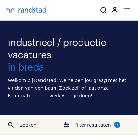
ik zoek een baa
industrieel / productie
werkgevers
vacatures
in breda
mijn carrière
Welkom bij Randstad! We helpen jou graag met het
over randstad
vinden van een baan. Zoek zelf of laat onze
Baanmatcher het werk voor je doen!
zoeken
filter resultaten
1