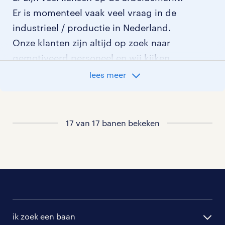
Er is momenteel vaak veel vraag in de
industrieel / productie in Nederland.
Onze klanten zijn altijd op zoek naar
gemotiveerd personeel en wij kijken
graag samen met je naar de organisatie
lees meer
die het beste bij je past. In ons overzicht
van vacatures vind je de meest recente
vacatures.
17 van 17 banen bekeken
ik zoek een baan