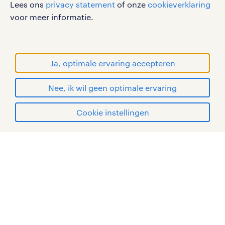
Lees ons
privacy statement
of onze
cookieverklaring
sitemap
voor meer informatie.
RANDSTAD, HUMAN FORWARD en SHAPING THE
WORLD OF WORK zijn geregistreerde
handelsmerken van Randstad N.V.
Ja, optimale ervaring accepteren
© Randstad 2026
Nee, ik wil geen optimale ervaring
Cookie instellingen
mijn randstad