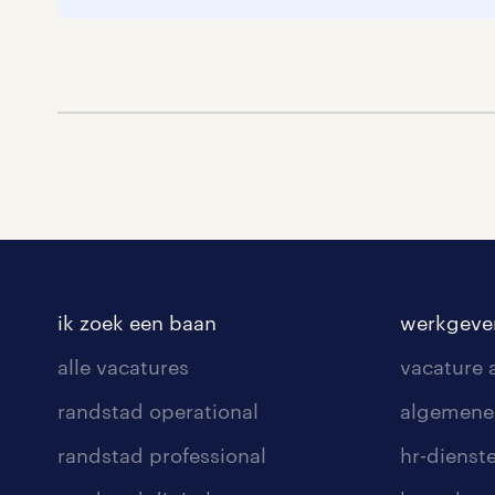
ik zoek een baan
werkgeve
alle vacatures
vacature
randstad operational
algemene
randstad professional
hr-dienst