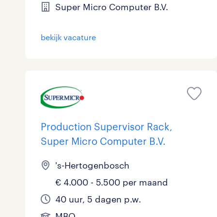
Super Micro Computer B.V.
Logistiek
Medisch
bekijk vacature
toon 6 resultaten
Overig
Secretarieel
Webcare
Production Supervisor Rack,
Super Micro Computer B.V.
toon 6 resultaten
's-Hertogenbosch
€ 4.000 - 5.500 per maand
40 uur, 5 dagen p.w.
MBO