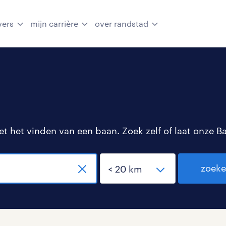
vers
mijn carrière
over randstad
 het vinden van een baan. Zoek zelf of laat onze B
zoek