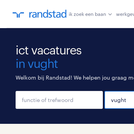
ik zoek een baan
werkge
ict vacatures
in vught
Welkom bij Randstad! We helpen jou graag met