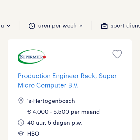
au
uren per week
soort dien
il je werken?
vacatures?
il je werken?
 zou jij willen?
Production Engineer Rack, Super
Micro Computer B.V.
Beveiliging
Geen
9 - 16 uur
Tijdelijk
1
0
0
's-Hertogenbosch
Chauffeurs
LBO, MAVO, VMBO
33 - 36 uur
0
0
€ 4.000 - 5.500 per maand
Financieel
Master
0
40 uur, 5 dagen p.w.
HBO
Industrieel / Productie
WO
1