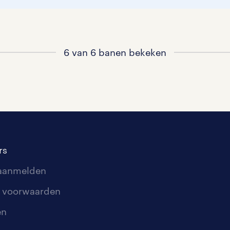
6 van 6 banen bekeken
rs
 aanmelden
 voorwaarden
en