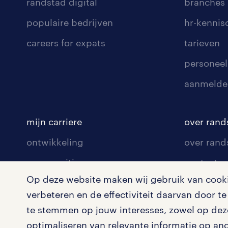
randstad digital
branches
populaire bedrijven
hr-kenni
careers for expats
tarieven
personeel
aanmelde
mijn carriere
over rand
ontwikkeling
over rand
communities
contact v
Op deze website maken wij gebruik van cookie
opleidingen en trainingen
contact v
verbeteren en de effectiviteit daarvan door 
solliciteren
onze vest
te stemmen op jouw interesses, zowel op deze
arbeidsvoorwaarden
pers
optimaliseren van relevante informatie op an