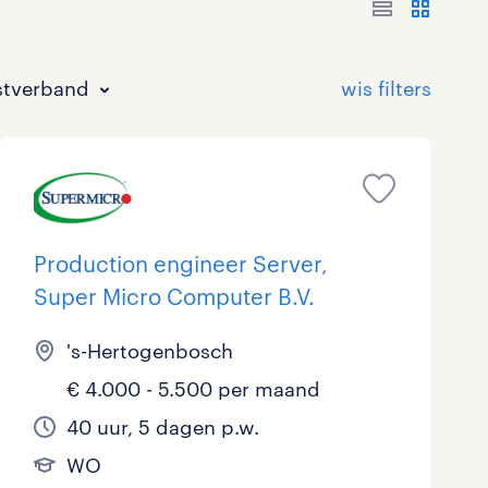
stverband
Production engineer Server,
Super Micro Computer B.V.
Bouw
HAVO/VWO
17 - 24 uur
Tijdelijk met uitzicht op vast
0
0
6
's-Hertogenbosch
Commercieel / Verkoop
MBO
37 - 40+ uur
3
6
€ 4.000 - 5.500 per maand
Horeca / Catering
Ondersteunend onderwijs
0
40 uur, 5 dagen p.w.
WO
Juridisch