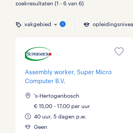
zoekresultaten (1 - 6 van 6)
vakgebied
opleidingsnive
1
binnen welk vakgebied w
op welk niveau zoek je 
hoeveel uren per week w
welk soort dienstverband
Assembly worker, Super Micro
Computer B.V.
Administratief
Basisonderwijs
0 - 8 uur
Detachering
0
0
0
's-Hertogenbosch
Callcenter / Contactcenter
HBO
25 - 32 uur
Vast
0
1
0
€ 15,00 - 17,00 per uur
Engineering
MBO, HAVO, VWO
0
40 uur, 5 dagen p.w.
Geen
ICT
VMBO/MAVO
0
toon 6 resultaten
toon 6 resultaten