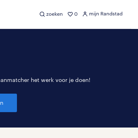
mijn Randstad
zoeken
0
aanmatcher het werk voor je doen!
en