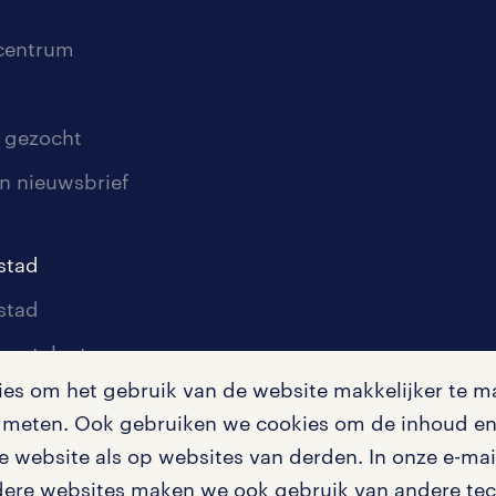
scentrum
 gezocht
n nieuwsbrief
stad
stad
oor talent
s om het gebruik van de website makkelijker te ma
oor werkgevers
te meten. Ook gebruiken we cookies om de inhoud en 
igingen
 website als op websites van derden. In onze e-mail
dere websites maken we ook gebruik van andere tech