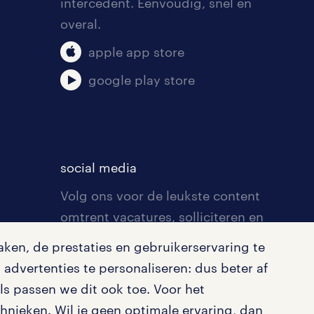
intercedent. Eenvoudig, snel en
overal.
apple app store
google play store
social media
Volg ons voor de leukste content
omtrent vacatures, solliciteren en
inspiratie.
ken, de prestaties en gebruikerservaring te
advertenties te personaliseren: dus beter af
s passen we dit ook toe. Voor het
nieken. Wil je geen optimale ervaring, dan