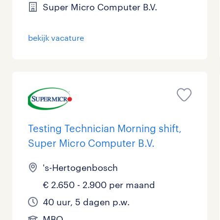
Super Micro Computer B.V.
Management / Leidinggevend
Onderwijs
bekijk vacature
Personeel & Organisatie
Supply chain & procurement
Zorg / Verpleging
Testing Technician Morning shift,
Super Micro Computer B.V.
's-Hertogenbosch
€ 2.650 - 2.900 per maand
40 uur, 5 dagen p.w.
MBO