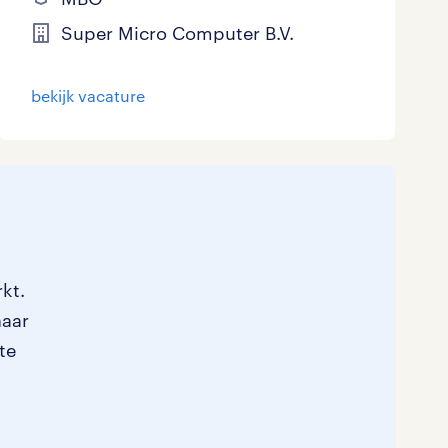
Super Micro Computer B.V.
bekijk vacature
kt.
naar
te