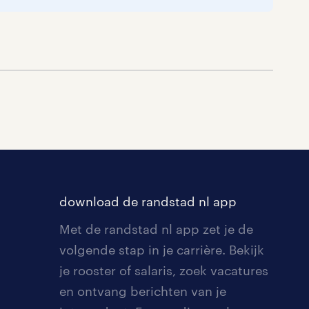
download de randstad nl app
Met de randstad nl app zet je de
volgende stap in je carrière. Bekijk
je rooster of salaris, zoek vacatures
en ontvang berichten van je