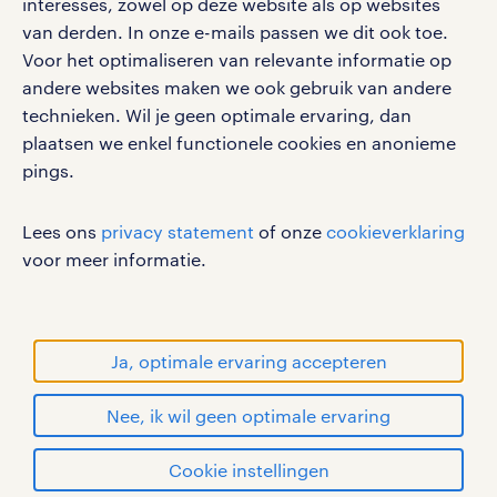
interesses, zowel op deze website als op websites
van derden. In onze e-mails passen we dit ook toe.
Voor het optimaliseren van relevante informatie op
werken bij randstad
andere websites maken we ook gebruik van andere
gebruikersvoorwaarden
technieken. Wil je geen optimale ervaring, dan
plaatsen we enkel functionele cookies en anonieme
privacystatement
pings.
cookies
disclaimer
Lees ons
privacy statement
of onze
cookieverklaring
sitemap
voor meer informatie.
RANDSTAD, HUMAN FORWARD en SHAPING THE
WORLD OF WORK zijn geregistreerde
handelsmerken van Randstad N.V.
Ja, optimale ervaring accepteren
© Randstad 2026
Nee, ik wil geen optimale ervaring
Cookie instellingen