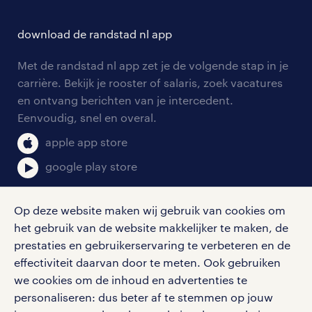
hr-kenniscentrum
contact voor talent
solliciteren
download de randstad nl app
tarieven
contact voor werkgevers
arbeidsvoorwaarden
personeel gezocht
Met de randstad nl app zet je de volgende stap in je
onze vestigingen
blogs en artikelen
carrière. Bekijk je rooster of salaris, zoek vacatures
aanmelden nieuwsbrief
en ontvang berichten van je intercedent.
pers
salarischecker
Eenvoudig, snel en overal.
klachten en misstanden
bruto-netto calculator
apple app store
google play store
Op deze website maken wij gebruik van cookies om
het gebruik van de website makkelijker te maken, de
social media
prestaties en gebruikerservaring te verbeteren en de
effectiviteit daarvan door te meten. Ook gebruiken
Volg ons voor de leukste content omtrent
we cookies om de inhoud en advertenties te
vacatures, solliciteren en inspiratie.
personaliseren: dus beter af te stemmen op jouw