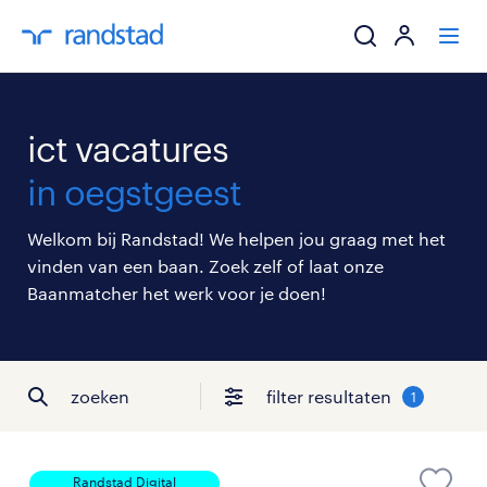
ik zoek een baa
ict vacatures
werkgevers
in oegstgeest
mijn carrière
Welkom bij Randstad! We helpen jou graag met het
vinden van een baan. Zoek zelf of laat onze
over randstad
Baanmatcher het werk voor je doen!
zoeken
filter resultaten
1
Randstad Digital