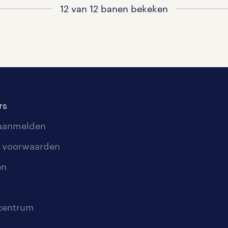
12 van 12 banen bekeken
rs
 aanmelden
 voorwaarden
en
scentrum