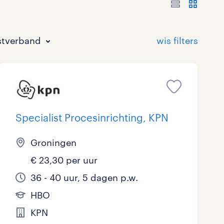
stverband
Specialist Procesinrichting, KPN
Groningen
Bouw
HAVO/VWO
17 - 24 uur
Tijdelijk met uitzicht op vast
0
0
1
€ 23,30 per uur
Commercieel / Verkoop
MBO
37 - 40+ uur
1
0
36 - 40 uur, 5 dagen p.w.
Horeca / Catering
Ondersteunend onderwijs
0
HBO
KPN
Juridisch