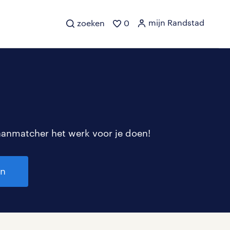
mijn Randstad
zoeken
0
aanmatcher het werk voor je doen!
en