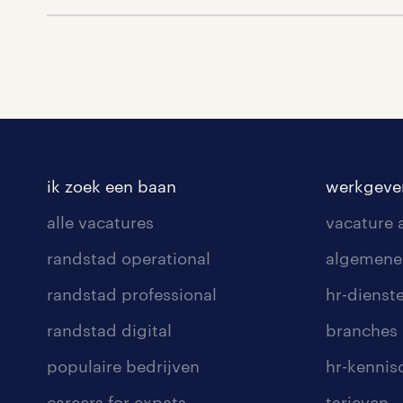
ik zoek een baan
werkgeve
alle vacatures
vacature
randstad operational
algemene
randstad professional
hr-dienst
randstad digital
branches
populaire bedrijven
hr-kenni
careers for expats
tarieven