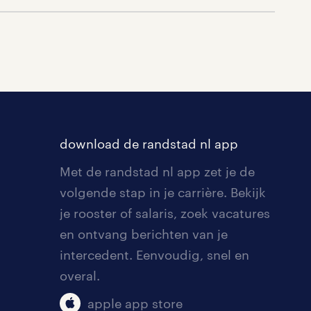
download de randstad nl app
Met de randstad nl app zet je de
volgende stap in je carrière. Bekijk
je rooster of salaris, zoek vacatures
en ontvang berichten van je
intercedent. Eenvoudig, snel en
overal.
apple app store