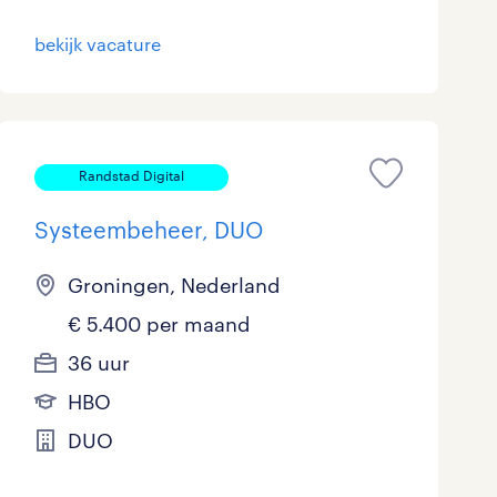
Marketing & Communicatie
bekijk vacature
Overheid
Schoonmaak
Randstad Digital
Techniek
Systeembeheer, DUO
Groningen, Nederland
€ 5.400 per maand
36 uur
HBO
DUO