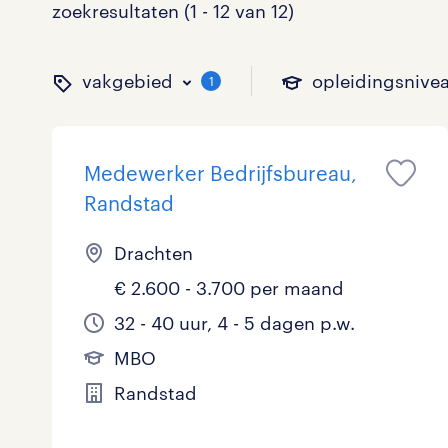
zoekresultaten (1 - 12 van 12)
vakgebied
opleidingsnive
1
Medewerker Bedrijfsbureau,
binnen welk vakgebied w
op welk niveau zoek je 
hoeveel uren per week w
welk soort dienstverband
Randstad
Drachten
€ 2.600 - 3.700 per maand
Administratief
Basisonderwijs
0 - 8 uur
Detachering
0
9
0
32 - 40 uur, 4 - 5 dagen p.w.
Callcenter / Contactcenter
HBO
25 - 32 uur
Vast
0
11
3
MBO
Engineering
MBO, HAVO, VWO
0
Randstad
ICT
VMBO/MAVO
0
toon 12 resultaten
toon 12 resultaten