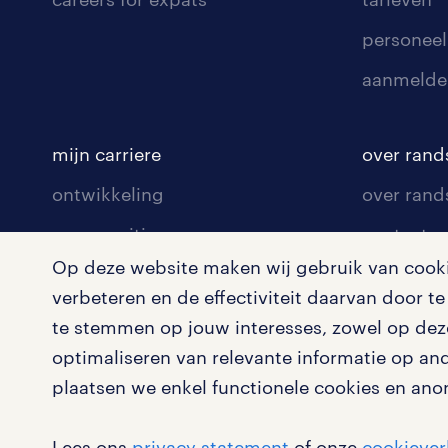
personeel
aanmelde
mijn carriere
over rand
ontwikkeling
over rand
communities
contact v
Op deze website maken wij gebruik van cookie
opleidingen en trainingen
contact v
verbeteren en de effectiviteit daarvan door 
solliciteren
onze vest
te stemmen op jouw interesses, zowel op deze
arbeidsvoorwaarden
pers
optimaliseren van relevante informatie op an
plaatsen we enkel functionele cookies en ano
blogs en artikelen
klachten 
salarischecker
Lees ons
privacy statement
of onze
cookiever