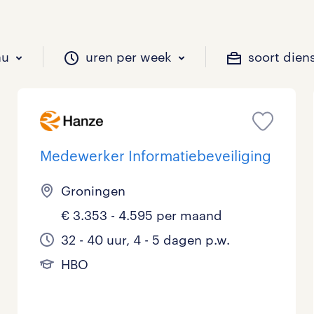
au
uren per week
soort dien
il je werken?
vacatures?
il je werken?
 zou jij willen?
Medewerker Informatiebeveiliging
Groningen
Beveiliging
Geen
9 - 16 uur
Tijdelijk
0
2
0
€ 3.353 - 4.595 per maand
Chauffeurs
LBO, MAVO, VMBO
33 - 36 uur
9
0
32 - 40 uur, 4 - 5 dagen p.w.
HBO
Financieel
Master
0
Industrieel / Productie
WO
0