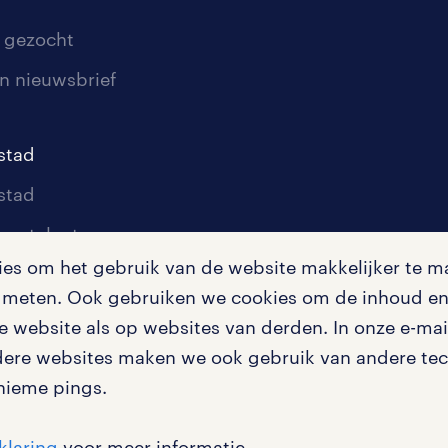
 gezocht
n nieuwsbrief
stad
stad
oor talent
s om het gebruik van de website makkelijker te ma
oor werkgevers
te meten. Ook gebruiken we cookies om de inhoud en 
igingen
 website als op websites van derden. In onze e-mail
dere websites maken we ook gebruik van andere tech
nieme pings.
en misstanden
klaring
voor meer informatie.