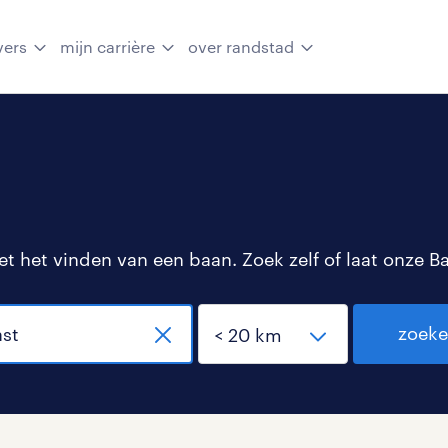
vers
mijn carrière
over randstad
 het vinden van een baan. Zoek zelf of laat onze B
zoek