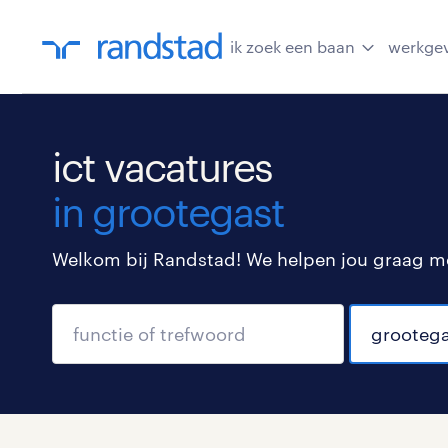
ik zoek een baan
werkge
ict vacatures
in grootegast
Welkom bij Randstad! We helpen jou graag met