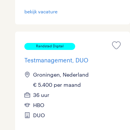
Logistiek
bekijk vacature
Medisch
toon 12 resultaten
Overig
Randstad Digital
Secretarieel
Testmanagement, DUO
Webcare
Groningen, Nederland
€ 5.400 per maand
toon 12 resultaten
36 uur
HBO
DUO