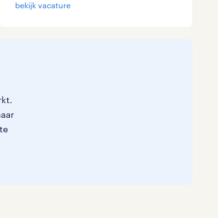
bekijk vacature
kt.
naar
te