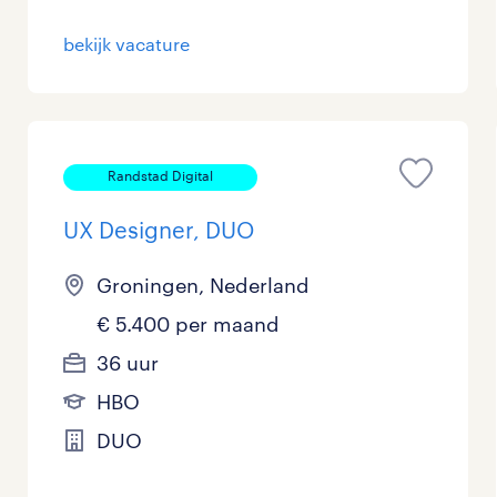
Management / Leidinggevend
bekijk vacature
Onderwijs
Personeel & Organisatie
Randstad Digital
Supply chain & procurement
UX Designer, DUO
Zorg / Verpleging
Groningen, Nederland
€ 5.400 per maand
36 uur
HBO
DUO