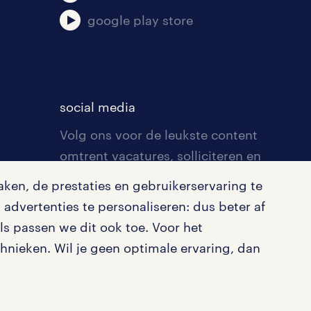
google play store
social media
Volg ons voor de leukste content
omtrent vacatures, solliciteren en
inspiratie.
ken, de prestaties en gebruikerservaring te
advertenties te personaliseren: dus beter af
s passen we dit ook toe. Voor het
nieken. Wil je geen optimale ervaring, dan