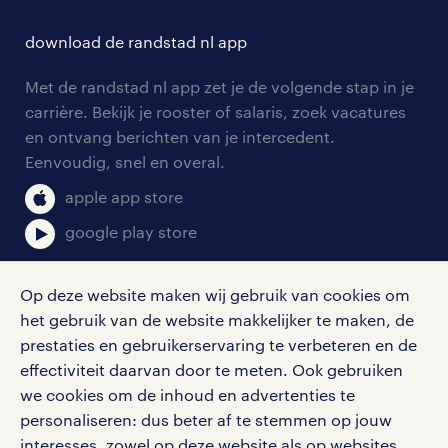
hr-kenniscentrum
contact voor talent
solliciteren
download de randstad nl app
tarieven
contact voor werkgevers
arbeidsvoorwaarden
personeel gezocht
Met de randstad nl app zet je de volgende stap in je
onze vestigingen
blogs en artikelen
carrière. Bekijk je rooster of salaris, zoek vacatures
aanmelden nieuwsbrief
en ontvang berichten van je intercedent.
pers
salarischecker
Eenvoudig, snel en overal.
klachten en misstanden
bruto-netto calculator
apple app store
google play store
Op deze website maken wij gebruik van cookies om
het gebruik van de website makkelijker te maken, de
social media
prestaties en gebruikerservaring te verbeteren en de
effectiviteit daarvan door te meten. Ook gebruiken
Volg ons voor de leukste content omtrent
we cookies om de inhoud en advertenties te
vacatures, solliciteren en inspiratie.
personaliseren: dus beter af te stemmen op jouw
interesses, zowel op deze website als op websites