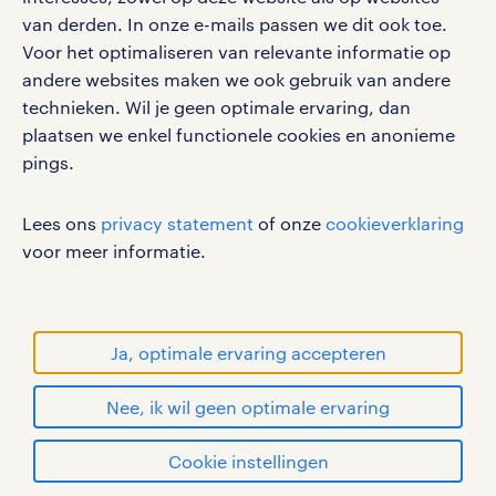
van derden. In onze e-mails passen we dit ook toe.
Voor het optimaliseren van relevante informatie op
werken bij randstad
andere websites maken we ook gebruik van andere
gebruikersvoorwaarden
technieken. Wil je geen optimale ervaring, dan
plaatsen we enkel functionele cookies en anonieme
privacystatement
pings.
cookies
disclaimer
Lees ons
privacy statement
of onze
cookieverklaring
sitemap
voor meer informatie.
RANDSTAD, HUMAN FORWARD en SHAPING THE
WORLD OF WORK zijn geregistreerde
handelsmerken van Randstad N.V.
Ja, optimale ervaring accepteren
© Randstad 2026
Nee, ik wil geen optimale ervaring
Cookie instellingen