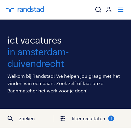
ik zoek een baa
ict vacatures
werkgevers
in amsterdam-
duivendrecht
mijn carrière
Welkom bij Randstad! We helpen jou graag met het
over randstad
vinden van een baan. Zoek zelf of laat onze
Baanmatcher het werk voor je doen!
zoeken
filter resultaten
1