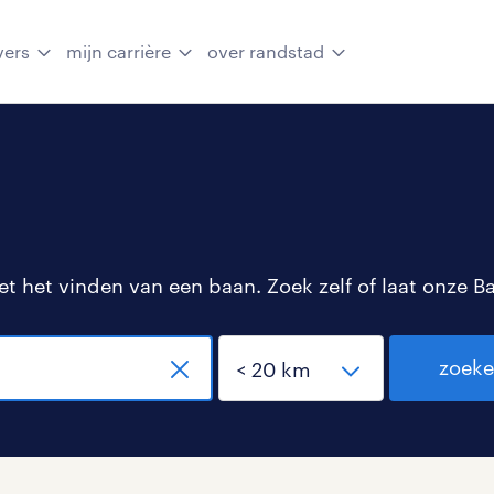
vers
mijn carrière
over randstad
 het vinden van een baan. Zoek zelf of laat onze B
zoek