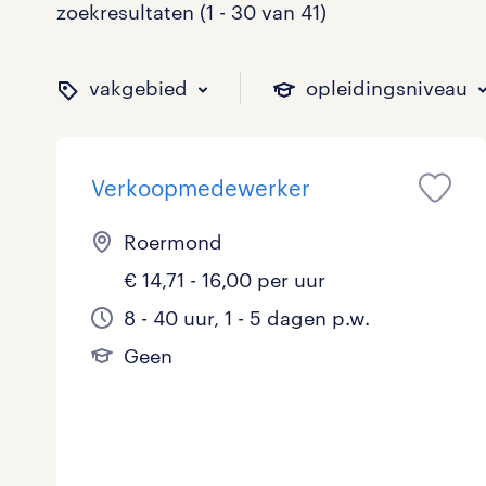
zoekresultaten (1 - 30 van 41)
vakgebied
opleidingsniveau
Verkoopmedewerker
binnen welk vakgebied w
op welk niveau zoek je 
hoeveel uren per week w
welk soort dienstverband
Roermond
€ 14,71 - 16,00 per uur
Administratief
Basisonderwijs
0 - 8 uur
Detachering
6
4
0
1
8 - 40 uur, 1 - 5 dagen p.w.
Geen
Callcenter / Contactcenter
HBO
25 - 32 uur
Vast
3
5
10
4
Engineering
MBO, HAVO, VWO
2
0
ICT
VMBO/MAVO
0
3
toon 41 resultaten
toon 41 resultaten