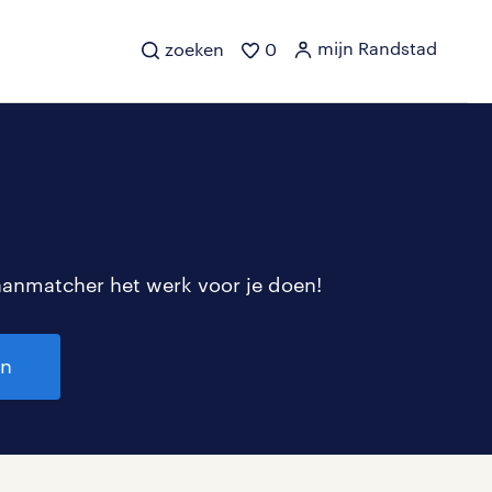
mijn Randstad
zoeken
0
aanmatcher het werk voor je doen!
en