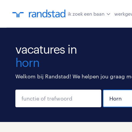
ik zoek een baan
werkge
vacatures in
horn
Welkom bij Randstad! We helpen jou graag met