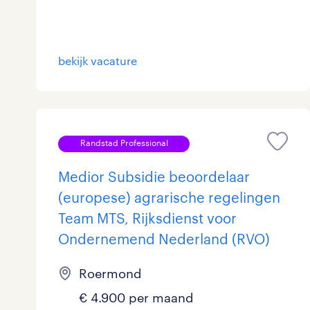
Logistiek
17
Medisch
0
toon 41 resultaten
bekijk vacature
Overig
3
Secretarieel
0
Randstad Professional
Webcare
0
Medior Subsidie beoordelaar
(europese) agrarische regelingen
Team MTS, Rijksdienst voor
toon 41 resultaten
Ondernemend Nederland (RVO)
Roermond
€ 4.900 per maand