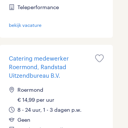
Teleperformance
Marketing & Communicatie
0
Overheid
0
bekijk vacature
Schoonmaak
0
Techniek
0
Catering medewerker
Roermond, Randstad
Uitzendbureau B.V.
Roermond
€ 14,99 per uur
8 - 24 uur, 1 - 3 dagen p.w.
Geen