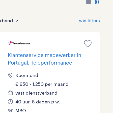
erband
Klantenservice medewerker in
Portugal, Teleperformance
Bouw
HAVO/VWO
17 - 24 uur
Tijdelijk met uitzicht op vast
0
7
0
21
Roermond
€ 950 - 1.250 per maand
Commercieel / Verkoop
MBO
37 - 40+ uur
16
12
2
vast dienstverband
Horeca / Catering
Ondersteunend onderwijs
2
1
40 uur, 5 dagen p.w.
Juridisch
2
MBO