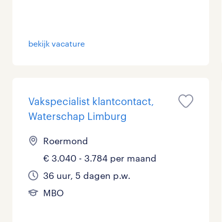
Management / Leidinggevend
0
Onderwijs
0
bekijk vacature
Personeel & Organisatie
0
Supply chain & procurement
0
Vakspecialist klantcontact,
Zorg / Verpleging
0
Waterschap Limburg
Roermond
€ 3.040 - 3.784 per maand
36 uur, 5 dagen p.w.
MBO