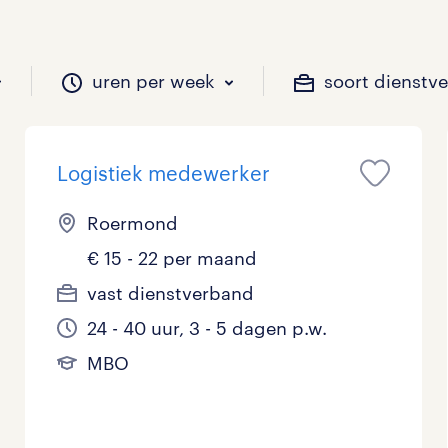
uren per week
soort dienstv
Logistiek medewerker
il je werken?
vacatures?
il je werken?
 zou jij willen?
Roermond
€ 15 - 22 per maand
Beveiliging
Geen
9 - 16 uur
Tijdelijk
15
13
2
0
vast dienstverband
24 - 40 uur, 3 - 5 dagen p.w.
Chauffeurs
LBO, MAVO, VMBO
33 - 36 uur
5
4
0
MBO
Financieel
Master
0
2
Industrieel / Productie
WO
2
6