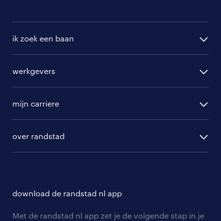
ik zoek een baan
alle vacatures
werkgevers
randstad operational
vacature aanmelden
randstad professional
mijn carriere
algemene voorwaarden
randstad digital
ontwikkeling
hr-diensten
over randstad
populaire bedrijven
communities
branches
over randstad
careers for expats
opleidingen en trainingen
hr-kenniscentrum
contact voor talent
solliciteren
download de randstad nl app
tarieven
contact voor werkgevers
arbeidsvoorwaarden
personeel gezocht
Met de randstad nl app zet je de volgende stap in je
onze vestigingen