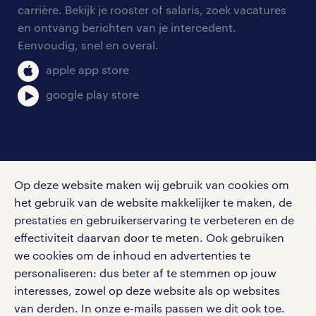
blogs en artikelen
carrière. Bekijk je rooster of salaris, zoek vacatures
aanmelden nieuwsbrief
en ontvang berichten van je intercedent.
pers
salarischecker
Eenvoudig, snel en overal.
klachten en misstanden
bruto-netto calculator
apple app store
google play store
social media
Op deze website maken wij gebruik van cookies om
Volg ons voor de leukste content omtrent
het gebruik van de website makkelijker te maken, de
vacatures, solliciteren en inspiratie.
prestaties en gebruikerservaring te verbeteren en de
effectiviteit daarvan door te meten. Ook gebruiken
we cookies om de inhoud en advertenties te
personaliseren: dus beter af te stemmen op jouw
interesses, zowel op deze website als op websites
werken bij randstad
van derden. In onze e-mails passen we dit ook toe.
gebruikersvoorwaarden