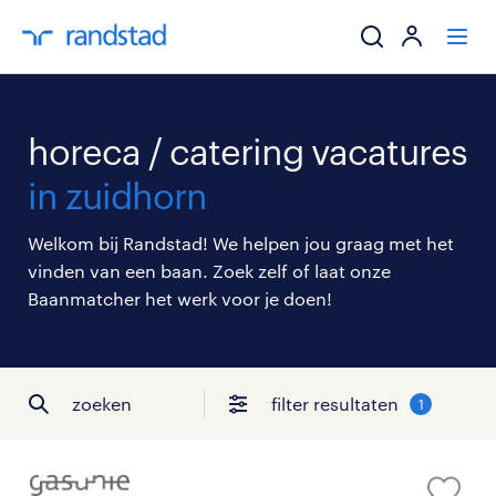
ik zoek een baa
horeca / catering vacatures
werkgevers
in zuidhorn
mijn carrière
Welkom bij Randstad! We helpen jou graag met het
vinden van een baan. Zoek zelf of laat onze
over randstad
Baanmatcher het werk voor je doen!
zoeken
filter resultaten
1