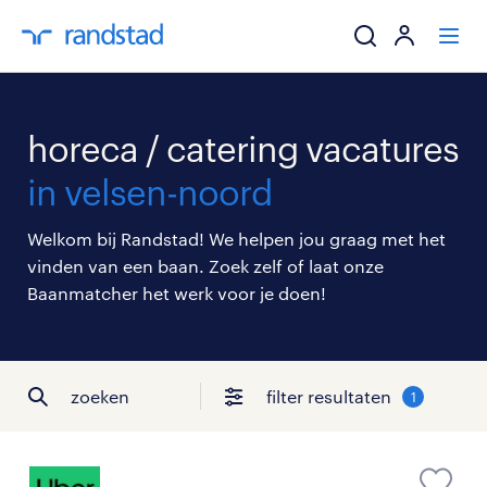
ik zoek een baa
horeca / catering vacatures
werkgevers
in velsen-noord
mijn carrière
Welkom bij Randstad! We helpen jou graag met het
vinden van een baan. Zoek zelf of laat onze
over randstad
Baanmatcher het werk voor je doen!
zoeken
filter resultaten
1