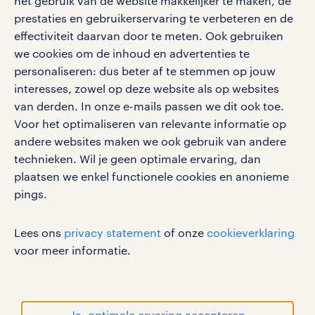
het gebruik van de website makkelijker te maken, de
social media
prestaties en gebruikerservaring te verbeteren en de
effectiviteit daarvan door te meten. Ook gebruiken
Volg ons voor de leukste content omtrent
we cookies om de inhoud en advertenties te
vacatures, solliciteren en inspiratie.
personaliseren: dus beter af te stemmen op jouw
interesses, zowel op deze website als op websites
van derden. In onze e-mails passen we dit ook toe.
Voor het optimaliseren van relevante informatie op
werken bij randstad
andere websites maken we ook gebruik van andere
gebruikersvoorwaarden
technieken. Wil je geen optimale ervaring, dan
plaatsen we enkel functionele cookies en anonieme
privacystatement
pings.
cookies
disclaimer
Lees ons
privacy statement
of onze
cookieverklaring
sitemap
voor meer informatie.
RANDSTAD, HUMAN FORWARD en SHAPING THE
WORLD OF WORK zijn geregistreerde
handelsmerken van Randstad N.V.
Ja, optimale ervaring accepteren