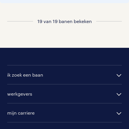
bij je past. In ons overzicht van
vacatures vind je de meest recente
vacatures.
19 van 19 banen bekeken
ik zoek een baan
alle vacatures
werkgevers
randstad operational
vacature aanmelden
randstad professional
mijn carriere
algemene voorwaarden
randstad digital
ontwikkeling