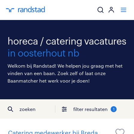
ik zoek een baa
horeca / catering vacatures
werkgevers
in oosterhout nb
mijn carrière
Welkom bij Randstad! We helpen jou graag met het
vinden van een baan. Zoek zelf of laat onze
over randstad
Baanmatcher het werk voor je doen!
zoeken
filter resultaten
1
Catering medewerker bij Breda