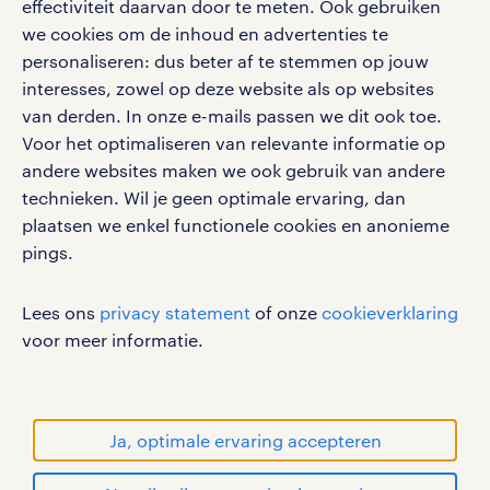
effectiviteit daarvan door te meten. Ook gebruiken
Volg ons voor de leukste content omtrent
we cookies om de inhoud en advertenties te
vacatures, solliciteren en inspiratie.
personaliseren: dus beter af te stemmen op jouw
interesses, zowel op deze website als op websites
van derden. In onze e-mails passen we dit ook toe.
Voor het optimaliseren van relevante informatie op
werken bij randstad
andere websites maken we ook gebruik van andere
gebruikersvoorwaarden
technieken. Wil je geen optimale ervaring, dan
plaatsen we enkel functionele cookies en anonieme
privacystatement
pings.
cookies
disclaimer
Lees ons
privacy statement
of onze
cookieverklaring
sitemap
voor meer informatie.
RANDSTAD, HUMAN FORWARD en SHAPING THE
WORLD OF WORK zijn geregistreerde
handelsmerken van Randstad N.V.
Ja, optimale ervaring accepteren
© Randstad 2026