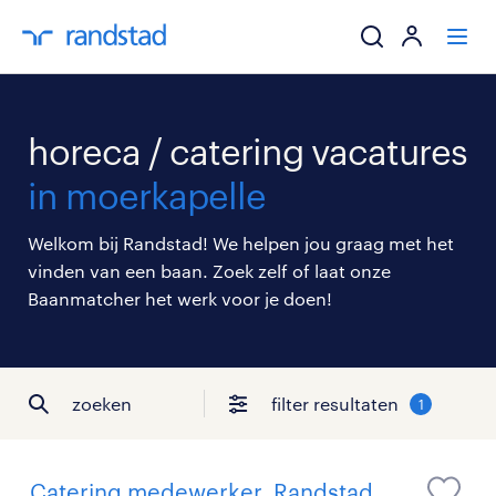
ik zoek een baa
horeca / catering vacatures
werkgevers
in moerkapelle
mijn carrière
Welkom bij Randstad! We helpen jou graag met het
vinden van een baan. Zoek zelf of laat onze
over randstad
Baanmatcher het werk voor je doen!
zoeken
filter resultaten
1
Catering medewerker, Randstad