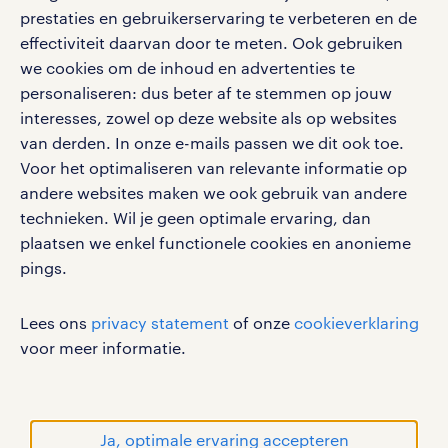
social media
prestaties en gebruikerservaring te verbeteren en de
effectiviteit daarvan door te meten. Ook gebruiken
Volg ons voor de leukste content omtrent
we cookies om de inhoud en advertenties te
vacatures, solliciteren en inspiratie.
personaliseren: dus beter af te stemmen op jouw
interesses, zowel op deze website als op websites
van derden. In onze e-mails passen we dit ook toe.
Voor het optimaliseren van relevante informatie op
werken bij randstad
andere websites maken we ook gebruik van andere
gebruikersvoorwaarden
technieken. Wil je geen optimale ervaring, dan
plaatsen we enkel functionele cookies en anonieme
privacystatement
pings.
cookies
disclaimer
Lees ons
privacy statement
of onze
cookieverklaring
sitemap
voor meer informatie.
RANDSTAD, HUMAN FORWARD en SHAPING THE
WORLD OF WORK zijn geregistreerde
handelsmerken van Randstad N.V.
Ja, optimale ervaring accepteren