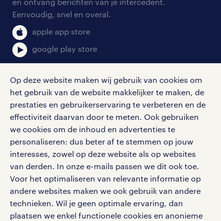
en ontvang berichten van je intercedent.
pers
salarischecker
Eenvoudig, snel en overal.
klachten en misstanden
bruto-netto calculator
apple app store
google play store
Op deze website maken wij gebruik van cookies om
het gebruik van de website makkelijker te maken, de
social media
prestaties en gebruikerservaring te verbeteren en de
effectiviteit daarvan door te meten. Ook gebruiken
Volg ons voor de leukste content omtrent
we cookies om de inhoud en advertenties te
vacatures, solliciteren en inspiratie.
personaliseren: dus beter af te stemmen op jouw
interesses, zowel op deze website als op websites
van derden. In onze e-mails passen we dit ook toe.
Voor het optimaliseren van relevante informatie op
werken bij randstad
andere websites maken we ook gebruik van andere
gebruikersvoorwaarden
technieken. Wil je geen optimale ervaring, dan
plaatsen we enkel functionele cookies en anonieme
privacystatement