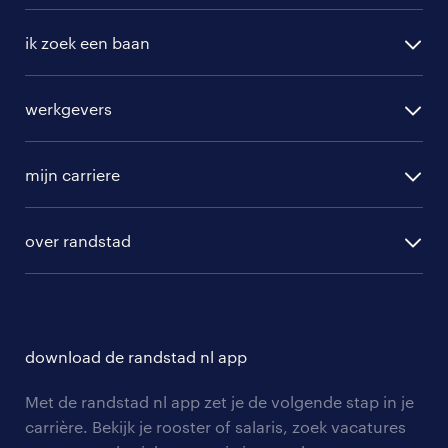
ik zoek een baan
alle vacatures
werkgevers
randstad operational
vacature aanmelden
randstad professional
mijn carriere
algemene voorwaarden
randstad digital
ontwikkeling
hr-diensten
over randstad
populaire bedrijven
communities
branches
over randstad
careers for expats
opleidingen en trainingen
hr-kenniscentrum
contact voor talent
solliciteren
download de randstad nl app
tarieven
contact voor werkgevers
arbeidsvoorwaarden
personeel gezocht
Met de randstad nl app zet je de volgende stap in je
onze vestigingen
blogs en artikelen
carrière. Bekijk je rooster of salaris, zoek vacatures
aanmelden nieuwsbrief