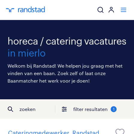
ik zoek een baa
horeca / catering vacatures
werkgevers
in mierlo
mijn carrière
Welkom bij Randstad! We helpen jou graag met het
vinden van een baan. Zoek zelf of laat onze
over randstad
Baanmatcher het werk voor je doen!
zoeken
filter resultaten
1
Cateringmedewerker, Randstad