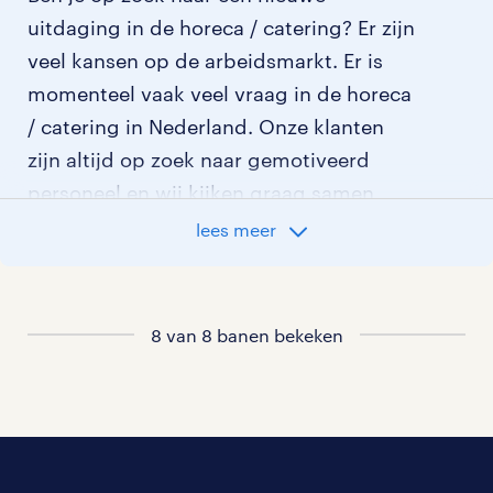
uitdaging in de horeca / catering? Er zijn
veel kansen op de arbeidsmarkt. Er is
momenteel vaak veel vraag in de horeca
/ catering in Nederland. Onze klanten
zijn altijd op zoek naar gemotiveerd
personeel en wij kijken graag samen
met je naar de organisatie die het beste
lees meer
bij je past. In ons overzicht van
vacatures vind je de meest recente
vacatures.
8 van 8 banen bekeken