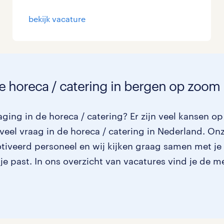
Management / Leidinggevend
bekijk vacature
Onderwijs
Personeel & Organisatie
de horeca / catering in bergen op zoom
Supply chain & procurement
Zorg / Verpleging
ging in de horeca / catering? Er zijn veel kansen op
veel vraag in de horeca / catering in Nederland. On
otiveerd personeel en wij kijken graag samen met je
 je past. In ons overzicht van vacatures vind je de m