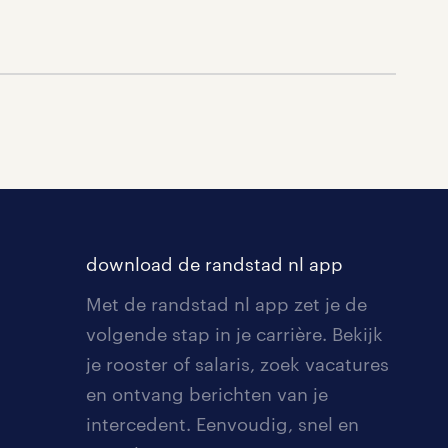
download de randstad nl app
Met de randstad nl app zet je de
volgende stap in je carrière. Bekijk
je rooster of salaris, zoek vacatures
en ontvang berichten van je
intercedent. Eenvoudig, snel en