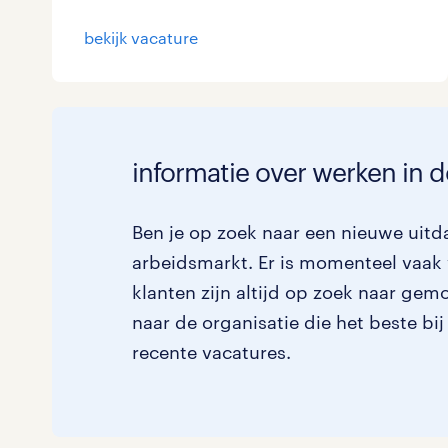
Logistiek
bekijk vacature
Medisch
toon 2 resultaten
Overig
informatie over werken in 
Secretarieel
Webcare
Ben je op zoek naar een nieuwe uitda
arbeidsmarkt. Er is momenteel vaak 
klanten zijn altijd op zoek naar gem
toon 2 resultaten
naar de organisatie die het beste bij
recente vacatures.