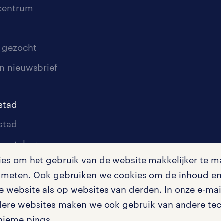
scentrum
 gezocht
n nieuwsbrief
stad
stad
oor talent
s om het gebruik van de website makkelijker te ma
oor werkgevers
te meten. Ook gebruiken we cookies om de inhoud en 
igingen
 website als op websites van derden. In onze e-mail
dere websites maken we ook gebruik van andere tech
nieme pings.