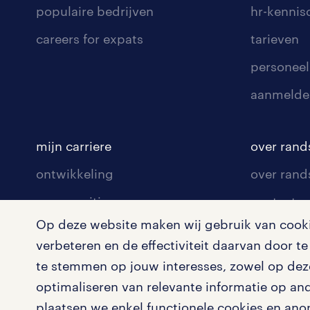
populaire bedrijven
hr-kenni
careers for expats
tarieven
personeel
aanmelde
mijn carriere
over rand
ontwikkeling
over rand
communities
contact v
Op deze website maken wij gebruik van cookie
opleidingen en trainingen
contact v
verbeteren en de effectiviteit daarvan door 
solliciteren
onze vest
te stemmen op jouw interesses, zowel op deze
arbeidsvoorwaarden
pers
optimaliseren van relevante informatie op an
plaatsen we enkel functionele cookies en ano