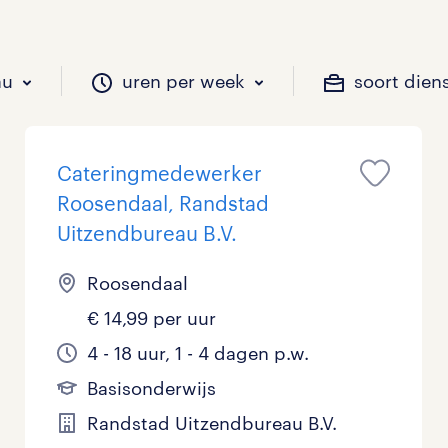
au
uren per week
soort dien
Cateringmedewerker
il je werken?
vacatures?
il je werken?
 zou jij willen?
Roosendaal, Randstad
Uitzendbureau B.V.
Roosendaal
Beveiliging
Geen
9 - 16 uur
Tijdelijk
0
2
0
€ 14,99 per uur
Chauffeurs
LBO, MAVO, VMBO
33 - 36 uur
0
0
4 - 18 uur, 1 - 4 dagen p.w.
Financieel
Master
0
Basisonderwijs
Randstad Uitzendbureau B.V.
Industrieel / Productie
WO
0