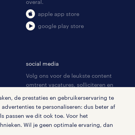
overal.
apple app store
google play store
social media
Volg ons voor de leukste content
omtrent vacatures, solliciteren en
inspiratie.
ken, de prestaties en gebruikerservaring te
advertenties te personaliseren: dus beter af
s passen we dit ook toe. Voor het
nieken. Wil je geen optimale ervaring, dan