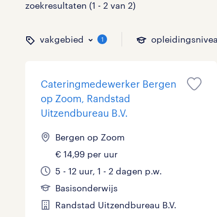
zoekresultaten (1 - 2 van 2)
vakgebied
opleidingsnive
1
Cateringmedewerker Bergen
binnen welk vakgebied w
op welk niveau zoek je 
hoeveel uren per week w
welk soort dienstverband
op Zoom, Randstad
Uitzendbureau B.V.
Bergen op Zoom
Administratief
Basisonderwijs
0 - 8 uur
Detachering
2
0
2
€ 14,99 per uur
Callcenter / Contactcenter
HBO
25 - 32 uur
Vast
0
0
0
5 - 12 uur, 1 - 2 dagen p.w.
Engineering
MBO, HAVO, VWO
0
Basisonderwijs
Randstad Uitzendbureau B.V.
ICT
VMBO/MAVO
0
toon 2 resultaten
toon 2 resultaten