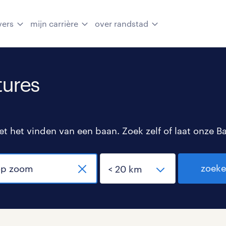
vers
mijn carrière
over randstad
tures
 het vinden van een baan. Zoek zelf of laat onze B
zoek