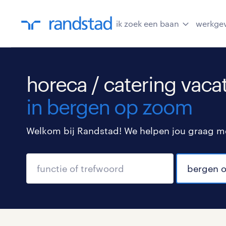
ik zoek een baan
werkge
horeca / catering vaca
in bergen op zoom
Welkom bij Randstad! We helpen jou graag met