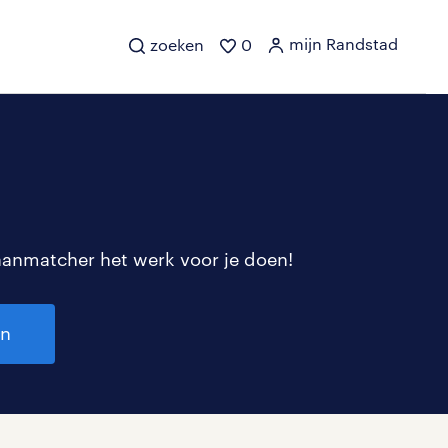
mijn Randstad
zoeken
0
aanmatcher het werk voor je doen!
en