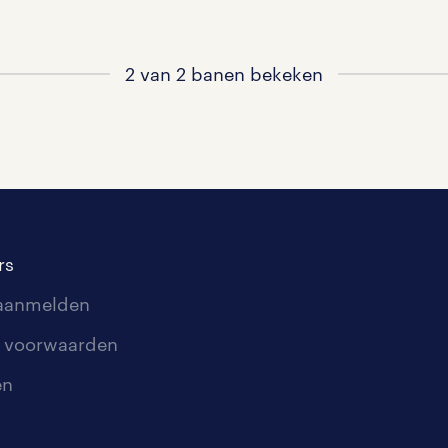
2 van 2 banen bekeken
rs
 aanmelden
 voorwaarden
en