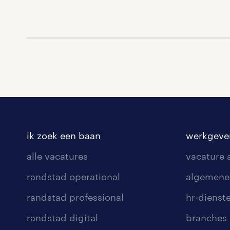
ik zoek een baan
werkgeve
alle vacatures
vacature
randstad operational
algemene
randstad professional
hr-dienst
randstad digital
branches