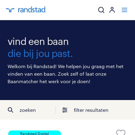
ik zoek een baa
vind een baan
werkgevers
die bij jou past.
mijn carrière
Welkom bij Randstad! We helpen jou graag met het
vinden van een baan. Zoek zelf of laat onze
over randstad
Baanmatcher het werk voor je doen!
zoeken
filter resultaten
Randstad Digital