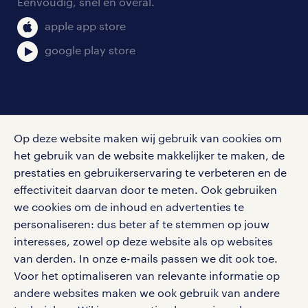
Eenvoudig, snel en overal.
klachten en misstanden
bruto-netto calculator
apple app store
google play store
social media
Op deze website maken wij gebruik van cookies om
Volg ons voor de leukste content omtrent
het gebruik van de website makkelijker te maken, de
vacatures, solliciteren en inspiratie.
prestaties en gebruikerservaring te verbeteren en de
effectiviteit daarvan door te meten. Ook gebruiken
we cookies om de inhoud en advertenties te
personaliseren: dus beter af te stemmen op jouw
interesses, zowel op deze website als op websites
werken bij randstad
van derden. In onze e-mails passen we dit ook toe.
gebruikersvoorwaarden
Voor het optimaliseren van relevante informatie op
privacystatement
andere websites maken we ook gebruik van andere
cookies