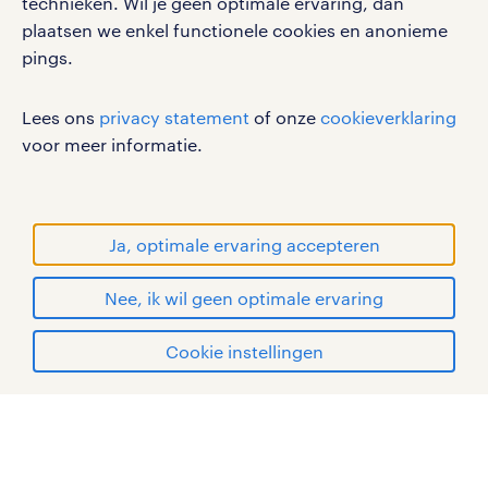
technieken. Wil je geen optimale ervaring, dan
disclaimer
plaatsen we enkel functionele cookies en anonieme
pings.
sitemap
RANDSTAD, HUMAN FORWARD en SHAPING THE
Lees ons
privacy statement
of onze
cookieverklaring
WORLD OF WORK zijn geregistreerde
voor meer informatie.
handelsmerken van Randstad N.V.
© Randstad 2026
Ja, optimale ervaring accepteren
Nee, ik wil geen optimale ervaring
Cookie instellingen
mijn randstad