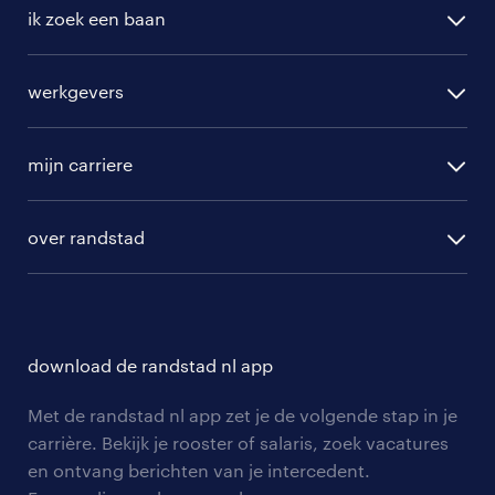
ik zoek een baan
alle vacatures
werkgevers
randstad operational
vacature aanmelden
randstad professional
mijn carriere
algemene voorwaarden
randstad digital
ontwikkeling
hr-diensten
over randstad
populaire bedrijven
communities
branches
over randstad
careers for expats
opleidingen en trainingen
hr-kenniscentrum
contact voor talent
solliciteren
download de randstad nl app
tarieven
contact voor werkgevers
arbeidsvoorwaarden
personeel gezocht
Met de randstad nl app zet je de volgende stap in je
onze vestigingen
blogs en artikelen
carrière. Bekijk je rooster of salaris, zoek vacatures
aanmelden nieuwsbrief
en ontvang berichten van je intercedent.
pers
salarischecker