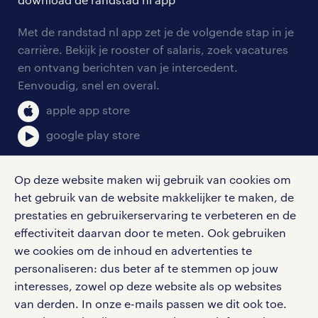
tarieven
contact voor werkgevers
arbeidsvoorwaarden
personeel gezocht
Met de randstad nl app zet je de volgende stap in je
onze vestigingen
blogs en artikelen
carrière. Bekijk je rooster of salaris, zoek vacatures
aanmelden nieuwsbrief
en ontvang berichten van je intercedent.
pers
salarischecker
Eenvoudig, snel en overal.
klachten en misstanden
bruto-netto calculator
apple app store
google play store
Op deze website maken wij gebruik van cookies om
het gebruik van de website makkelijker te maken, de
social media
prestaties en gebruikerservaring te verbeteren en de
effectiviteit daarvan door te meten. Ook gebruiken
Volg ons voor de leukste content omtrent
we cookies om de inhoud en advertenties te
vacatures, solliciteren en inspiratie.
personaliseren: dus beter af te stemmen op jouw
interesses, zowel op deze website als op websites
van derden. In onze e-mails passen we dit ook toe.