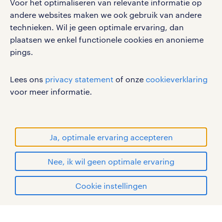
Voor het optimaliseren van relevante informatie op
werken bij randstad
andere websites maken we ook gebruik van andere
gebruikersvoorwaarden
technieken. Wil je geen optimale ervaring, dan
plaatsen we enkel functionele cookies en anonieme
privacystatement
pings.
cookies
disclaimer
Lees ons
privacy statement
of onze
cookieverklaring
sitemap
voor meer informatie.
RANDSTAD, HUMAN FORWARD en SHAPING THE
WORLD OF WORK zijn geregistreerde
handelsmerken van Randstad N.V.
Ja, optimale ervaring accepteren
© Randstad 2026
Nee, ik wil geen optimale ervaring
Cookie instellingen
mijn randstad