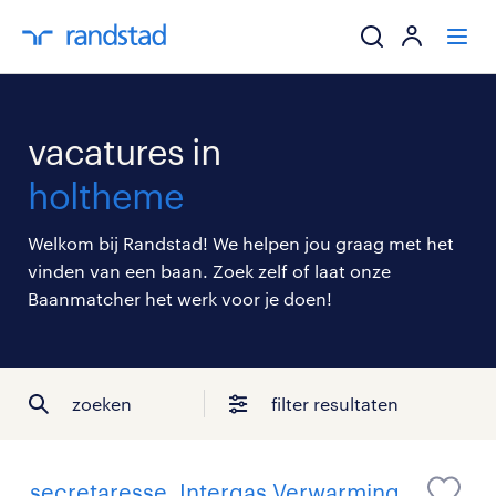
ik zoek een baa
vacatures in
werkgevers
holtheme
mijn carrière
Welkom bij Randstad! We helpen jou graag met het
vinden van een baan. Zoek zelf of laat onze
over randstad
Baanmatcher het werk voor je doen!
zoeken
filter resultaten
secretaresse, Intergas Verwarming