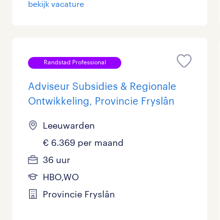
bekijk vacature
Management / Leidinggevend
0
Onderwijs
0
Personeel & Organisatie
0
Randstad Professional
Supply chain & procurement
0
Adviseur Subsidies & Regionale
Ontwikkeling, Provincie Fryslân
Zorg / Verpleging
0
Leeuwarden
€ 6.369 per maand
36 uur
HBO,WO
Provincie Fryslân