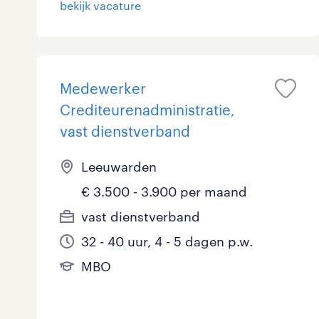
bekijk vacature
Logistiek
10
Medisch
0
toon 94 resultaten
Medewerker
Overig
2
Crediteurenadministratie,
Secretarieel
0
vast dienstverband
Webcare
0
Leeuwarden
€ 3.500 - 3.900 per maand
vast dienstverband
toon 94 resultaten
32 - 40 uur, 4 - 5 dagen p.w.
MBO