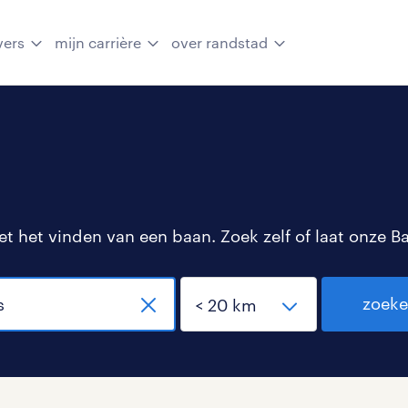
vers
mijn carrière
over randstad
 het vinden van een baan. Zoek zelf of laat onze B
zoek