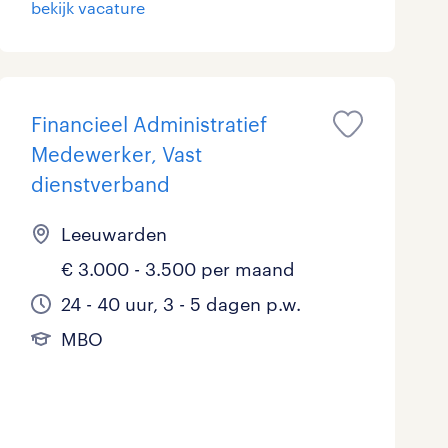
bekijk vacature
Marketing & Communicatie
1
Overheid
0
Schoonmaak
Financieel Administratief
0
Medewerker, Vast
Techniek
9
dienstverband
Leeuwarden
€ 3.000 - 3.500 per maand
24 - 40 uur, 3 - 5 dagen p.w.
MBO