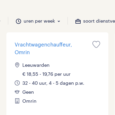
uren per week
soort dienstv
Vrachtwagenchauffeur,
il je werken?
vacatures?
il je werken?
 zou jij willen?
Omrin
Leeuwarden
€ 18,55 - 19,76 per uur
Beveiliging
Geen
9 - 16 uur
Tijdelijk
18
19
2
0
32 - 40 uur, 4 - 5 dagen p.w.
Chauffeurs
LBO, MAVO, VMBO
33 - 36 uur
12
8
0
Geen
Financieel
Master
0
8
Omrin
Industrieel / Productie
WO
1
33