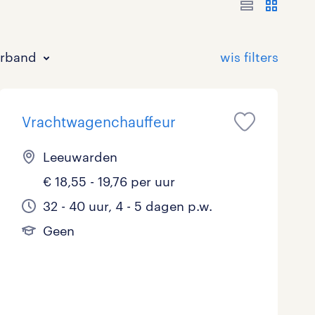
erband
Vrachtwagenchauffeur
Leeuwarden
€ 18,55 - 19,76 per uur
Bouw
HAVO/VWO
17 - 24 uur
Tijdelijk met uitzicht op vast
3
13
3
61
32 - 40 uur, 4 - 5 dagen p.w.
Geen
Commercieel / Verkoop
MBO
37 - 40+ uur
42
22
2
Horeca / Catering
Ondersteunend onderwijs
3
0
Juridisch
0