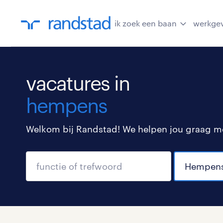
ik zoek een baan
werkge
vacatures in
hempens
Welkom bij Randstad! We helpen jou graag met