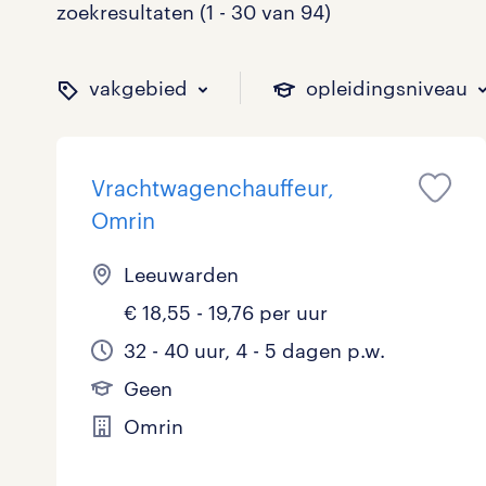
zoekresultaten (1 - 30 van 94)
vakgebied
opleidingsniveau
Vrachtwagenchauffeur,
binnen welk vakgebied w
op welk niveau zoek je 
hoeveel uren per week w
welk soort dienstverband
Omrin
Leeuwarden
€ 18,55 - 19,76 per uur
Administratief
Basisonderwijs
0 - 8 uur
Detachering
7
1
3
3
32 - 40 uur, 4 - 5 dagen p.w.
Callcenter / Contactcenter
HBO
25 - 32 uur
Vast
13
10
42
9
Geen
Engineering
MBO, HAVO, VWO
0
0
Omrin
ICT
VMBO/MAVO
0
18
toon 94 resultaten
toon 94 resultaten