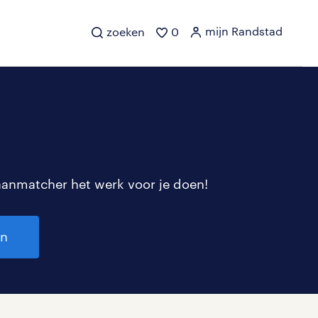
mijn Randstad
zoeken
0
aanmatcher het werk voor je doen!
en