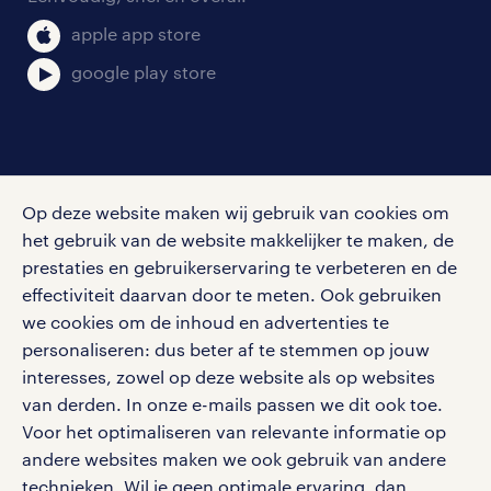
klachten en misstanden
bruto-netto calculator
apple app store
google play store
social media
Op deze website maken wij gebruik van cookies om
Volg ons voor de leukste content omtrent
het gebruik van de website makkelijker te maken, de
vacatures, solliciteren en inspiratie.
prestaties en gebruikerservaring te verbeteren en de
effectiviteit daarvan door te meten. Ook gebruiken
we cookies om de inhoud en advertenties te
personaliseren: dus beter af te stemmen op jouw
interesses, zowel op deze website als op websites
werken bij randstad
van derden. In onze e-mails passen we dit ook toe.
gebruikersvoorwaarden
Voor het optimaliseren van relevante informatie op
privacystatement
andere websites maken we ook gebruik van andere
cookies
technieken. Wil je geen optimale ervaring, dan