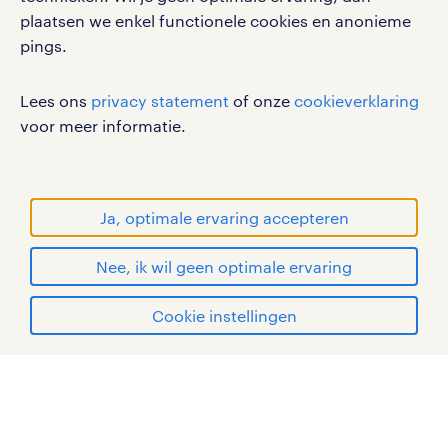
disclaimer
plaatsen we enkel functionele cookies en anonieme
pings.
sitemap
RANDSTAD, HUMAN FORWARD en SHAPING THE
Lees ons
privacy statement
of onze
cookieverklaring
WORLD OF WORK zijn geregistreerde
voor meer informatie.
handelsmerken van Randstad N.V.
© Randstad 2026
Ja, optimale ervaring accepteren
Nee, ik wil geen optimale ervaring
Cookie instellingen
mijn randstad