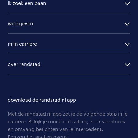
ik zoek een baan
vacatures in Lexmond
alle vacatures
werkgevers
randstad operational
vacature aanmelden
randstad professional
mijn carriere
algemene voorwaarden
randstad digital
ontwikkeling
hr-diensten
over randstad
populaire bedrijven
communities
branches
over randstad
careers for expats
opleidingen en trainingen
hr-kenniscentrum
contact voor talent
solliciteren
download de randstad nl app
tarieven
contact voor werkgevers
arbeidsvoorwaarden
personeel gezocht
Met de randstad nl app zet je de volgende stap in je
onze vestigingen
blogs en artikelen
carrière. Bekijk je rooster of salaris, zoek vacatures
aanmelden nieuwsbrief
en ontvang berichten van je intercedent.
pers
salarischecker
Eenvoudig, snel en overal.