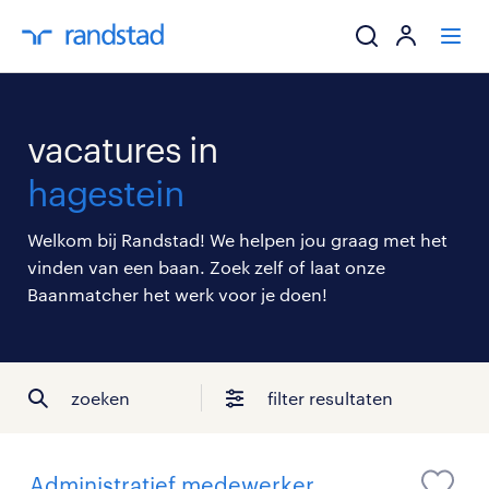
ik zoek een baa
vacatures in
werkgevers
hagestein
mijn carrière
Welkom bij Randstad! We helpen jou graag met het
vinden van een baan. Zoek zelf of laat onze
over randstad
Baanmatcher het werk voor je doen!
zoeken
filter resultaten
Administratief medewerker