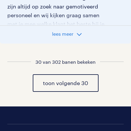
zijn altijd op zoek naar gemotiveerd
personeel en wij kijken graag samen
met je mee welke klant het beste bij je
past.
lees meer
vacatures rondom Hagestein
30 van 302 banen bekeken
vacatures in Ravenswaaij
vacatures in Everdingen
toon volgende 30
vacatures in Zijderveld
vacatures in Hoef en Haag
vacatures in Hei en Boeicop