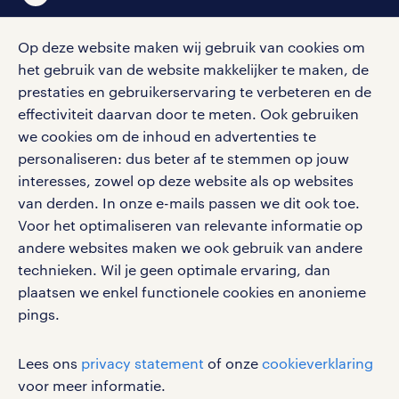
Op deze website maken wij gebruik van cookies om
het gebruik van de website makkelijker te maken, de
social media
prestaties en gebruikerservaring te verbeteren en de
effectiviteit daarvan door te meten. Ook gebruiken
Volg ons voor de leukste content omtrent
we cookies om de inhoud en advertenties te
vacatures, solliciteren en inspiratie.
personaliseren: dus beter af te stemmen op jouw
interesses, zowel op deze website als op websites
van derden. In onze e-mails passen we dit ook toe.
Voor het optimaliseren van relevante informatie op
werken bij randstad
andere websites maken we ook gebruik van andere
gebruikersvoorwaarden
technieken. Wil je geen optimale ervaring, dan
plaatsen we enkel functionele cookies en anonieme
privacystatement
pings.
cookies
disclaimer
Lees ons
privacy statement
of onze
cookieverklaring
sitemap
voor meer informatie.