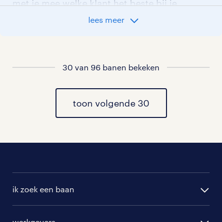
met je mee welke klant het beste bij je
past.
lees meer
vacatures rondom Guttecoven
30 van 96 banen bekeken
vacatures in Sittard
vacatures in Limbricht
toon volgende 30
vacatures in Einighausen
vacatures in Munstergeleen
vacatures in Windraak
ik zoek een baan
vacatures in Puth
alle vacatures
werkgevers