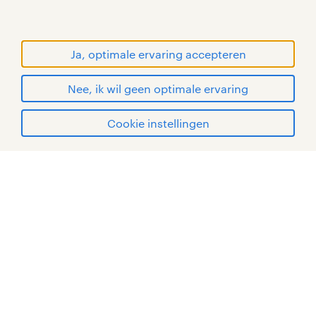
RANDSTAD, HUMAN FORWARD en SHAPING THE
WORLD OF WORK zijn geregistreerde
handelsmerken van Randstad N.V.
Ja, optimale ervaring accepteren
© Randstad 2026
Nee, ik wil geen optimale ervaring
Cookie instellingen
mijn randstad