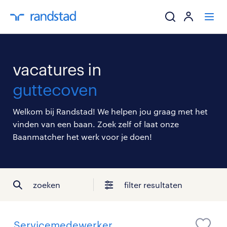
ik zoek een baa
vacatures in
werkgevers
guttecoven
mijn carrière
Welkom bij Randstad! We helpen jou graag met het
vinden van een baan. Zoek zelf of laat onze
over randstad
Baanmatcher het werk voor je doen!
zoeken
filter resultaten
Servicemedewerker