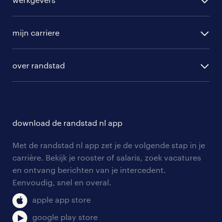
randstad operational
vacature aanmelden
randstad professional
mijn carriere
algemene voorwaarden
randstad digital
ontwikkeling
hr-diensten
over randstad
populaire bedrijven
communities
branches
over randstad
careers for expats
opleidingen en trainingen
hr-kenniscentrum
contact voor talent
solliciteren
download de randstad nl app
tarieven
contact voor werkgevers
arbeidsvoorwaarden
personeel gezocht
Met de randstad nl app zet je de volgende stap in je
onze vestigingen
blogs en artikelen
carrière. Bekijk je rooster of salaris, zoek vacatures
aanmelden nieuwsbrief
en ontvang berichten van je intercedent.
pers
salarischecker
Eenvoudig, snel en overal.
klachten en misstanden
bruto-netto calculator
apple app store
google play store