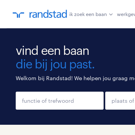
ik zoek een baan
werkge
vind een baan
die bij jou past.
Welkom bij Randstad! We helpen jou graag met