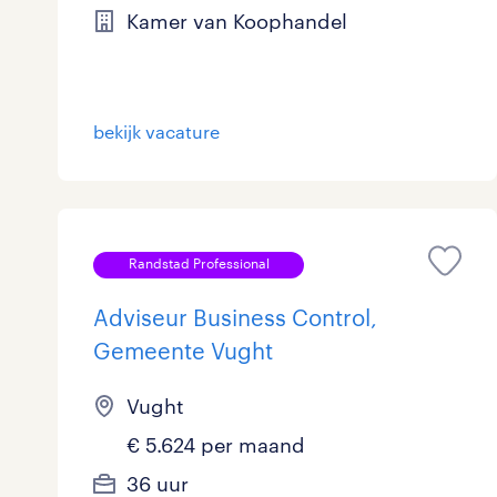
Kamer van Koophandel
Logistiek
872
Medisch
8
toon 3.669 resultaten
bekijk vacature
Overig
98
Secretarieel
27
Webcare
0
Randstad Professional
Adviseur Business Control,
Gemeente Vught
toon 3.669 resultaten
Vught
€ 5.624 per maand
36 uur