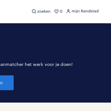
mijn Randstad
zoeken
0
aanmatcher het werk voor je doen!
en