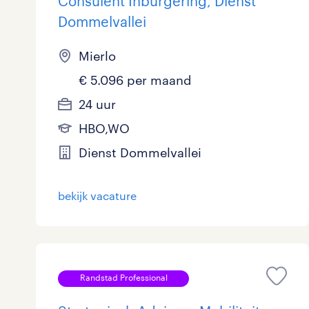
Consulent Inburgering, Dienst
Dommelvallei
Mierlo
€ 5.096 per maand
24 uur
HBO,WO
Dienst Dommelvallei
bekijk vacature
Randstad Professional