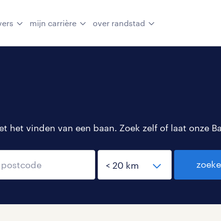
vers
mijn carrière
over randstad
 het vinden van een baan. Zoek zelf of laat onze B
zoek