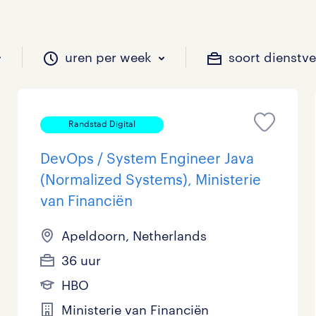
uren per week
soort dienstv
Randstad Digital
il je werken?
vacatures?
il je werken?
 zou jij willen?
DevOps / System Engineer Java
(Normalized Systems), Ministerie
van Financiën
Beveiliging
Geen
9 - 16 uur
Tijdelijk
893
963
292
12
Apeldoorn, Netherlands
Chauffeurs
LBO, MAVO, VMBO
33 - 36 uur
532
309
0
36 uur
Financieel
Master
0
137
HBO
Industrieel / Productie
WO
144
487
Ministerie van Financiën