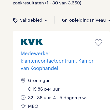
zoekresultaten (1 - 30 van 3.669)
vakgebied
opleidingsniveau
binnen welk vakgebied w
op welk niveau zoek je 
hoeveel uren per week w
welk soort dienstverband
Medewerker
klantencontactcentrum, Kamer
van Koophandel
Administratief
Basisonderwijs
0 - 8 uur
Detachering
326
211
152
245
Groningen
Callcenter / Contactcenter
HBO
25 - 32 uur
Vast
471
559
1.010
260
€ 19,86 per uur
Engineering
MBO, HAVO, VWO
70
0
32 - 38 uur, 4 - 5 dagen p.w.
ICT
VMBO/MAVO
87
607
MBO
toon 3.669 resultaten
toon 3.669 resultaten