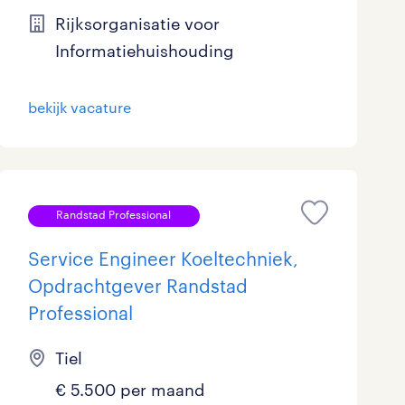
Rijksorganisatie voor
Marketing & Communicatie
33
Informatiehuishouding
Overheid
80
bekijk vacature
Schoonmaak
23
Techniek
309
Randstad Professional
Service Engineer Koeltechniek,
Opdrachtgever Randstad
Professional
Tiel
€ 5.500 per maand