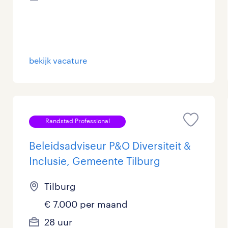
Management / Leidinggevend
14
Onderwijs
76
bekijk vacature
Personeel & Organisatie
57
Supply chain & procurement
26
Zorg / Verpleging
5
Randstad Professional
Beleidsadviseur P&O Diversiteit &
Inclusie, Gemeente Tilburg
Tilburg
€ 7.000 per maand
28 uur