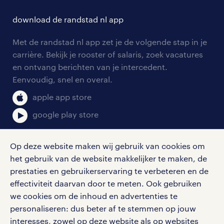
hr-kenniscentrum
contact voor talent
solliciteren
download de randstad nl app
tarieven
contact voor werkgevers
arbeidsvoorwaarden
personeel gezocht
Met de randstad nl app zet je de volgende stap in je
onze vestigingen
blogs en artikelen
carrière. Bekijk je rooster of salaris, zoek vacatures
aanmelden nieuwsbrief
en ontvang berichten van je intercedent.
pers
salarischecker
Eenvoudig, snel en overal.
klachten en misstanden
bruto-netto calculator
apple app store
google play store
Op deze website maken wij gebruik van cookies om
het gebruik van de website makkelijker te maken, de
social media
prestaties en gebruikerservaring te verbeteren en de
effectiviteit daarvan door te meten. Ook gebruiken
Volg ons voor de leukste content omtrent
we cookies om de inhoud en advertenties te
vacatures, solliciteren en inspiratie.
personaliseren: dus beter af te stemmen op jouw
interesses, zowel op deze website als op websites