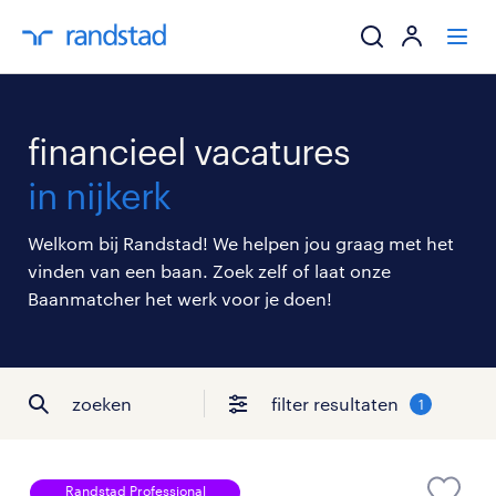
ik zoek een baa
financieel vacatures
werkgevers
in nijkerk
mijn carrière
Welkom bij Randstad! We helpen jou graag met het
vinden van een baan. Zoek zelf of laat onze
over randstad
Baanmatcher het werk voor je doen!
zoeken
filter resultaten
1
Randstad Professional