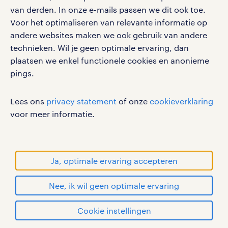
van derden. In onze e-mails passen we dit ook toe.
Voor het optimaliseren van relevante informatie op
werken bij randstad
andere websites maken we ook gebruik van andere
gebruikersvoorwaarden
technieken. Wil je geen optimale ervaring, dan
plaatsen we enkel functionele cookies en anonieme
privacystatement
pings.
cookies
disclaimer
Lees ons
privacy statement
of onze
cookieverklaring
sitemap
voor meer informatie.
RANDSTAD, HUMAN FORWARD en SHAPING THE
WORLD OF WORK zijn geregistreerde
handelsmerken van Randstad N.V.
Ja, optimale ervaring accepteren
© Randstad 2026
Nee, ik wil geen optimale ervaring
Cookie instellingen