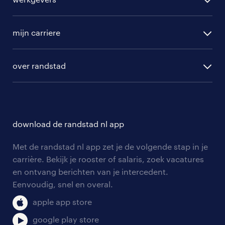
randstad operational
vacature aanmelden
randstad professional
mijn carriere
algemene voorwaarden
randstad digital
ontwikkeling
hr-diensten
over randstad
populaire bedrijven
communities
branches
over randstad
careers for expats
opleidingen en trainingen
hr-kenniscentrum
contact voor talent
solliciteren
download de randstad nl app
tarieven
contact voor werkgevers
arbeidsvoorwaarden
personeel gezocht
Met de randstad nl app zet je de volgende stap in je
onze vestigingen
blogs en artikelen
carrière. Bekijk je rooster of salaris, zoek vacatures
aanmelden nieuwsbrief
en ontvang berichten van je intercedent.
pers
salarischecker
Eenvoudig, snel en overal.
klachten en misstanden
bruto-netto calculator
apple app store
google play store