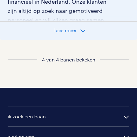
financieel in Nederland. Onze klanten
zijn altijd op zoek naar gemotiveerd
personeel en wij kijken graag samen
met je naar de organisatie die het beste
lees meer
bij je past. In ons overzicht van
vacatures vind je de meest recente
vacatures.
4 van 4 banen bekeken
ik zoek een baan
alle vacatures
werkgevers