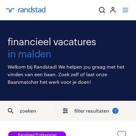
ik zoek een baa
financieel vacatures
werkgevers
in malden
mijn carrière
Welkom bij Randstad! We helpen jou graag met het
vinden van een baan. Zoek zelf of laat onze
over randstad
Baanmatcher het werk voor je doen!
zoeken
filter resultaten
1
Randstad Professional