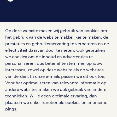
social media
Op deze website maken wij gebruik van cookies om
Volg ons voor de leukste content omtrent
het gebruik van de website makkelijker te maken, de
vacatures, solliciteren en inspiratie.
prestaties en gebruikerservaring te verbeteren en de
effectiviteit daarvan door te meten. Ook gebruiken
we cookies om de inhoud en advertenties te
personaliseren: dus beter af te stemmen op jouw
interesses, zowel op deze website als op websites
werken bij randstad
van derden. In onze e-mails passen we dit ook toe.
gebruikersvoorwaarden
Voor het optimaliseren van relevante informatie op
privacystatement
andere websites maken we ook gebruik van andere
cookies
technieken. Wil je geen optimale ervaring, dan
disclaimer
plaatsen we enkel functionele cookies en anonieme
pings.
sitemap