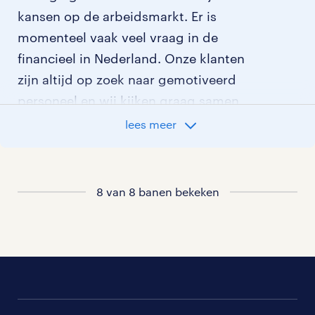
kansen op de arbeidsmarkt. Er is
momenteel vaak veel vraag in de
financieel in Nederland. Onze klanten
zijn altijd op zoek naar gemotiveerd
personeel en wij kijken graag samen
met je naar de organisatie die het beste
lees meer
bij je past. In ons overzicht van
vacatures vind je de meest recente
vacatures.
8 van 8 banen bekeken