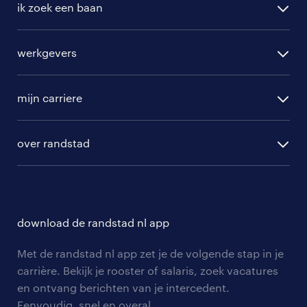
ik zoek een baan
alle vacatures
werkgevers
randstad operational
vacature aanmelden
randstad professional
mijn carriere
algemene voorwaarden
randstad digital
ontwikkeling
hr-diensten
over randstad
populaire bedrijven
communities
branches
over randstad
careers for expats
opleidingen en trainingen
hr-kenniscentrum
contact voor talent
solliciteren
download de randstad nl app
tarieven
contact voor werkgevers
arbeidsvoorwaarden
personeel gezocht
Met de randstad nl app zet je de volgende stap in je
onze vestigingen
blogs en artikelen
carrière. Bekijk je rooster of salaris, zoek vacatures
aanmelden nieuwsbrief
en ontvang berichten van je intercedent.
pers
salarischecker
Eenvoudig, snel en overal.