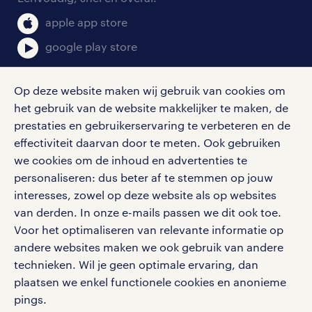
klachten en misstanden
bruto-netto calculator
apple app store
google play store
Op deze website maken wij gebruik van cookies om
het gebruik van de website makkelijker te maken, de
social media
prestaties en gebruikerservaring te verbeteren en de
effectiviteit daarvan door te meten. Ook gebruiken
Volg ons voor de leukste content omtrent
we cookies om de inhoud en advertenties te
vacatures, solliciteren en inspiratie.
personaliseren: dus beter af te stemmen op jouw
interesses, zowel op deze website als op websites
van derden. In onze e-mails passen we dit ook toe.
Voor het optimaliseren van relevante informatie op
werken bij randstad
andere websites maken we ook gebruik van andere
gebruikersvoorwaarden
technieken. Wil je geen optimale ervaring, dan
plaatsen we enkel functionele cookies en anonieme
privacystatement
pings.
cookies