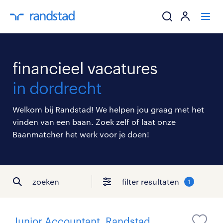
ik zoek een baa
financieel vacatures
werkgevers
in dordrecht
mijn carrière
Welkom bij Randstad! We helpen jou graag met het
vinden van een baan. Zoek zelf of laat onze
over randstad
Baanmatcher het werk voor je doen!
zoeken
filter resultaten
1
Junior Accountant, Randstad