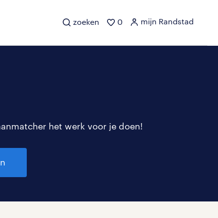
mijn Randstad
zoeken
0
aanmatcher het werk voor je doen!
en