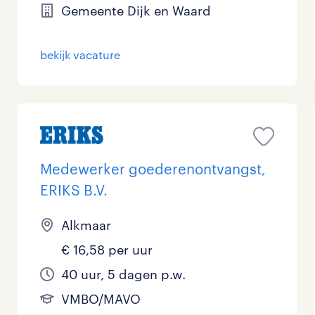
Gemeente Dijk en Waard
Management / Leidinggevend
0
Onderwijs
0
bekijk vacature
Personeel & Organisatie
0
Supply chain & procurement
0
Zorg / Verpleging
0
Medewerker goederenontvangst,
ERIKS B.V.
Alkmaar
€ 16,58 per uur
40 uur, 5 dagen p.w.
VMBO/MAVO