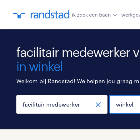
ik zoek een baan
werkge
facilitair medewerker 
in winkel
Welkom bij Randstad! We helpen jou graag met