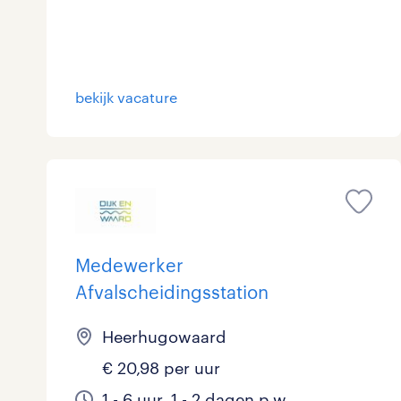
bekijk vacature
Medewerker
Afvalscheidingsstation
Heerhugowaard
€ 20,98 per uur
1 - 6 uur, 1 - 2 dagen p.w.