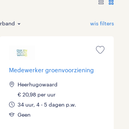
erband
Medewerker groenvoorziening
Bouw
HAVO/VWO
17 - 24 uur
Tijdelijk met uitzicht op vast
0
13
0
15
Heerhugowaard
€ 20,98 per uur
Commercieel / Verkoop
MBO
37 - 40+ uur
15
3
1
34 uur, 4 - 5 dagen p.w.
Horeca / Catering
Ondersteunend onderwijs
0
0
Geen
Juridisch
1