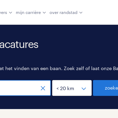
vers
mijn carrière
over randstad
vacatures
 het vinden van een baan. Zoek zelf of laat onze B
zoek