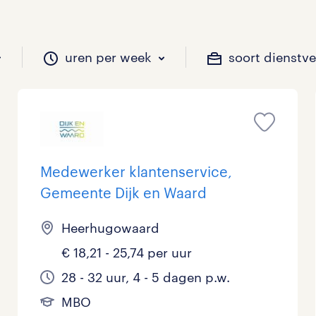
uren per week
soort dienstv
il je werken?
vacatures?
il je werken?
 zou jij willen?
Medewerker klantenservice,
Gemeente Dijk en Waard
Beveiliging
Geen
9 - 16 uur
Tijdelijk
3
9
2
0
Heerhugowaard
Chauffeurs
LBO, MAVO, VMBO
33 - 36 uur
0
1
0
€ 18,21 - 25,74 per uur
Financieel
Master
0
0
28 - 32 uur, 4 - 5 dagen p.w.
MBO
Industrieel / Productie
WO
1
1