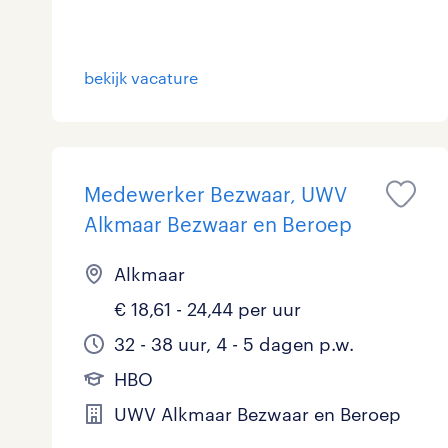
Logistiek
4
Medisch
0
bekijk vacature
toon 26 resultaten
Overig
1
Secretarieel
0
Medewerker Bezwaar, UWV
Webcare
0
Alkmaar Bezwaar en Beroep
Alkmaar
€ 18,61 - 24,44 per uur
toon 26 resultaten
32 - 38 uur, 4 - 5 dagen p.w.
HBO
UWV Alkmaar Bezwaar en Beroep