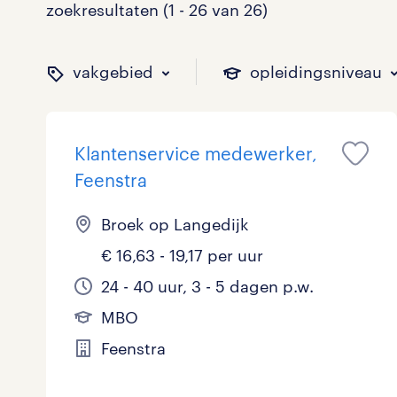
zoekresultaten (1 - 26 van 26)
vakgebied
opleidingsniveau
Klantenservice medewerker,
binnen welk vakgebied w
op welk niveau zoek je 
hoeveel uren per week w
welk soort dienstverband
Feenstra
Broek op Langedijk
€ 16,63 - 19,17 per uur
Administratief
Basisonderwijs
0 - 8 uur
Detachering
1
1
1
3
24 - 40 uur, 3 - 5 dagen p.w.
Callcenter / Contactcenter
HBO
25 - 32 uur
Vast
1
3
6
11
MBO
Engineering
MBO, HAVO, VWO
0
0
Feenstra
ICT
VMBO/MAVO
0
2
toon 26 resultaten
toon 26 resultaten