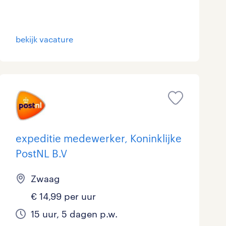
Marketing & Communicatie
0
Overheid
5
bekijk vacature
Schoonmaak
0
Techniek
1
expeditie medewerker, Koninklijke
PostNL B.V
Zwaag
€ 14,99 per uur
15 uur, 5 dagen p.w.