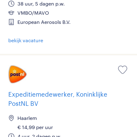
38 uur, 5 dagen p.w.
VMBO/MAVO
European Aerosols B.V.
bekijk vacature
Expeditiemedewerker, Koninklijke
PostNL BV
Haarlem
€ 14,99 per uur
4 uur, 2 dagen p.w.