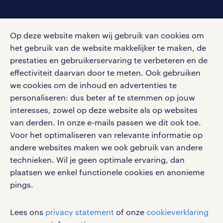
efficiëntie en kostenbeheersing. Het
vermogen om georganiseerd te zijn,
social media
Op deze website maken wij gebruik van cookies om
prioriteiten te stellen en problemen op
Volg ons voor de leukste content omtrent
het gebruik van de website makkelijker te maken, de
te lossen, zijn cruciale vaardigheden in
vacatures, solliciteren en inspiratie.
prestaties en gebruikerservaring te verbeteren en de
deze rol. De voldoening komt van het
effectiviteit daarvan door te meten. Ook gebruiken
zien van een soepel logistiek proces en
we cookies om de inhoud en advertenties te
tevreden klanten die op tijd hun
personaliseren: dus beter af te stemmen op jouw
interesses, zowel op deze website als op websites
bestellingen ontvangen, dankzij jouw
werken bij randstad
van derden. In onze e-mails passen we dit ook toe.
inzet en precisie.
gebruikersvoorwaarden
Voor het optimaliseren van relevante informatie op
privacystatement
andere websites maken we ook gebruik van andere
Talloze bedrijven hebben
cookies
technieken. Wil je geen optimale ervaring, dan
expeditiemedewerker vacatures.
disclaimer
plaatsen we enkel functionele cookies en anonieme
Randstad helpt je om jouw baan als
pings.
sitemap
expeditiemedewerker te vinden. Wil je
meer weten over deze baan? Of wat je
RANDSTAD, HUMAN FORWARD en SHAPING THE
Lees ons
privacy statement
of onze
cookieverklaring
WORLD OF WORK zijn geregistreerde