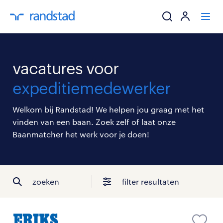
ik zoek een baa
vacatures voor
werkgevers
expeditiemedewerker
mijn carrière
Welkom bij Randstad! We helpen jou graag met het
vinden van een baan. Zoek zelf of laat onze
over randstad
Baanmatcher het werk voor je doen!
zoeken
filter resultaten