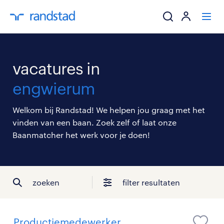
ik zoek een baa
vacatures in
werkgevers
engwierum
mijn carrière
Welkom bij Randstad! We helpen jou graag met het
vinden van een baan. Zoek zelf of laat onze
over randstad
Baanmatcher het werk voor je doen!
zoeken
filter resultaten
Productiemedewerker