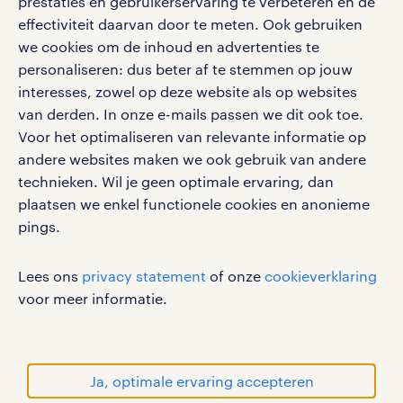
prestaties en gebruikerservaring te verbeteren en de
effectiviteit daarvan door te meten. Ook gebruiken
Volg ons voor de leukste content omtrent
we cookies om de inhoud en advertenties te
vacatures, solliciteren en inspiratie.
personaliseren: dus beter af te stemmen op jouw
interesses, zowel op deze website als op websites
van derden. In onze e-mails passen we dit ook toe.
Voor het optimaliseren van relevante informatie op
werken bij randstad
andere websites maken we ook gebruik van andere
gebruikersvoorwaarden
technieken. Wil je geen optimale ervaring, dan
plaatsen we enkel functionele cookies en anonieme
privacystatement
pings.
cookies
disclaimer
Lees ons
privacy statement
of onze
cookieverklaring
sitemap
voor meer informatie.
RANDSTAD, HUMAN FORWARD en SHAPING THE
WORLD OF WORK zijn geregistreerde
handelsmerken van Randstad N.V.
Ja, optimale ervaring accepteren