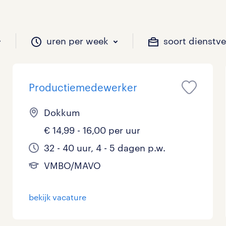
uren per week
soort dienstv
Productiemedewerker
il je werken?
vacatures?
il je werken?
 zou jij willen?
Dokkum
€ 14,99 - 16,00 per uur
Beveiliging
Geen
9 - 16 uur
Tijdelijk
3
3
0
0
32 - 40 uur, 4 - 5 dagen p.w.
VMBO/MAVO
Chauffeurs
LBO, MAVO, VMBO
33 - 36 uur
0
0
0
Financieel
Master
0
0
bekijk vacature
Industrieel / Productie
WO
0
16