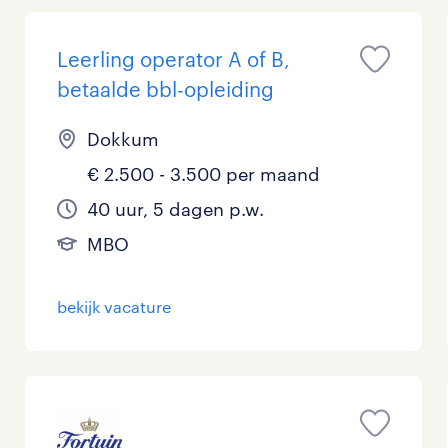
Management / Leidinggevend
0
Leerling operator A of B,
Onderwijs
0
betaalde bbl-opleiding
Personeel & Organisatie
0
Dokkum
Supply chain & procurement
0
€ 2.500 - 3.500 per maand
40 uur, 5 dagen p.w.
Zorg / Verpleging
0
MBO
bekijk vacature