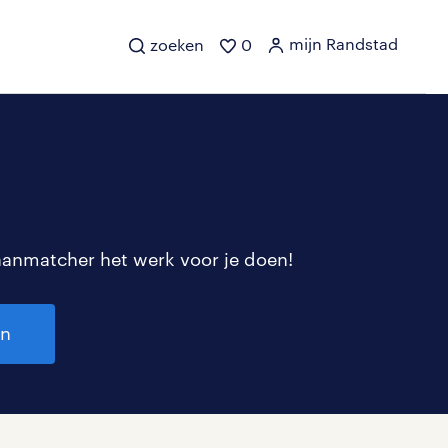
mijn Randstad
zoeken
0
aanmatcher het werk voor je doen!
en