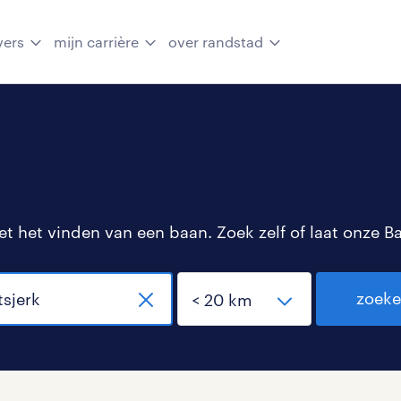
vers
mijn carrière
over randstad
 het vinden van een baan. Zoek zelf of laat onze B
zoek