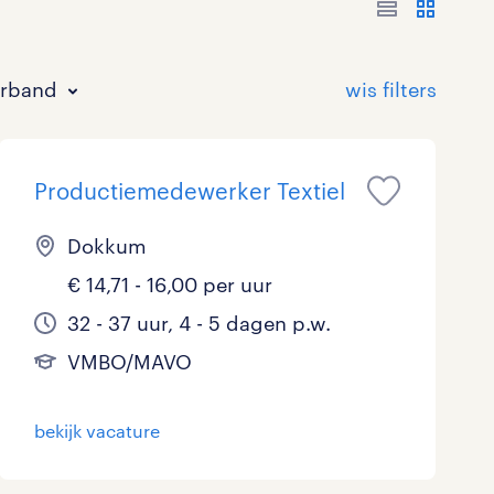
erband
Productiemedewerker Textiel
Dokkum
€ 14,71 - 16,00 per uur
Bouw
HAVO/VWO
17 - 24 uur
Tijdelijk met uitzicht op vast
1
2
2
18
32 - 37 uur, 4 - 5 dagen p.w.
VMBO/MAVO
Commercieel / Verkoop
MBO
37 - 40+ uur
6
9
1
Horeca / Catering
Ondersteunend onderwijs
0
0
bekijk vacature
Juridisch
0