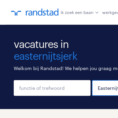
ik zoek een baan
werkge
vacatures in
easternijtsjerk
Welkom bij Randstad! We helpen jou graag met