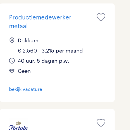
Marketing & Communicatie
0
Productiemedewerker
Overheid
0
metaal
Schoonmaak
0
Dokkum
Techniek
1
€ 2.560 - 3.215 per maand
40 uur, 5 dagen p.w.
Geen
bekijk vacature