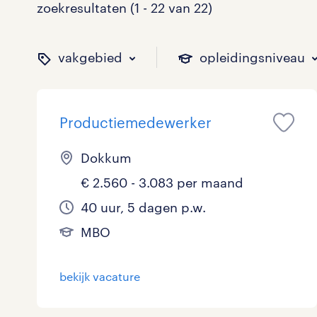
zoekresultaten (1 - 22 van 22)
vakgebied
opleidingsniveau
Productiemedewerker
binnen welk vakgebied w
op welk niveau zoek je 
hoeveel uren per week w
welk soort dienstverband
Dokkum
€ 2.560 - 3.083 per maand
Administratief
Basisonderwijs
0 - 8 uur
Detachering
0
0
0
0
40 uur, 5 dagen p.w.
MBO
Callcenter / Contactcenter
HBO
25 - 32 uur
Vast
1
1
11
1
Engineering
MBO, HAVO, VWO
0
0
bekijk vacature
ICT
VMBO/MAVO
0
10
toon 22 resultaten
toon 22 resultaten