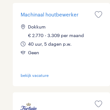
Logistiek
2
Machinaal houtbewerker
Medisch
0
toon 22 resultaten
Dokkum
Overig
0
€ 2.770 - 3.309 per maand
Secretarieel
0
40 uur, 5 dagen p.w.
Geen
Webcare
0
bekijk vacature
toon 22 resultaten