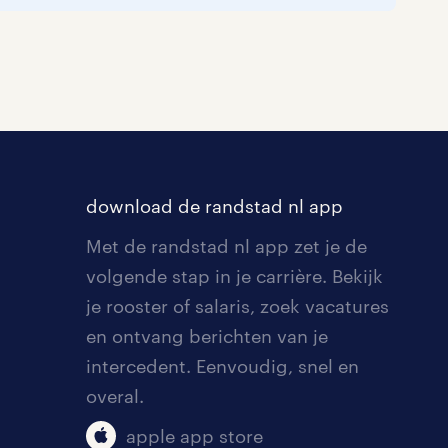
download de randstad nl app
Met de randstad nl app zet je de
volgende stap in je carrière. Bekijk
je rooster of salaris, zoek vacatures
en ontvang berichten van je
intercedent. Eenvoudig, snel en
overal.
apple app store