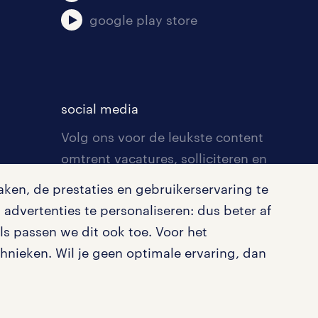
google play store
social media
Volg ons voor de leukste content
omtrent vacatures, solliciteren en
inspiratie.
ken, de prestaties en gebruikerservaring te
advertenties te personaliseren: dus beter af
s passen we dit ook toe. Voor het
nieken. Wil je geen optimale ervaring, dan