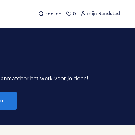
mijn Randstad
zoeken
0
aanmatcher het werk voor je doen!
en