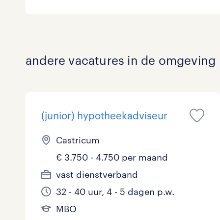
Logistiek
0
Medisch
0
toon 0 resultaten
andere vacatures in de omgeving
Overig
0
Secretarieel
0
Webcare
0
(junior) hypotheekadviseur
Castricum
toon 0 resultaten
€ 3.750 - 4.750 per maand
vast dienstverband
32 - 40 uur, 4 - 5 dagen p.w.
MBO