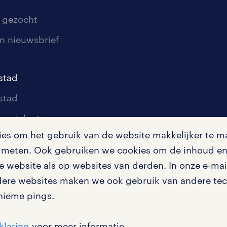
 gezocht
n nieuwsbrief
stad
stad
oor talent
s om het gebruik van de website makkelijker te ma
oor werkgevers
te meten. Ook gebruiken we cookies om de inhoud en 
igingen
 website als op websites van derden. In onze e-mail
dere websites maken we ook gebruik van andere tech
nieme pings.
en misstanden
klaring
voor meer informatie.