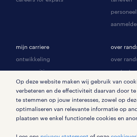
personeel
aanmelde
mijn carriere
over rand
ontwikkeling
over rand
communities
contact v
Op deze website maken wij gebruik van cookie
opleidingen en trainingen
contact v
verbeteren en de effectiviteit daarvan door 
solliciteren
onze vest
te stemmen op jouw interesses, zowel op deze
arbeidsvoorwaarden
pers
optimaliseren van relevante informatie op an
plaatsen we enkel functionele cookies en ano
blogs en artikelen
klachten 
salarischecker
Lees ons
privacy statement
of onze
cookiever