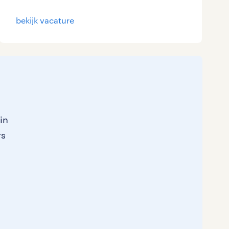
bekijk vacature
in
rs