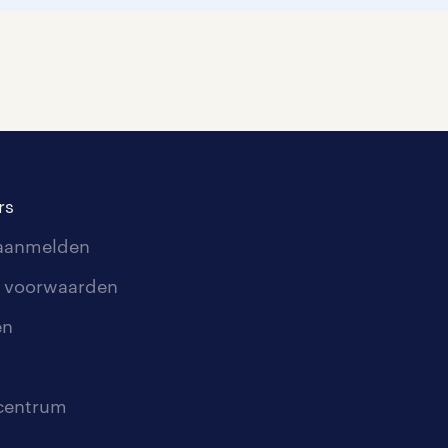
rs
 aanmelden
 voorwaarden
en
scentrum