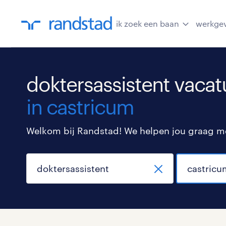
ik zoek een baan
werkge
doktersassistent vacat
in castricum
Welkom bij Randstad! We helpen jou graag met