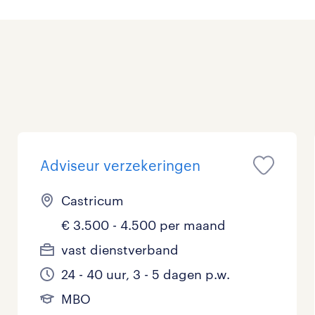
Management / Leidinggevend
0
Onderwijs
0
Personeel & Organisatie
0
Supply chain & procurement
0
Zorg / Verpleging
0
Adviseur verzekeringen
Castricum
€ 3.500 - 4.500 per maand
vast dienstverband
24 - 40 uur, 3 - 5 dagen p.w.
MBO