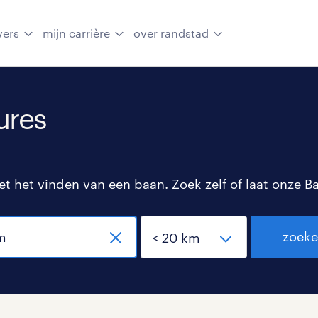
vers
mijn carrière
over randstad
ures
 het vinden van een baan. Zoek zelf of laat onze B
zoek