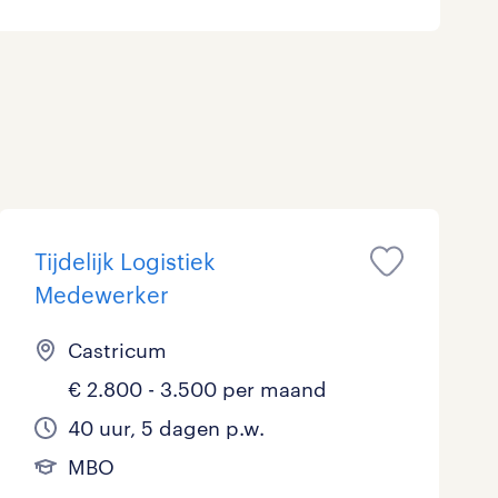
Marketing & Communicatie
0
Overheid
0
Schoonmaak
0
Techniek
0
Tijdelijk Logistiek
Medewerker
Castricum
€ 2.800 - 3.500 per maand
40 uur, 5 dagen p.w.
MBO