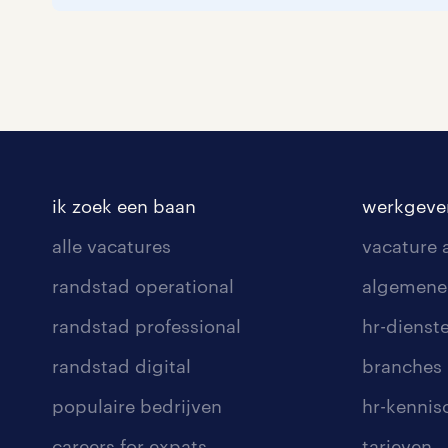
ik zoek een baan
werkgeve
alle vacatures
vacature
randstad operational
algemene
randstad professional
hr-dienst
randstad digital
branches
populaire bedrijven
hr-kenni
careers for expats
tarieven