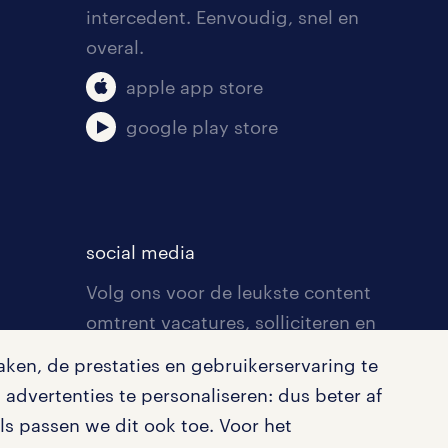
intercedent. Eenvoudig, snel en
overal.
apple app store
google play store
social media
Volg ons voor de leukste content
omtrent vacatures, solliciteren en
inspiratie.
ken, de prestaties en gebruikerservaring te
advertenties te personaliseren: dus beter af
s passen we dit ook toe. Voor het