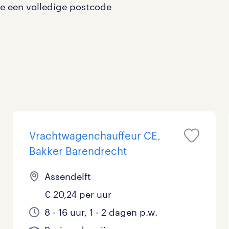
je een volledige postcode
Management / Leidinggevend
0
Onderwijs
0
Personeel & Organisatie
0
Supply chain & procurement
0
Zorg / Verpleging
0
Vrachtwagenchauffeur CE,
Bakker Barendrecht
Assendelft
€ 20,24 per uur
8 - 16 uur, 1 - 2 dagen p.w.