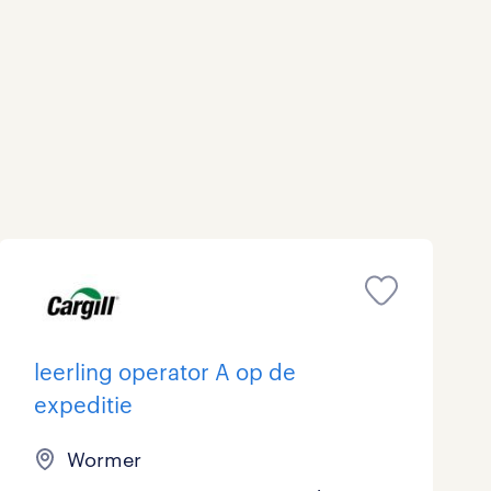
Marketing & Communicatie
0
Overheid
0
Schoonmaak
0
Techniek
0
leerling operator A op de
expeditie
Wormer