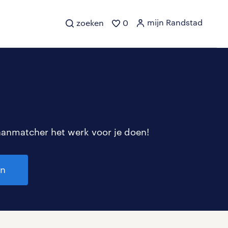
mijn Randstad
zoeken
0
aanmatcher het werk voor je doen!
en