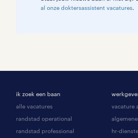
al onze doktersassistent vacatures
.
ik zoek een baan
werkgeve
alle vacatures
vacature
randstad operational
algemene
randstad professional
hr-dienst