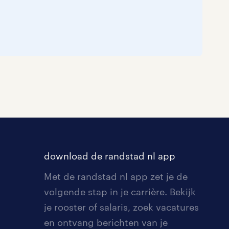
download de randstad nl app
Met de randstad nl app zet je de
volgende stap in je carrière. Bekijk
je rooster of salaris, zoek vacatures
en ontvang berichten van je