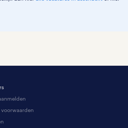
rs
 aanmelden
 voorwaarden
en