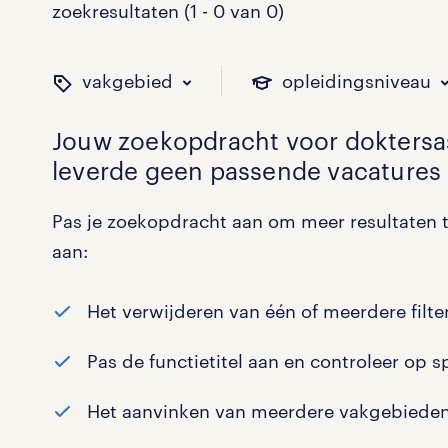
zoekresultaten (1 - 0 van 0)
vakgebied
opleidingsniveau
Jouw zoekopdracht voor
doktersa
leverde geen passende vacatures 
binnen welk vakgebied w
op welk niveau zoek je 
hoeveel uren per week w
welk soort dienstverband
Pas je zoekopdracht aan om meer resultaten t
aan:
Administratief
Basisonderwijs
0 - 8 uur
Detachering
0
0
0
0
Het verwijderen van één of meerdere filter
Callcenter / Contactcenter
HBO
25 - 32 uur
Vast
0
0
0
0
Pas de functietitel aan en controleer op s
Engineering
MBO, HAVO, VWO
0
0
Het aanvinken van meerdere vakgebieden
ICT
VMBO/MAVO
0
0
toon 0 resultaten
toon 0 resultaten