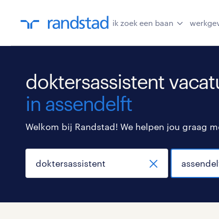
ik zoek een baan
werkge
doktersassistent vacat
in assendelft
Welkom bij Randstad! We helpen jou graag met