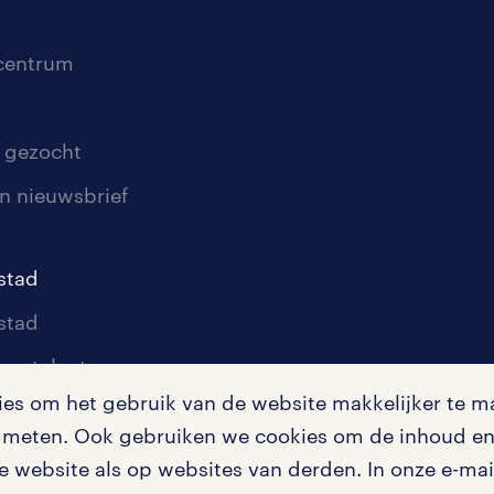
scentrum
 gezocht
n nieuwsbrief
stad
stad
oor talent
s om het gebruik van de website makkelijker te ma
oor werkgevers
te meten. Ook gebruiken we cookies om de inhoud en 
igingen
 website als op websites van derden. In onze e-mail