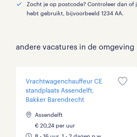
Zocht je op postcode? Controleer dan of 
Logistiek
0
hebt gebruikt, bijvoorbeeld 1234 AA.
Medisch
0
toon 0 resultaten
Overig
0
andere vacatures in de omgeving
Secretarieel
0
Webcare
0
Vrachtwagenchauffeur CE
standplaats Assendelft,
toon 0 resultaten
Bakker Barendrecht
Assendelft
€ 20,24 per uur
8 - 16 uur, 1 - 2 dagen p.w.