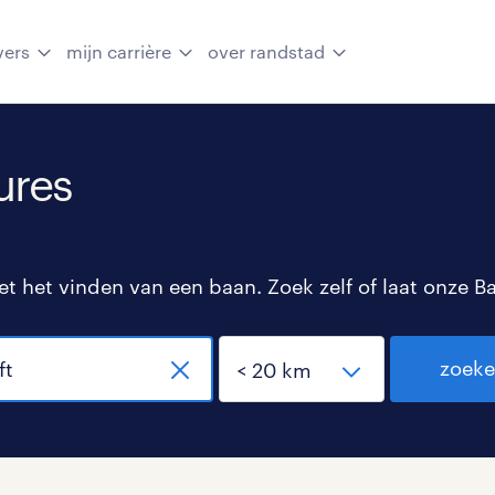
vers
mijn carrière
over randstad
ures
 het vinden van een baan. Zoek zelf of laat onze B
zoek