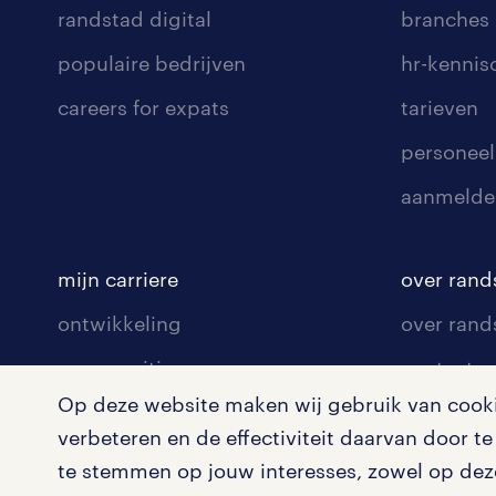
randstad digital
branches
populaire bedrijven
hr-kenni
careers for expats
tarieven
personeel
aanmelde
mijn carriere
over rand
ontwikkeling
over rand
communities
contact v
Op deze website maken wij gebruik van cookie
opleidingen en trainingen
contact v
verbeteren en de effectiviteit daarvan door 
solliciteren
onze vest
te stemmen op jouw interesses, zowel op deze