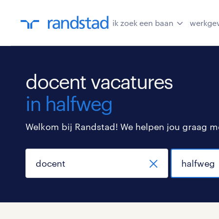
ik zoek een baan
werkge
docent vacatures
in halfweg
Welkom bij Randstad! We helpen jou graag met