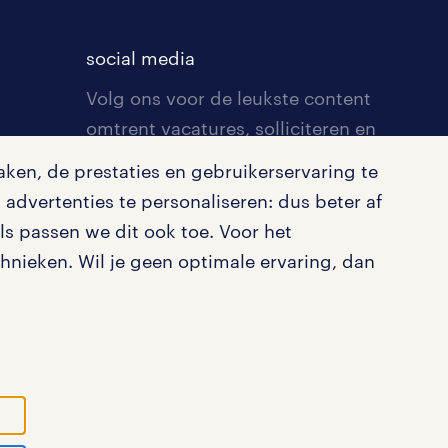
social media
Volg ons voor de leukste content
omtrent vacatures, solliciteren en
inspiratie.
ken, de prestaties en gebruikerservaring te
advertenties te personaliseren: dus beter af
s passen we dit ook toe. Voor het
nieken. Wil je geen optimale ervaring, dan