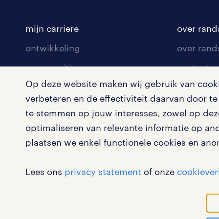
mijn carriere
over rand
ontwikkeling
over rand
communities
contact v
Op deze website maken wij gebruik van cookie
opleidingen en trainingen
contact v
verbeteren en de effectiviteit daarvan door 
solliciteren
onze vest
te stemmen op jouw interesses, zowel op deze
arbeidsvoorwaarden
pers
optimaliseren van relevante informatie op an
plaatsen we enkel functionele cookies en ano
blogs en artikelen
klachten 
salarischecker
Lees ons
privacy statement
of onze
cookiever
bruto-netto calculator