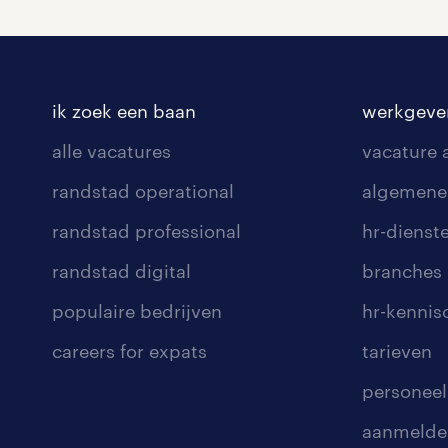
ik zoek een baan
werkgeve
alle vacatures
vacature
randstad operational
algemene
randstad professional
hr-dienst
randstad digital
branches
populaire bedrijven
hr-kenni
careers for expats
tarieven
personeel
aanmelde