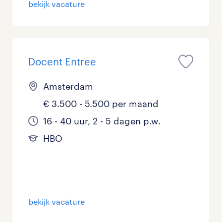
bekijk vacature
Management / Leidinggevend
0
Onderwijs
10
Docent Entree
Personeel & Organisatie
0
Supply chain & procurement
0
Amsterdam
€ 3.500 - 5.500 per maand
Zorg / Verpleging
0
16 - 40 uur, 2 - 5 dagen p.w.
HBO
bekijk vacature