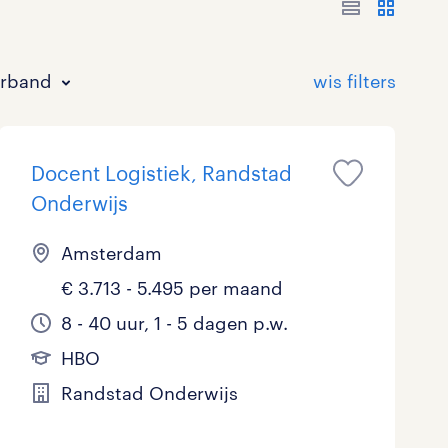
erband
Docent Logistiek, Randstad
Onderwijs
Amsterdam
€ 3.713 - 5.495 per maand
Bouw
HAVO/VWO
17 - 24 uur
Tijdelijk met uitzicht op vast
0
3
0
3
8 - 40 uur, 1 - 5 dagen p.w.
Commercieel / Verkoop
MBO
37 - 40+ uur
1
1
0
HBO
Horeca / Catering
Ondersteunend onderwijs
0
0
Randstad Onderwijs
Juridisch
0