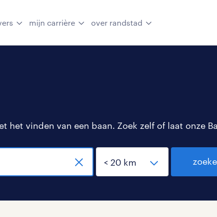
vers
mijn carrière
over randstad
 het vinden van een baan. Zoek zelf of laat onze B
zoek