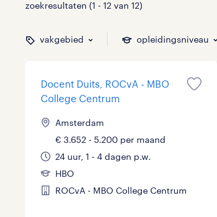
zoekresultaten (1 - 12 van 12)
vakgebied
opleidingsniveau
Docent Duits, ROCvA - MBO
binnen welk vakgebied w
op welk niveau zoek je 
hoeveel uren per week w
welk soort dienstverband
College Centrum
Amsterdam
€ 3.652 - 5.200 per maand
Administratief
Basisonderwijs
0 - 8 uur
Detachering
4
0
0
0
24 uur, 1 - 4 dagen p.w.
Callcenter / Contactcenter
HBO
25 - 32 uur
Vast
0
10
0
0
HBO
Engineering
MBO, HAVO, VWO
0
0
ROCvA - MBO College Centrum
ICT
VMBO/MAVO
0
1
toon 12 resultaten
toon 12 resultaten