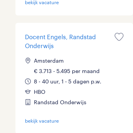
bekijk vacature
Logistiek
0
Medisch
0
toon 12 resultaten
Docent Engels, Randstad
Overig
0
Onderwijs
Secretarieel
0
Amsterdam
Webcare
0
€ 3.713 - 5.495 per maand
8 - 40 uur, 1 - 5 dagen p.w.
HBO
toon 12 resultaten
Randstad Onderwijs
bekijk vacature