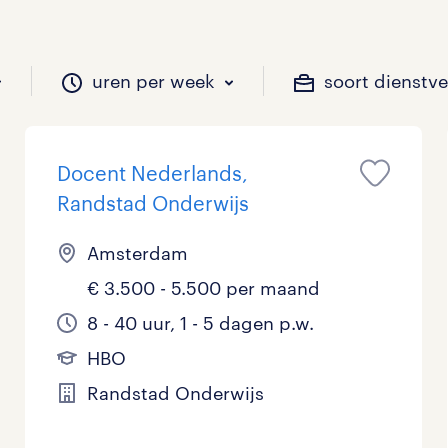
uren per week
soort dienstv
Docent Nederlands,
il je werken?
vacatures?
il je werken?
 zou jij willen?
Randstad Onderwijs
Amsterdam
€ 3.500 - 5.500 per maand
Beveiliging
Geen
9 - 16 uur
Tijdelijk
0
9
3
0
8 - 40 uur, 1 - 5 dagen p.w.
Chauffeurs
LBO, MAVO, VMBO
33 - 36 uur
0
1
0
HBO
Financieel
Master
0
0
Randstad Onderwijs
Industrieel / Productie
WO
0
0