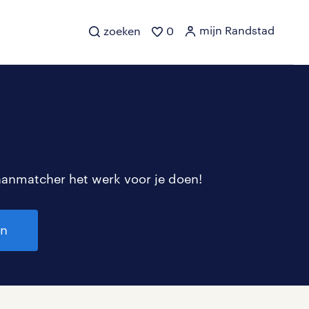
mijn Randstad
zoeken
0
aanmatcher het werk voor je doen!
en