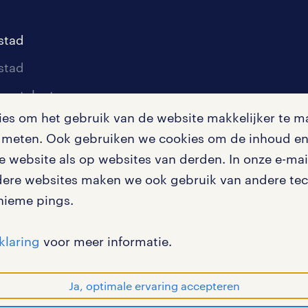
stad
stad
oor talent
s om het gebruik van de website makkelijker te ma
oor werkgevers
te meten. Ook gebruiken we cookies om de inhoud en 
igingen
 website als op websites van derden. In onze e-mail
dere websites maken we ook gebruik van andere tech
nieme pings.
en misstanden
klaring
voor meer informatie.
Ja, optimale ervaring accepteren