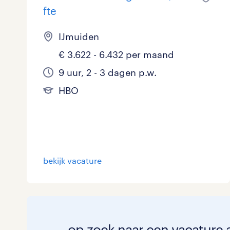
fte
IJmuiden
€ 3.622 - 6.432 per maand
9 uur, 2 - 3 dagen p.w.
HBO
bekijk vacature
op zoek naar een vacature 