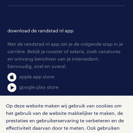
populaire bedrijven
communities
branches
over randstad
careers for expats
opleidingen en trainingen
hr-kenniscentrum
contact voor talent
solliciteren
download de randstad nl app
tarieven
contact voor werkgevers
arbeidsvoorwaarden
personeel gezocht
Met de randstad nl app zet je de volgende stap in je
onze vestigingen
blogs en artikelen
carrière. Bekijk je rooster of salaris, zoek vacatures
aanmelden nieuwsbrief
en ontvang berichten van je intercedent.
pers
salarischecker
Eenvoudig, snel en overal.
klachten en misstanden
bruto-netto calculator
apple app store
google play store
Op deze website maken wij gebruik van cookies om
het gebruik van de website makkelijker te maken, de
social media
prestaties en gebruikerservaring te verbeteren en de
effectiviteit daarvan door te meten. Ook gebruiken
Volg ons voor de leukste content omtrent