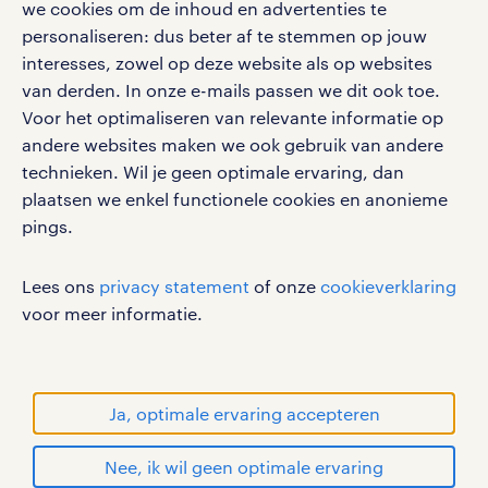
we cookies om de inhoud en advertenties te
vacatures, solliciteren en inspiratie.
personaliseren: dus beter af te stemmen op jouw
interesses, zowel op deze website als op websites
van derden. In onze e-mails passen we dit ook toe.
Voor het optimaliseren van relevante informatie op
werken bij randstad
andere websites maken we ook gebruik van andere
gebruikersvoorwaarden
technieken. Wil je geen optimale ervaring, dan
plaatsen we enkel functionele cookies en anonieme
privacystatement
pings.
cookies
disclaimer
Lees ons
privacy statement
of onze
cookieverklaring
sitemap
voor meer informatie.
RANDSTAD, HUMAN FORWARD en SHAPING THE
WORLD OF WORK zijn geregistreerde
handelsmerken van Randstad N.V.
Ja, optimale ervaring accepteren
© Randstad 2026
Nee, ik wil geen optimale ervaring