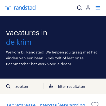
ik zoek een baa
vacatures in
werkgevers
de krim
mijn carrière
Welkom bij Randstad! We helpen jou graag met het
vinden van een baan. Zoek zelf of laat onze
over randstad
Baanmatcher het werk voor je doen!
zoeken
filter resultaten
secretaresse, Intergas Verwarming