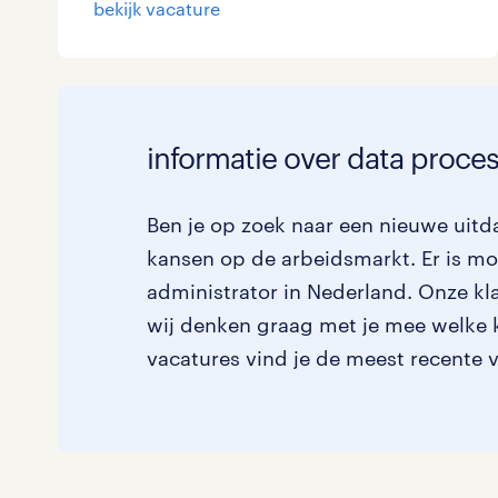
bekijk vacature
Logistiek
0
Medisch
0
toon 1 resultaat
Overig
0
informatie over data proce
Secretarieel
0
Ben je op zoek naar een nieuwe uitda
Webcare
0
kansen op de arbeidsmarkt. Er is mo
administrator in Nederland. Onze kla
wij denken graag met je mee welke kl
toon 1 resultaat
vacatures vind je de meest recente 