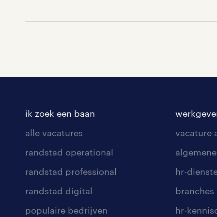
ik zoek een baan
werkgeve
alle vacatures
vacature
randstad operational
algemene
randstad professional
hr-dienst
randstad digital
branches
populaire bedrijven
hr-kenni