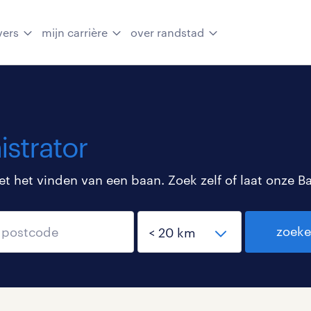
vers
mijn carrière
over randstad
strator
 het vinden van een baan. Zoek zelf of laat onze B
zoek