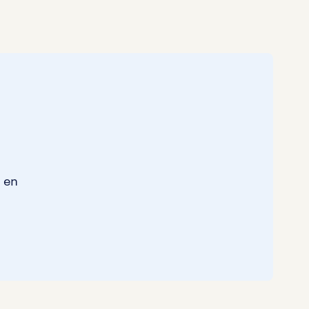
Marketing & Communicatie
0
Overheid
0
Schoonmaak
0
Techniek
0
 en