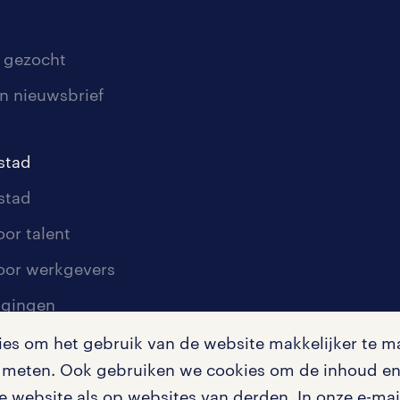
 gezocht
n nieuwsbrief
stad
stad
oor talent
oor werkgevers
igingen
s om het gebruik van de website makkelijker te ma
te meten. Ook gebruiken we cookies om de inhoud en 
en misstanden
 website als op websites van derden. In onze e-mail