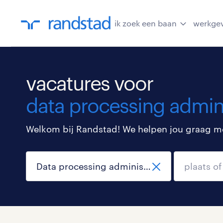
ik zoek een baan
werkge
vacatures voor
data processing admini
Welkom bij Randstad! We helpen jou graag met