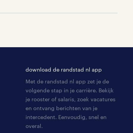
download de randstad nl app
Met de randstad nl app zet je de
volgende stap in je carrière. Bekijk
je rooster of salaris, zoek vacatures
en ontvang berichten van je
intercedent. Eenvoudig, snel en
overal.