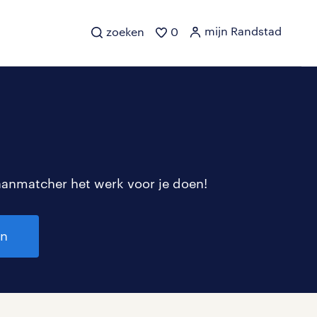
mijn Randstad
zoeken
0
aanmatcher het werk voor je doen!
en