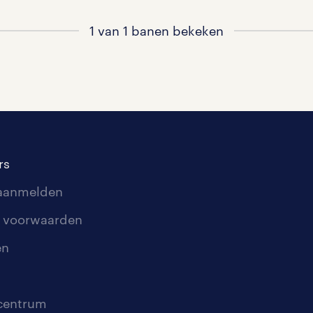
1 van 1 banen bekeken
rs
 aanmelden
 voorwaarden
en
scentrum