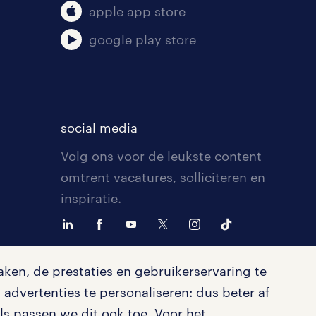
apple app store
google play store
social media
Volg ons voor de leukste content
omtrent vacatures, solliciteren en
inspiratie.
ken, de prestaties en gebruikerservaring te
advertenties te personaliseren: dus beter af
s passen we dit ook toe. Voor het