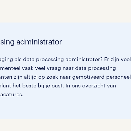
Management / Leidinggevend
0
Onderwijs
0
Personeel & Organisatie
0
ssing administrator
Supply chain & procurement
0
ging als data processing administrator? Er zijn veel
Zorg / Verpleging
0
menteel vaak veel vraag naar data processing
nten zijn altijd op zoek naar gemotiveerd personeel
ant het beste bij je past. In ons overzicht van
vacatures.