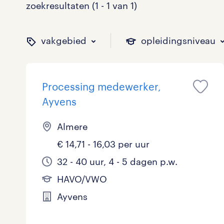
zoekresultaten (1 - 1 van 1)
vakgebied
opleidingsniveau
Processing medewerker,
binnen welk vakgebied w
op welk niveau zoek je 
hoeveel uren per week w
welk soort dienstverband
Ayvens
Almere
€ 14,71 - 16,03 per uur
Administratief
Basisonderwijs
0 - 8 uur
Detachering
0
0
1
0
32 - 40 uur, 4 - 5 dagen p.w.
Callcenter / Contactcenter
HBO
25 - 32 uur
Vast
0
0
1
0
HAVO/VWO
Engineering
MBO, HAVO, VWO
0
0
Ayvens
ICT
VMBO/MAVO
0
0
toon 1 resultaat
toon 1 resultaat