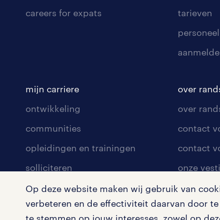
careers for expats
tarieven
personeel
aanmelde
mijn carriere
over rand
ontwikkeling
over rand
communities
contact v
opleidingen en trainingen
contact v
solliciteren
onze vest
arbeidsvoorwaarden
pers
Op deze website maken wij gebruik van cookie
verbeteren en de effectiviteit daarvan door 
blogs en artikelen
klachten 
te stemmen op jouw interesses, zowel op deze