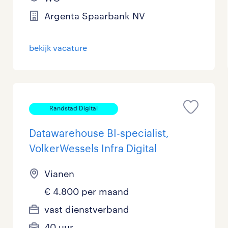
Management / Leidinggevend
0
Argenta Spaarbank NV
Onderwijs
0
bekijk vacature
Personeel & Organisatie
0
Supply chain & procurement
0
Randstad Digital
Zorg / Verpleging
0
Datawarehouse BI-specialist,
VolkerWessels Infra Digital
Vianen
€ 4.800 per maand
vast dienstverband
40 uur