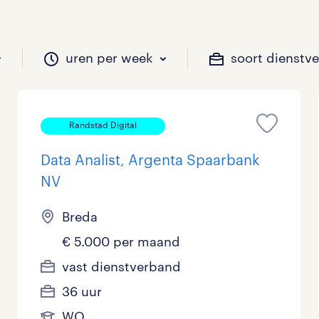
uren per week
soort dienstv
Randstad Digital
il je werken?
vacatures?
il je werken?
 zou jij willen?
Data Analist, Argenta Spaarbank
NV
Beveiliging
Geen
9 - 16 uur
Tijdelijk
0
0
0
0
Breda
Chauffeurs
LBO, MAVO, VMBO
33 - 36 uur
0
3
0
€ 5.000 per maand
vast dienstverband
Financieel
Master
0
0
36 uur
Industrieel / Productie
WO
3
0
WO