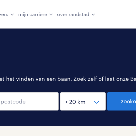
vers
mijn carrière
over randstad
 het vinden van een baan. Zoek zelf of laat onze B
zoek