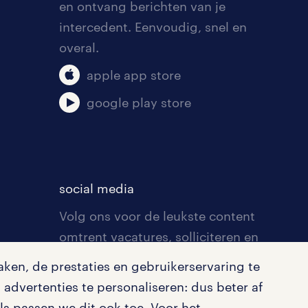
en ontvang berichten van je
intercedent. Eenvoudig, snel en
overal.
apple app store
google play store
social media
Volg ons voor de leukste content
omtrent vacatures, solliciteren en
inspiratie.
ken, de prestaties en gebruikerservaring te
advertenties te personaliseren: dus beter af
s passen we dit ook toe. Voor het