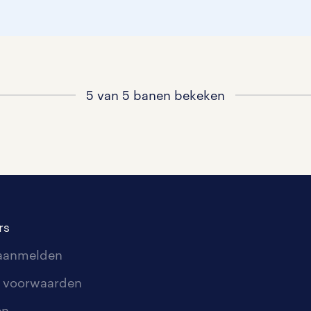
5 van 5 banen bekeken
rs
 aanmelden
 voorwaarden
en