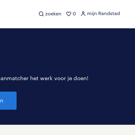
mijn Randstad
zoeken
0
aanmatcher het werk voor je doen!
en