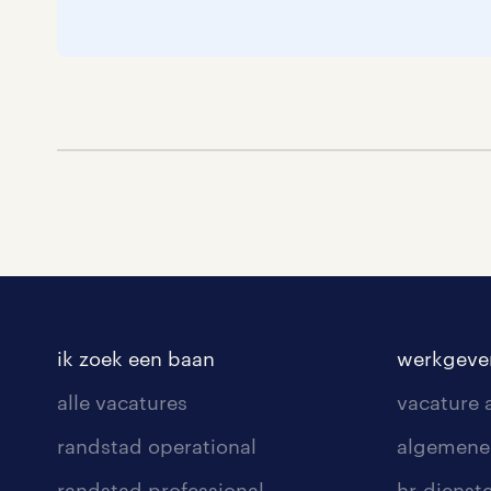
ik zoek een baan
werkgeve
alle vacatures
vacature
randstad operational
algemene
randstad professional
hr-dienst