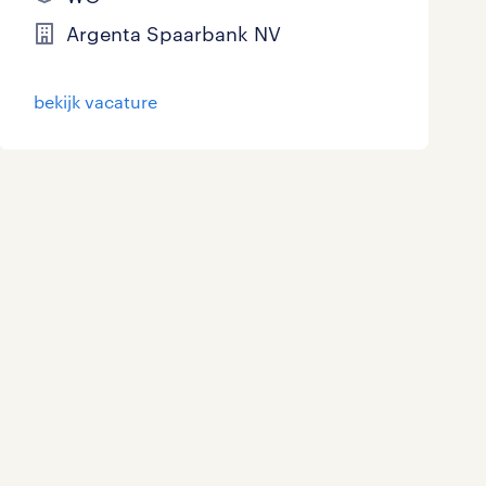
Marketing & Communicatie
0
Argenta Spaarbank NV
Overheid
0
bekijk vacature
Schoonmaak
0
Techniek
0