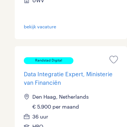
UWV
Logistiek
0
Medisch
0
toon 5 resultaten
bekijk vacature
Overig
0
Secretarieel
0
Randstad Digital
Webcare
0
Data Integratie Expert, Ministerie
van Financiën
toon 5 resultaten
Den Haag, Netherlands
€ 5.900 per maand
36 uur
HBO