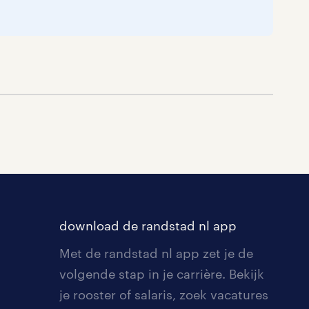
download de randstad nl app
Met de randstad nl app zet je de
volgende stap in je carrière. Bekijk
je rooster of salaris, zoek vacatures