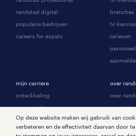
randstad digital
branches
populaire bedrijven
hr-kenni
careers for expats
tarieven
personeel
aanmelde
mijn carriere
over rand
ontwikkeling
over rand
communities
contact v
Op deze website maken wij gebruik van cookie
opleidingen en trainingen
contact v
verbeteren en de effectiviteit daarvan door 
solliciteren
onze vest
te stemmen op jouw interesses, zowel op deze