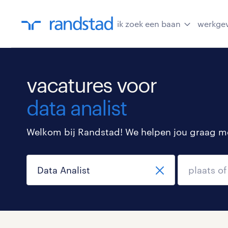
ik zoek een baan
werkge
vacatures voor
data analist
Welkom bij Randstad! We helpen jou graag met