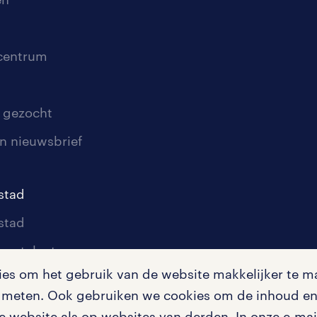
scentrum
 gezocht
n nieuwsbrief
stad
stad
oor talent
s om het gebruik van de website makkelijker te ma
oor werkgevers
te meten. Ook gebruiken we cookies om de inhoud en 
igingen
 website als op websites van derden. In onze e-mail