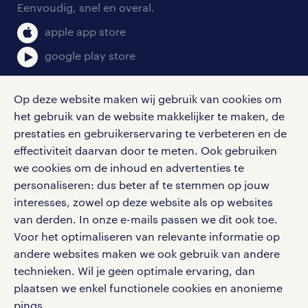
salarischecker
Eenvoudig, snel en overal.
klachten en misstanden
bruto-netto calculator
apple app store
google play store
Op deze website maken wij gebruik van cookies om
het gebruik van de website makkelijker te maken, de
social media
prestaties en gebruikerservaring te verbeteren en de
effectiviteit daarvan door te meten. Ook gebruiken
Volg ons voor de leukste content omtrent
we cookies om de inhoud en advertenties te
vacatures, solliciteren en inspiratie.
personaliseren: dus beter af te stemmen op jouw
interesses, zowel op deze website als op websites
van derden. In onze e-mails passen we dit ook toe.
Voor het optimaliseren van relevante informatie op
werken bij randstad
andere websites maken we ook gebruik van andere
gebruikersvoorwaarden
technieken. Wil je geen optimale ervaring, dan
plaatsen we enkel functionele cookies en anonieme
privacystatement
pings.