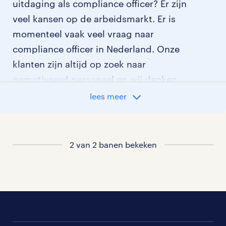
uitdaging als compliance officer? Er zijn
veel kansen op de arbeidsmarkt. Er is
momenteel vaak veel vraag naar
compliance officer in Nederland. Onze
klanten zijn altijd op zoek naar
gemotiveerd personeel en wij denken
graag met je mee welke klant het beste
lees meer
bij je past. In ons overzicht van
vacatures vind je de meest recente
vacatures.
2 van 2 banen bekeken