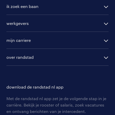
ik zoek een baan
alle vacatures
werkgevers
randstad operational
vacature aanmelden
randstad professional
mijn carriere
algemene voorwaarden
randstad digital
ontwikkeling
hr-diensten
over randstad
populaire bedrijven
communities
branches
over randstad
careers for expats
opleidingen en trainingen
hr-kenniscentrum
contact voor talent
solliciteren
download de randstad nl app
tarieven
contact voor werkgevers
arbeidsvoorwaarden
personeel gezocht
Met de randstad nl app zet je de volgende stap in je
onze vestigingen
blogs en artikelen
carrière. Bekijk je rooster of salaris, zoek vacatures
aanmelden nieuwsbrief
en ontvang berichten van je intercedent.
pers