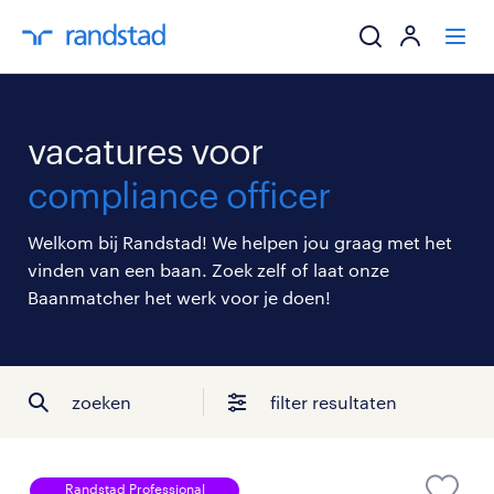
ik zoek een baa
vacatures voor
werkgevers
compliance officer
mijn carrière
Welkom bij Randstad! We helpen jou graag met het
vinden van een baan. Zoek zelf of laat onze
over randstad
Baanmatcher het werk voor je doen!
zoeken
filter resultaten
Randstad Professional