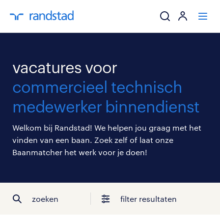
ik zoek een baa
vacatures voor
werkgevers
commercieel technisch
medewerker binnendienst
mijn carrière
Welkom bij Randstad! We helpen jou graag met het
over randstad
vinden van een baan. Zoek zelf of laat onze
Baanmatcher het werk voor je doen!
zoeken
filter resultaten