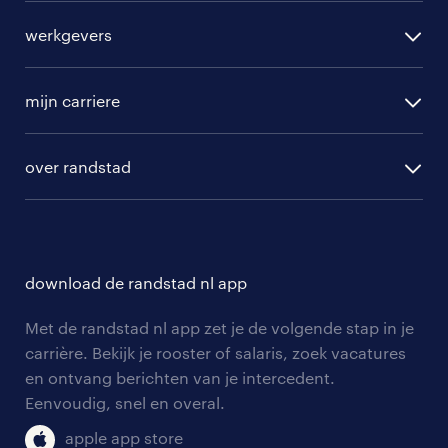
alle vacatures
werkgevers
randstad operational
vacature aanmelden
randstad professional
mijn carriere
algemene voorwaarden
randstad digital
ontwikkeling
hr-diensten
over randstad
populaire bedrijven
communities
branches
over randstad
careers for expats
opleidingen en trainingen
hr-kenniscentrum
contact voor talent
solliciteren
download de randstad nl app
tarieven
contact voor werkgevers
arbeidsvoorwaarden
personeel gezocht
Met de randstad nl app zet je de volgende stap in je
onze vestigingen
blogs en artikelen
carrière. Bekijk je rooster of salaris, zoek vacatures
aanmelden nieuwsbrief
en ontvang berichten van je intercedent.
pers
salarischecker
Eenvoudig, snel en overal.
klachten en misstanden
bruto-netto calculator
apple app store