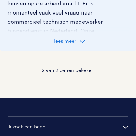
kansen op de arbeidsmarkt. Er is
momenteel vaak veel vraag naar
commercieel technisch medewerker
binnendienst in Nederland. Onze
klanten zijn altijd op zoek naar
lees meer
gemotiveerd personeel en wij denken
graag met je mee welke klant het beste
bij je past. In ons overzicht van
2 van 2 banen bekeken
vacatures vind je de meest recente
vacatures.
ik zoek een baan