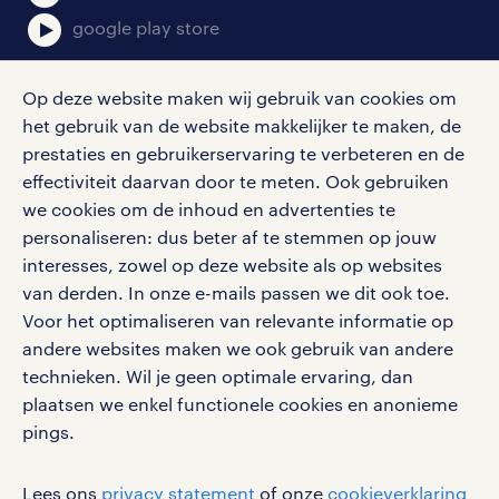
google play store
Op deze website maken wij gebruik van cookies om
het gebruik van de website makkelijker te maken, de
social media
prestaties en gebruikerservaring te verbeteren en de
effectiviteit daarvan door te meten. Ook gebruiken
Volg ons voor de leukste content omtrent
we cookies om de inhoud en advertenties te
vacatures, solliciteren en inspiratie.
personaliseren: dus beter af te stemmen op jouw
interesses, zowel op deze website als op websites
van derden. In onze e-mails passen we dit ook toe.
Voor het optimaliseren van relevante informatie op
werken bij randstad
andere websites maken we ook gebruik van andere
gebruikersvoorwaarden
technieken. Wil je geen optimale ervaring, dan
plaatsen we enkel functionele cookies en anonieme
privacystatement
pings.
cookies
disclaimer
Lees ons
privacy statement
of onze
cookieverklaring