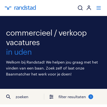
ik zoek een baa
commercieel / verkoop
werkgevers
vacatures
in uden
mijn carrière
Welkom bij Randstad! We helpen jou graag met het
over randstad
vinden van een baan. Zoek zelf of laat onze
Baanmatcher het werk voor je doen!
zoeken
filter resultaten
1