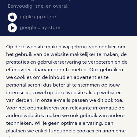
salarischecker
Eenvoudig, snel en overal.
klachten en misstanden
bruto-netto calculator
apple app store
google play store
Op deze website maken wij gebruik van cookies om
het gebruik van de website makkelijker te maken, de
social media
prestaties en gebruikerservaring te verbeteren en de
effectiviteit daarvan door te meten. Ook gebruiken
Volg ons voor de leukste content omtrent
we cookies om de inhoud en advertenties te
vacatures, solliciteren en inspiratie.
personaliseren: dus beter af te stemmen op jouw
interesses, zowel op deze website als op websites
van derden. In onze e-mails passen we dit ook toe.
Voor het optimaliseren van relevante informatie op
werken bij randstad
andere websites maken we ook gebruik van andere
gebruikersvoorwaarden
technieken. Wil je geen optimale ervaring, dan
plaatsen we enkel functionele cookies en anonieme
privacystatement