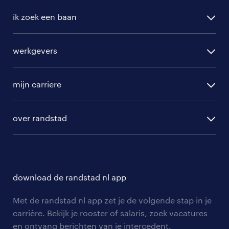
ik zoek een baan
alle vacatures
werkgevers
randstad operational
vacature aanmelden
randstad professional
mijn carriere
algemene voorwaarden
randstad digital
ontwikkeling
hr-diensten
over randstad
populaire bedrijven
communities
branches
over randstad
careers for expats
opleidingen en trainingen
hr-kenniscentrum
contact voor talent
solliciteren
download de randstad nl app
tarieven
contact voor werkgevers
arbeidsvoorwaarden
personeel gezocht
Met de randstad nl app zet je de volgende stap in je
onze vestigingen
blogs en artikelen
carrière. Bekijk je rooster of salaris, zoek vacatures
aanmelden nieuwsbrief
en ontvang berichten van je intercedent.
pers