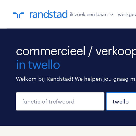
ik zoek een baan
werkge
commercieel / verkoop
in twello
Welkom bij Randstad! We helpen jou graag met