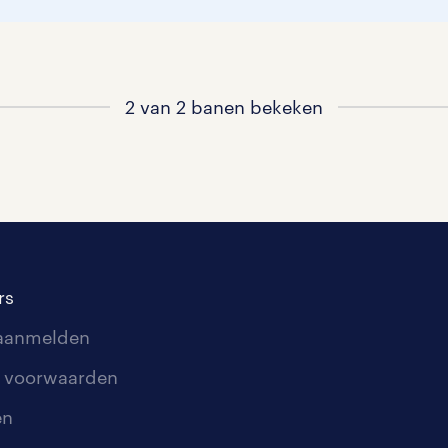
2 van 2 banen bekeken
rs
 aanmelden
 voorwaarden
en