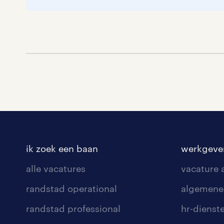
ik zoek een baan
werkgeve
alle vacatures
vacature
randstad operational
algemene
randstad professional
hr-dienst