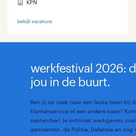
KPN
Management / Leidinggevend
bekijk vacature
Onderwijs
Personeel & Organisatie
Supply chain & procurement
werkfestival 2026: 
Zorg / Verpleging
jou in de buurt.
Ben jij op zoek naar een leuke baan bij d
klantenservice of een andere baan? Kom 
september! Je ontmoet werkgevers zoals
gemeenten, de Politie, Defensie en nog 