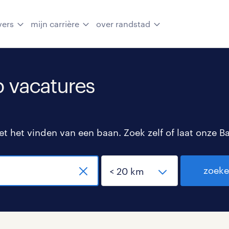
vers
mijn carrière
over randstad
 vacatures
 het vinden van een baan. Zoek zelf of laat onze B
zoek