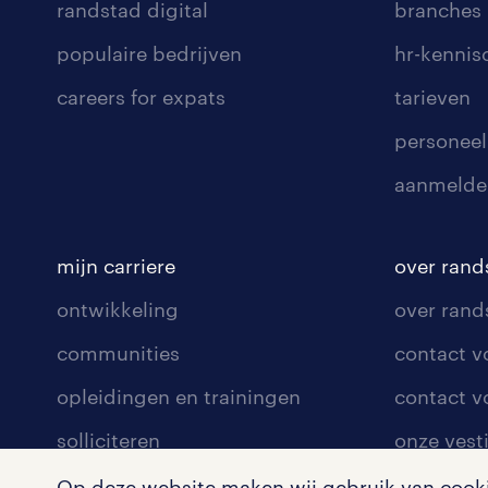
randstad digital
branches
populaire bedrijven
hr-kenni
careers for expats
tarieven
personeel
aanmelde
mijn carriere
over rand
ontwikkeling
over rand
communities
contact v
opleidingen en trainingen
contact v
solliciteren
onze vest
arbeidsvoorwaarden
pers
Op deze website maken wij gebruik van cookie