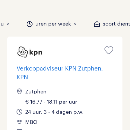
au
uren per week
soort dien
il je werken?
vacatures?
il je werken?
 zou jij willen?
Verkoopadviseur KPN Zutphen,
KPN
Beveiliging
Geen
9 - 16 uur
Tijdelijk
0
1
0
Zutphen
Chauffeurs
LBO, MAVO, VMBO
33 - 36 uur
1
0
€ 16,77 - 18,11 per uur
Financieel
Master
0
24 uur, 3 - 4 dagen p.w.
MBO
Industrieel / Productie
WO
0