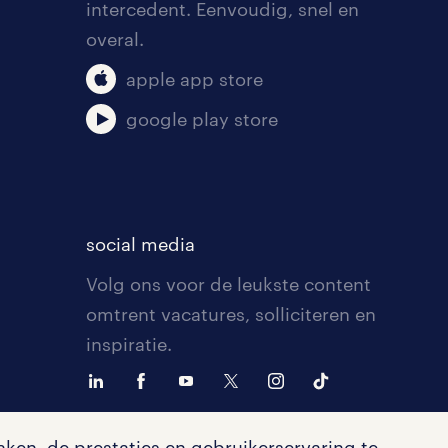
intercedent. Eenvoudig, snel en
overal.
apple app store
google play store
social media
Volg ons voor de leukste content
omtrent vacatures, solliciteren en
inspiratie.
ken, de prestaties en gebruikerservaring te