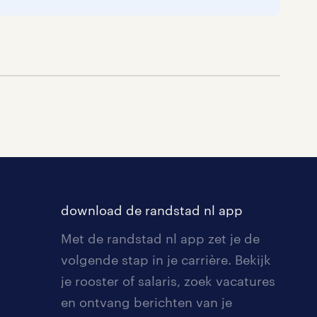
download de randstad nl app
Met de randstad nl app zet je de
volgende stap in je carrière. Bekijk
je rooster of salaris, zoek vacatures
en ontvang berichten van je