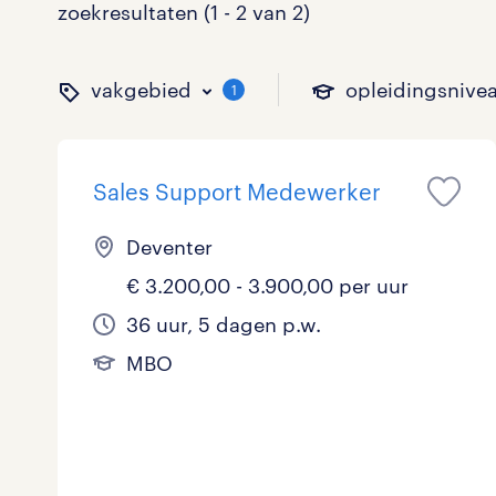
zoekresultaten (1 - 2 van 2)
vakgebied
opleidingsnive
1
Sales Support Medewerker
binnen welk vakgebied w
op welk niveau zoek je 
hoeveel uren per week w
welk soort dienstverband
Deventer
€ 3.200,00 - 3.900,00 per uur
Administratief
Basisonderwijs
0 - 8 uur
Detachering
0
0
0
36 uur, 5 dagen p.w.
MBO
Callcenter / Contactcenter
HBO
25 - 32 uur
Vast
0
0
0
Engineering
MBO, HAVO, VWO
0
ICT
VMBO/MAVO
0
toon 2 resultaten
toon 2 resultaten