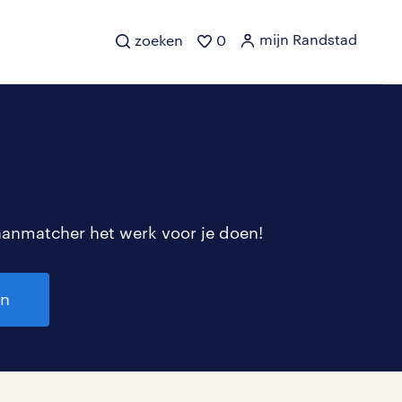
mijn Randstad
zoeken
0
aanmatcher het werk voor je doen!
en