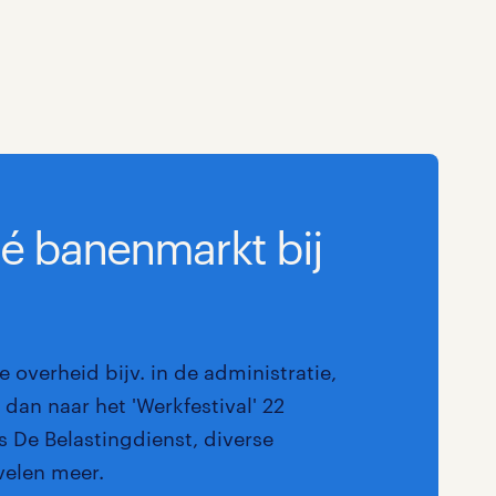
Marketing & Communicatie
Overheid
Schoonmaak
Techniek
dé banenmarkt bij
e overheid bijv. in de administratie,
dan naar het 'Werkfestival' 22
 De Belastingdienst, diverse
velen meer.