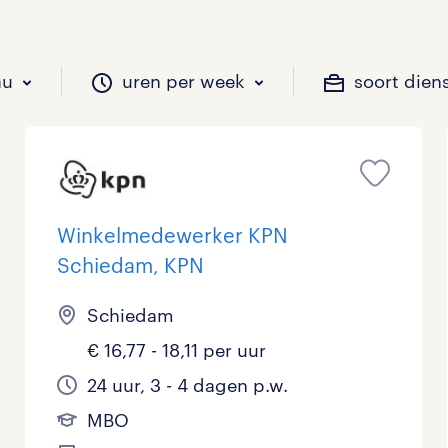
au
uren per week
soort dien
il je werken?
vacatures?
il je werken?
 zou jij willen?
Winkelmedewerker KPN
Schiedam, KPN
Beveiliging
Geen
9 - 16 uur
Tijdelijk
0
2
1
Schiedam
Chauffeurs
LBO, MAVO, VMBO
33 - 36 uur
0
0
€ 16,77 - 18,11 per uur
Financieel
Master
0
24 uur, 3 - 4 dagen p.w.
MBO
Industrieel / Productie
WO
0