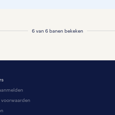
6 van 6 banen bekeken
rs
 aanmelden
 voorwaarden
en