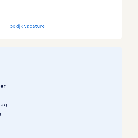
bekijk vacature
sen
aag
s