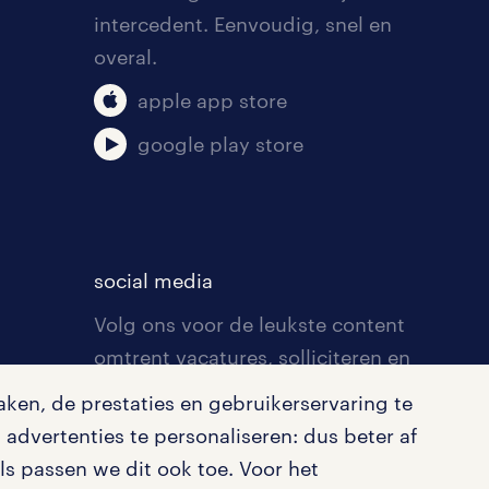
intercedent. Eenvoudig, snel en
overal.
apple app store
google play store
social media
Volg ons voor de leukste content
omtrent vacatures, solliciteren en
inspiratie.
ken, de prestaties en gebruikerservaring te
advertenties te personaliseren: dus beter af
s passen we dit ook toe. Voor het