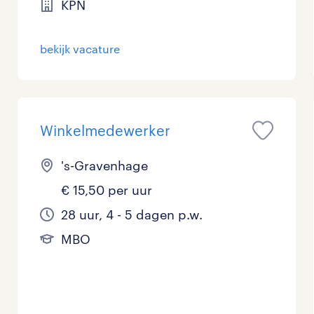
KPN
Management / Leidinggevend
bekijk vacature
Onderwijs
Personeel & Organisatie
Supply chain & procurement
Winkelmedewerker
Zorg / Verpleging
's-Gravenhage
€ 15,50 per uur
28 uur, 4 - 5 dagen p.w.
MBO