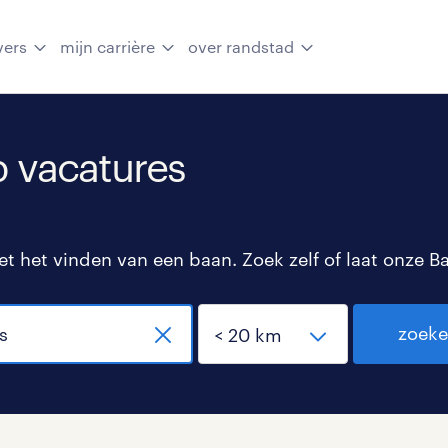
vers
mijn carrière
over randstad
 vacatures
 het vinden van een baan. Zoek zelf of laat onze B
zoek