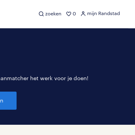
mijn Randstad
zoeken
0
aanmatcher het werk voor je doen!
en