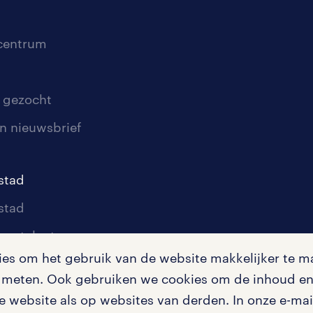
scentrum
 gezocht
n nieuwsbrief
stad
stad
oor talent
s om het gebruik van de website makkelijker te ma
oor werkgevers
te meten. Ook gebruiken we cookies om de inhoud en 
igingen
 website als op websites van derden. In onze e-mail