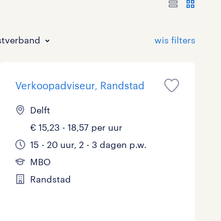
stverband
Verkoopadviseur, Randstad
Delft
€ 15,23 - 18,57 per uur
Bouw
HAVO/VWO
17 - 24 uur
Tijdelijk met uitzicht op vast
3
0
2
15 - 20 uur, 2 - 3 dagen p.w.
MBO
Commercieel / Verkoop
MBO
37 - 40+ uur
5
0
Randstad
Horeca / Catering
Ondersteunend onderwijs
0
Juridisch