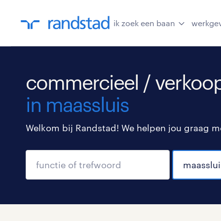
ik zoek een baan
werkge
commercieel / verkoop
in maassluis
Welkom bij Randstad! We helpen jou graag met