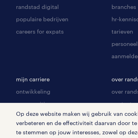
randstad digital
branches
populaire bedrijven
hr-kenni
careers for expats
tarieven
personeel
aanmelde
mijn carriere
over rand
ontwikkeling
over rand
communities
contact v
Op deze website maken wij gebruik van cookie
opleidingen en trainingen
contact v
verbeteren en de effectiviteit daarvan door 
solliciteren
onze vest
te stemmen op jouw interesses, zowel op deze