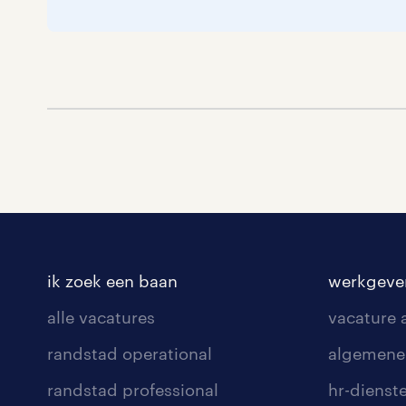
ik zoek een baan
werkgeve
alle vacatures
vacature
randstad operational
algemene
randstad professional
hr-dienst