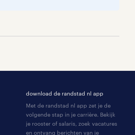
download de randstad nl app
Met de randstad nl app zet je de
volgende stap in je carrière. Bekijk
je rooster of salaris, zoek vacatures
en ontvang berichten van je