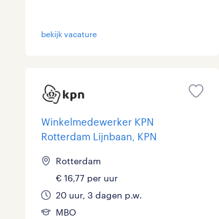
Logistiek
bekijk vacature
Medisch
toon 6 resultaten
Overig
Secretarieel
Webcare
Winkelmedewerker KPN
Rotterdam Lijnbaan, KPN
toon 6 resultaten
Rotterdam
€ 16,77 per uur
20 uur, 3 dagen p.w.
MBO