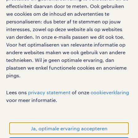
effectiviteit daarvan door te meten. Ook gebruiken
Volg ons voor de leukste content omtrent
we cookies om de inhoud en advertenties te
vacatures, solliciteren en inspiratie.
personaliseren: dus beter af te stemmen op jouw
interesses, zowel op deze website als op websites
van derden. In onze e-mails passen we dit ook toe.
Voor het optimaliseren van relevante informatie op
werken bij randstad
andere websites maken we ook gebruik van andere
gebruikersvoorwaarden
technieken. Wil je geen optimale ervaring, dan
plaatsen we enkel functionele cookies en anonieme
privacystatement
pings.
cookies
disclaimer
Lees ons
privacy statement
of onze
cookieverklaring
sitemap
voor meer informatie.
RANDSTAD, HUMAN FORWARD en SHAPING THE
WORLD OF WORK zijn geregistreerde
handelsmerken van Randstad N.V.
Ja, optimale ervaring accepteren