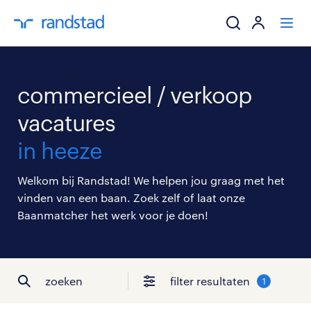
ik zoek een baa
commercieel / verkoop
werkgevers
vacatures
in heeze
mijn carrière
Welkom bij Randstad! We helpen jou graag met het
over randstad
vinden van een baan. Zoek zelf of laat onze
Baanmatcher het werk voor je doen!
zoeken
filter resultaten
1