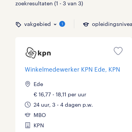
zoekresultaten (1 - 3 van 3)
vakgebied
opleidingsnive
1
binnen welk vakgebied w
op welk niveau zoek je 
hoeveel uren per week w
welk soort dienstverband
Winkelmedewerker KPN Ede, KPN
Ede
Administratief
Basisonderwijs
0 - 8 uur
Detachering
0
0
0
€ 16,77 - 18,11 per uur
Callcenter / Contactcenter
HBO
25 - 32 uur
Vast
1
0
2
24 uur, 3 - 4 dagen p.w.
Engineering
MBO, HAVO, VWO
0
MBO
KPN
ICT
VMBO/MAVO
0
toon 3 resultaten
toon 3 resultaten