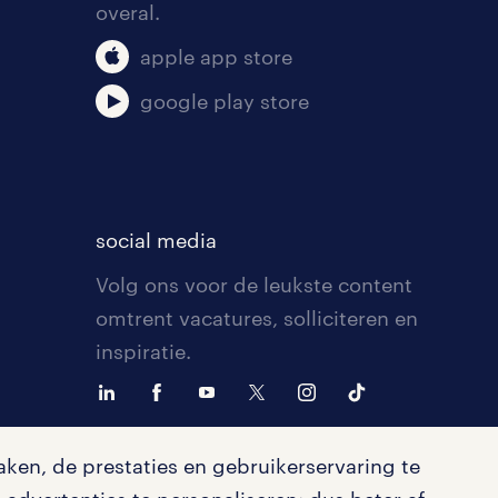
overal.
apple app store
google play store
social media
Volg ons voor de leukste content
omtrent vacatures, solliciteren en
inspiratie.
ken, de prestaties en gebruikerservaring te