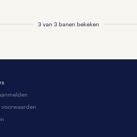
3 van 3 banen bekeken
rs
 aanmelden
 voorwaarden
en