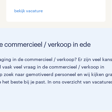
Management / Leidinggevend
bekijk vacature
Onderwijs
Personeel & Organisatie
Supply chain & procurement
de commercieel / verkoop in ede
Zorg / Verpleging
aging in de commercieel / verkoop? Er zijn veel kan
 vaak veel vraag in de commercieel / verkoop in
op zoek naar gemotiveerd personeel en wij kijken gr
het beste bij je past. In ons overzicht van vacature