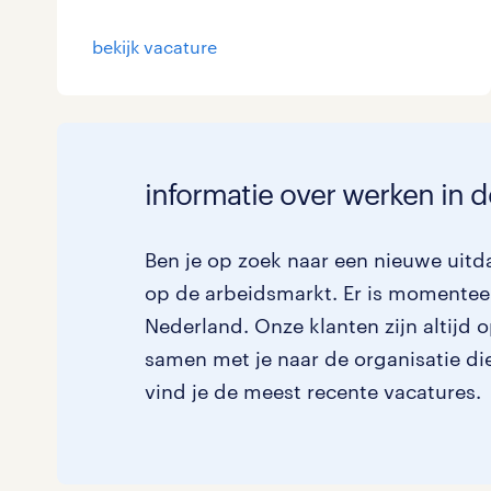
Logistiek
bekijk vacature
Medisch
toon 3 resultaten
Overig
Secretarieel
informatie over werken in 
Webcare
Ben je op zoek naar een nieuwe uitd
op de arbeidsmarkt. Er is momenteel
Nederland. Onze klanten zijn altijd 
toon 3 resultaten
samen met je naar de organisatie die 
vind je de meest recente vacatures.