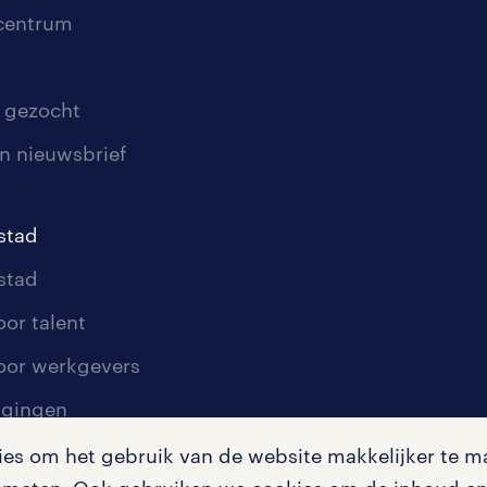
scentrum
 gezocht
n nieuwsbrief
stad
stad
oor talent
oor werkgevers
igingen
s om het gebruik van de website makkelijker te ma