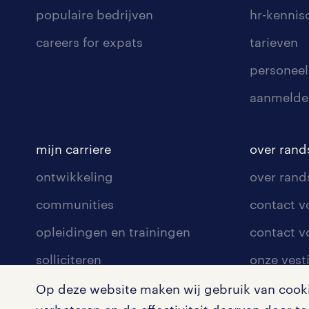
populaire bedrijven
hr-kenni
careers for expats
tarieven
personeel
aanmelde
mijn carriere
over rand
ontwikkeling
over rand
communities
contact v
opleidingen en trainingen
contact v
solliciteren
onze vest
arbeidsvoorwaarden
pers
Op deze website maken wij gebruik van cookie