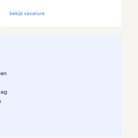
Marketing & Communicatie
bekijk vacature
Overheid
Schoonmaak
Techniek
sen
aag
s