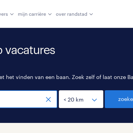
vers
mijn carrière
over randstad
 vacatures
 het vinden van een baan. Zoek zelf of laat onze B
zoek