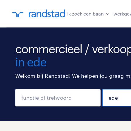
ik zoek een baan
werkge
commercieel / verkoop
in ede
Welkom bij Randstad! We helpen jou graag met