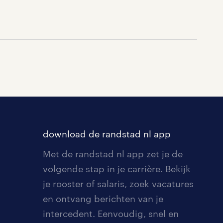
download de randstad nl app
Met de randstad nl app zet je de
volgende stap in je carrière. Bekijk
je rooster of salaris, zoek vacatures
en ontvang berichten van je
intercedent. Eenvoudig, snel en