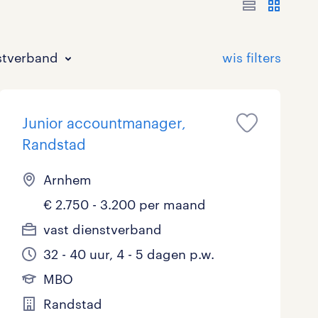
stverband
Junior accountmanager,
Randstad
Arnhem
€ 2.750 - 3.200 per maand
Bouw
HAVO/VWO
17 - 24 uur
Tijdelijk met uitzicht op vast
1
0
2
vast dienstverband
Commercieel / Verkoop
MBO
37 - 40+ uur
3
0
32 - 40 uur, 4 - 5 dagen p.w.
Horeca / Catering
Ondersteunend onderwijs
0
MBO
Randstad
Juridisch