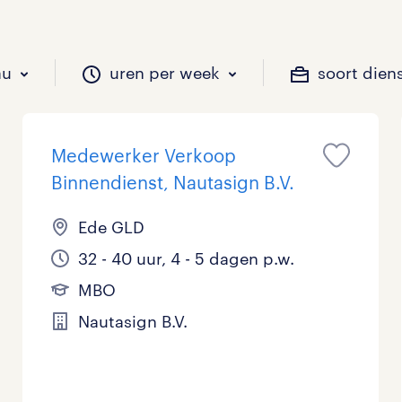
au
uren per week
soort dien
Medewerker Verkoop
il je werken?
vacatures?
il je werken?
 zou jij willen?
Binnendienst, Nautasign B.V.
Ede GLD
32 - 40 uur, 4 - 5 dagen p.w.
Beveiliging
Geen
9 - 16 uur
Tijdelijk
0
0
0
MBO
Chauffeurs
LBO, MAVO, VMBO
33 - 36 uur
0
0
Nautasign B.V.
Financieel
Master
0
Industrieel / Productie
WO
0