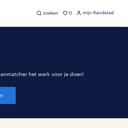
mijn Randstad
zoeken
0
aanmatcher het werk voor je doen!
en