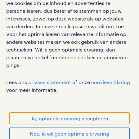
we cookies om de inhoud en advertenties te
vacatures, solliciteren en inspiratie.
personaliseren: dus beter af te stemmen op jouw
interesses, zowel op deze website als op websites
van derden. In onze e-mails passen we dit ook toe.
Voor het optimaliseren van relevante informatie op
werken bij randstad
andere websites maken we ook gebruik van andere
gebruikersvoorwaarden
technieken. Wil je geen optimale ervaring, dan
plaatsen we enkel functionele cookies en anonieme
privacystatement
pings.
cookies
disclaimer
Lees ons
privacy statement
of onze
cookieverklaring
sitemap
voor meer informatie.
RANDSTAD, HUMAN FORWARD en SHAPING THE
WORLD OF WORK zijn geregistreerde
handelsmerken van Randstad N.V.
Ja, optimale ervaring accepteren
© Randstad 2026
Nee, ik wil geen optimale ervaring