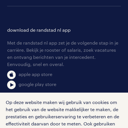
populaire bedrijven
communities
branches
over randstad
careers for expats
opleidingen en trainingen
hr-kenniscentrum
contact voor talent
solliciteren
download de randstad nl app
tarieven
contact voor werkgevers
arbeidsvoorwaarden
personeel gezocht
Met de randstad nl app zet je de volgende stap in je
onze vestigingen
blogs en artikelen
carrière. Bekijk je rooster of salaris, zoek vacatures
aanmelden nieuwsbrief
en ontvang berichten van je intercedent.
pers
salarischecker
Eenvoudig, snel en overal.
klachten en misstanden
bruto-netto calculator
apple app store
google play store
Op deze website maken wij gebruik van cookies om
het gebruik van de website makkelijker te maken, de
social media
prestaties en gebruikerservaring te verbeteren en de
effectiviteit daarvan door te meten. Ook gebruiken
Volg ons voor de leukste content omtrent