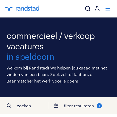
ik zoek een baa
commercieel / verkoop
werkgevers
vacatures
in apeldoorn
mijn carrière
Welkom bij Randstad! We helpen jou graag met het
over randstad
vinden van een baan. Zoek zelf of laat onze
Baanmatcher het werk voor je doen!
zoeken
filter resultaten
1