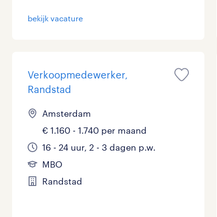
Management / Leidinggevend
bekijk vacature
Onderwijs
Personeel & Organisatie
Verkoopmedewerker,
Supply chain & procurement
Randstad
Zorg / Verpleging
Amsterdam
€ 1.160 - 1.740 per maand
16 - 24 uur, 2 - 3 dagen p.w.
MBO
Randstad