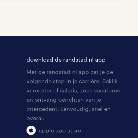
download de randstad nl app
Met de randstad nl app zet je de
volgende stap in je carrière. Bekijk
je rooster of salaris, zoek vacatures
en ontvang berichten van je
intercedent. Eenvoudig, snel en
overal.
apple app store