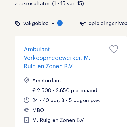
zoekresultaten (1 - 15 van 15)
vakgebied
opleidingsnive
1
Ambulant
binnen welk vakgebied w
op welk niveau zoek je 
hoeveel uren per week w
welk soort dienstverband
Verkoopmedewerker, M.
Ruig en Zonen B.V.
Amsterdam
Administratief
Basisonderwijs
0 - 8 uur
Detachering
0
0
0
€ 2.500 - 2.650 per maand
Callcenter / Contactcenter
HBO
25 - 32 uur
Vast
2
1
4
24 - 40 uur, 3 - 5 dagen p.w.
Engineering
MBO, HAVO, VWO
0
MBO
M. Ruig en Zonen B.V.
ICT
VMBO/MAVO
0
toon 15 resultaten
toon 15 resultaten