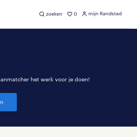
mijn Randstad
zoeken
0
aanmatcher het werk voor je doen!
en