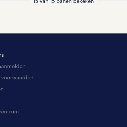
15 van 15 banen bekeken
rs
 aanmelden
 voorwaarden
en
scentrum