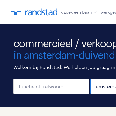
ik zoek een baan
werkge
commercieel / verkoop
in amsterdam-duivend
Welkom bij Randstad! We helpen jou graag met