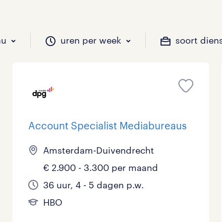
au
uren per week
soort dien
il je werken?
vacatures?
il je werken?
 zou jij willen?
Account Specialist Mediabureaus
Beveiliging
Geen
9 - 16 uur
Tijdelijk
4
4
1
Amsterdam-Duivendrecht
Chauffeurs
LBO, MAVO, VMBO
33 - 36 uur
2
0
€ 2.900 - 3.300 per maand
36 uur, 4 - 5 dagen p.w.
Financieel
Master
0
HBO
Industrieel / Productie
WO
0