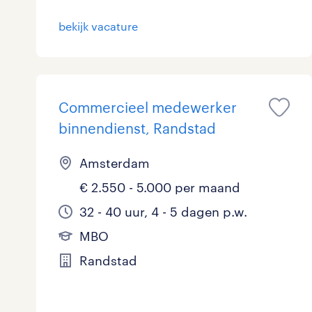
Logistiek
bekijk vacature
Medisch
toon 15 resultaten
Overig
Commercieel medewerker
Secretarieel
binnendienst, Randstad
Webcare
Amsterdam
€ 2.550 - 5.000 per maand
32 - 40 uur, 4 - 5 dagen p.w.
toon 15 resultaten
MBO
Randstad