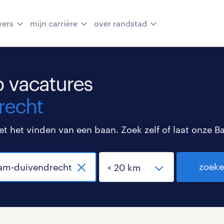
vers
mijn carrière
over randstad
 vacatures
recht
 het vinden van een baan. Zoek zelf of laat onze B
zoek