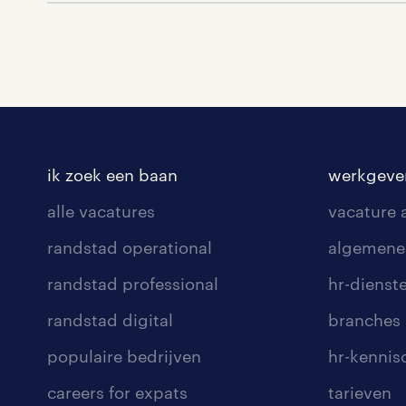
ik zoek een baan
werkgeve
alle vacatures
vacature
randstad operational
algemene
randstad professional
hr-dienst
randstad digital
branches
populaire bedrijven
hr-kenni
careers for expats
tarieven