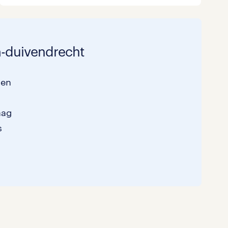
m-duivendrecht
sen
aag
s