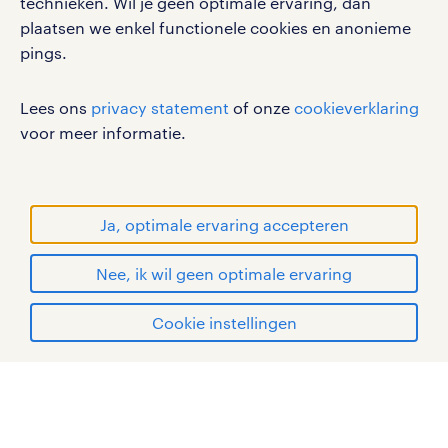
technieken. Wil je geen optimale ervaring, dan
disclaimer
plaatsen we enkel functionele cookies en anonieme
pings.
sitemap
RANDSTAD, HUMAN FORWARD en SHAPING THE
Lees ons
privacy statement
of onze
cookieverklaring
WORLD OF WORK zijn geregistreerde
voor meer informatie.
handelsmerken van Randstad N.V.
© Randstad 2026
Ja, optimale ervaring accepteren
Nee, ik wil geen optimale ervaring
Cookie instellingen
mijn randstad