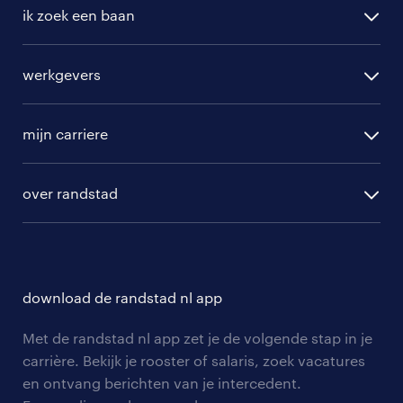
ik zoek een baan
alle vacatures
werkgevers
randstad operational
vacature aanmelden
randstad professional
mijn carriere
algemene voorwaarden
randstad digital
ontwikkeling
hr-diensten
over randstad
populaire bedrijven
communities
branches
over randstad
careers for expats
opleidingen en trainingen
hr-kenniscentrum
contact voor talent
solliciteren
download de randstad nl app
tarieven
contact voor werkgevers
arbeidsvoorwaarden
personeel gezocht
Met de randstad nl app zet je de volgende stap in je
onze vestigingen
blogs en artikelen
carrière. Bekijk je rooster of salaris, zoek vacatures
aanmelden nieuwsbrief
en ontvang berichten van je intercedent.
pers
salarischecker