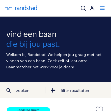
ik zoek een baa
vind een baan
werkgevers
die bij jou past.
mijn carrière
Welkom bij Randstad! We helpen jou graag met het
vinden van een baan. Zoek zelf of laat onze
over randstad
Baanmatcher het werk voor je doen!
zoeken
filter resultaten
Randstad Digital