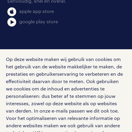
Eenvoudig, snel en overal.
klachten en misstanden
bruto-netto calculator
apple app store
google play store
social media
Op deze website maken wij gebruik van cookies om
Volg ons voor de leukste content omtrent
het gebruik van de website makkelijker te maken, de
vacatures, solliciteren en inspiratie.
prestaties en gebruikerservaring te verbeteren en de
effectiviteit daarvan door te meten. Ook gebruiken
we cookies om de inhoud en advertenties te
personaliseren: dus beter af te stemmen op jouw
interesses, zowel op deze website als op websites
werken bij randstad
van derden. In onze e-mails passen we dit ook toe.
gebruikersvoorwaarden
Voor het optimaliseren van relevante informatie op
privacystatement
andere websites maken we ook gebruik van andere
cookies