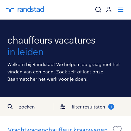
ik zoek een baa
chauffeurs vacatures
werkgevers
in leiden
mijn carrière
Welkom bij Randstad! We helpen jou graag met het
vinden van een baan. Zoek zelf of laat onze
over randstad
Baanmatcher het werk voor je doen!
zoeken
filter resultaten
1
Vrachtwagenchauffeur kraanwagen