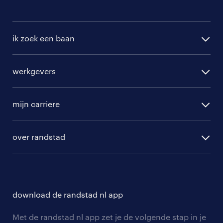
ik zoek een baan
alle vacatures
werkgevers
randstad operational
vacature aanmelden
randstad professional
mijn carriere
algemene voorwaarden
randstad digital
ontwikkeling
hr-diensten
over randstad
populaire bedrijven
communities
branches
over randstad
careers for expats
opleidingen en trainingen
hr-kenniscentrum
contact voor talent
solliciteren
download de randstad nl app
tarieven
contact voor werkgevers
arbeidsvoorwaarden
personeel gezocht
Met de randstad nl app zet je de volgende stap in je
onze vestigingen