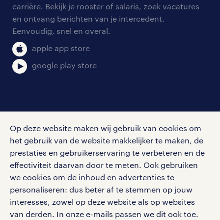
blogs en artikelen
carrière. Bekijk je rooster of salaris, zoek vacatures
aanmelden nieuwsbrief
en ontvang berichten van je intercedent.
pers
salarischecker
Eenvoudig, snel en overal.
klachten en misstanden
bruto-netto calculator
apple app store
google play store
social media
Op deze website maken wij gebruik van cookies om
Volg ons voor de leukste content omtrent
het gebruik van de website makkelijker te maken, de
vacatures, solliciteren en inspiratie.
prestaties en gebruikerservaring te verbeteren en de
effectiviteit daarvan door te meten. Ook gebruiken
we cookies om de inhoud en advertenties te
personaliseren: dus beter af te stemmen op jouw
interesses, zowel op deze website als op websites
werken bij randstad
van derden. In onze e-mails passen we dit ook toe.
gebruikersvoorwaarden