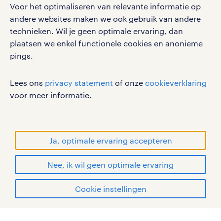
Voor het optimaliseren van relevante informatie op
privacystatement
andere websites maken we ook gebruik van andere
cookies
technieken. Wil je geen optimale ervaring, dan
disclaimer
plaatsen we enkel functionele cookies en anonieme
pings.
sitemap
RANDSTAD, HUMAN FORWARD en SHAPING THE
Lees ons
privacy statement
of onze
cookieverklaring
WORLD OF WORK zijn geregistreerde
voor meer informatie.
handelsmerken van Randstad N.V.
© Randstad 2026
Ja, optimale ervaring accepteren
Nee, ik wil geen optimale ervaring
Cookie instellingen
mijn randstad