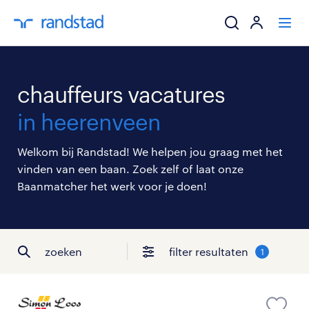
ik zoek een baa
chauffeurs vacatures
werkgevers
in heerenveen
mijn carrière
Welkom bij Randstad! We helpen jou graag met het
vinden van een baan. Zoek zelf of laat onze
over randstad
Baanmatcher het werk voor je doen!
zoeken
filter resultaten
1