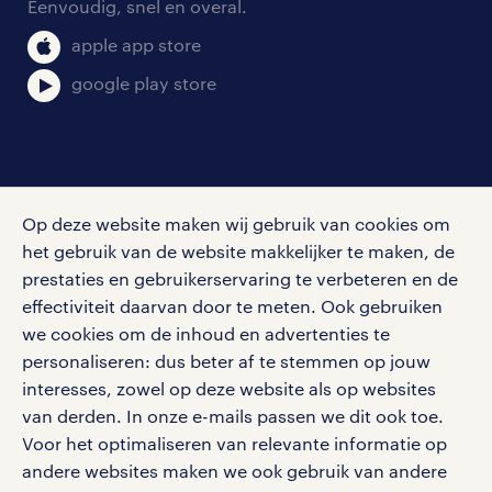
Eenvoudig, snel en overal.
klachten en misstanden
bruto-netto calculator
apple app store
google play store
social media
Op deze website maken wij gebruik van cookies om
Volg ons voor de leukste content omtrent
het gebruik van de website makkelijker te maken, de
vacatures, solliciteren en inspiratie.
prestaties en gebruikerservaring te verbeteren en de
effectiviteit daarvan door te meten. Ook gebruiken
we cookies om de inhoud en advertenties te
personaliseren: dus beter af te stemmen op jouw
interesses, zowel op deze website als op websites
werken bij randstad
van derden. In onze e-mails passen we dit ook toe.
gebruikersvoorwaarden
Voor het optimaliseren van relevante informatie op
privacystatement
andere websites maken we ook gebruik van andere
cookies