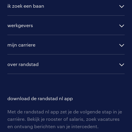
ik zoek een baan
alle vacatures
werkgevers
randstad operational
vacature aanmelden
randstad professional
mijn carriere
algemene voorwaarden
randstad digital
ontwikkeling
hr-diensten
over randstad
populaire bedrijven
communities
branches
over randstad
careers for expats
opleidingen en trainingen
hr-kenniscentrum
contact voor talent
solliciteren
download de randstad nl app
tarieven
contact voor werkgevers
arbeidsvoorwaarden
personeel gezocht
Met de randstad nl app zet je de volgende stap in je
onze vestigingen
blogs en artikelen
carrière. Bekijk je rooster of salaris, zoek vacatures
aanmelden nieuwsbrief
en ontvang berichten van je intercedent.
pers
salarischecker