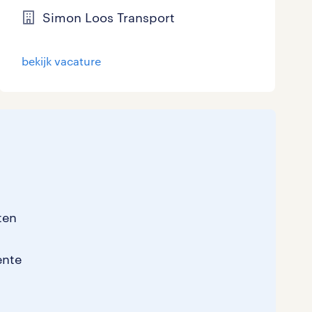
Simon Loos Transport
Marketing & Communicatie
Overheid
bekijk vacature
Schoonmaak
Techniek
ten
ente