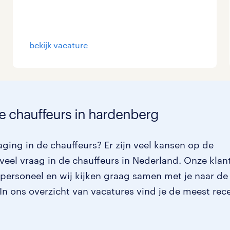
Management / Leidinggevend
Onderwijs
bekijk vacature
Personeel & Organisatie
Supply chain & procurement
de chauffeurs in hardenberg
Zorg / Verpleging
ging in de chauffeurs? Er zijn veel kansen op de
veel vraag in de chauffeurs in Nederland. Onze klan
 personeel en wij kijken graag samen met je naar de
. In ons overzicht van vacatures vind je de meest rec