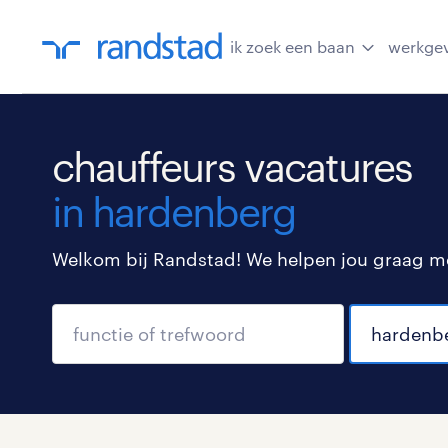
ik zoek een baan
werkge
chauffeurs vacatures
in hardenberg
Welkom bij Randstad! We helpen jou graag met