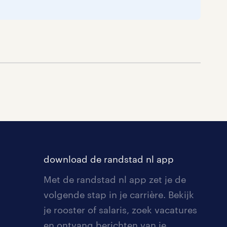
download de randstad nl app
Met de randstad nl app zet je de
volgende stap in je carrière. Bekijk
je rooster of salaris, zoek vacatures
en ontvang berichten van je