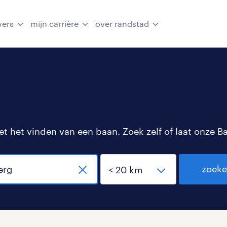
vers
mijn carrière
over randstad
 het vinden van een baan. Zoek zelf of laat onze B
zoek