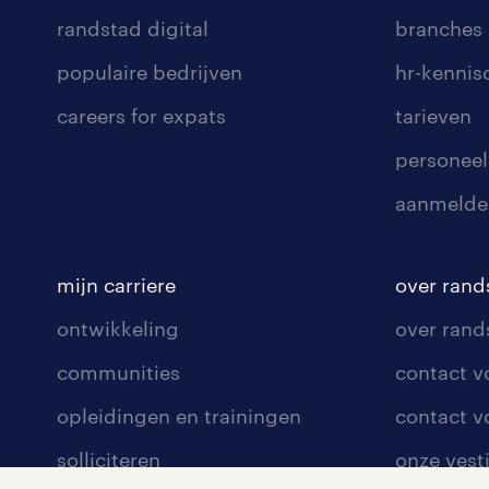
randstad digital
branches
populaire bedrijven
hr-kenni
careers for expats
tarieven
personeel
aanmelde
mijn carriere
over rand
ontwikkeling
over rand
communities
contact v
opleidingen en trainingen
contact v
solliciteren
onze vest