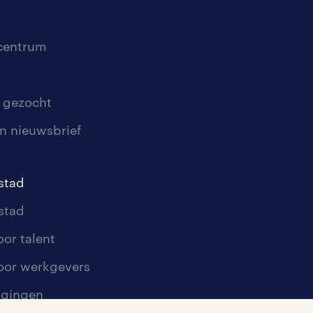
scentrum
 gezocht
n nieuwsbrief
stad
stad
oor talent
oor werkgevers
igingen