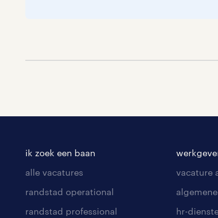
ik zoek een baan
werkgeve
alle vacatures
vacature
randstad operational
algemene
randstad professional
hr-dienst