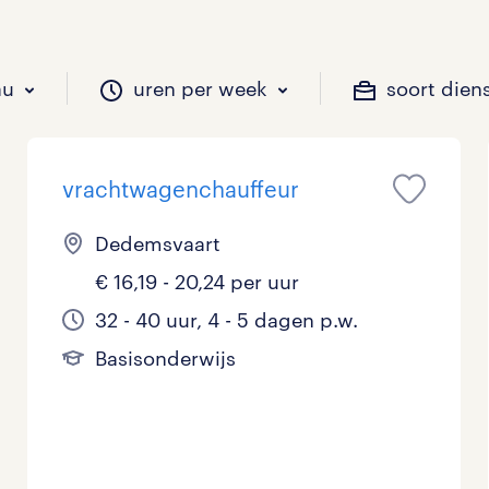
au
uren per week
soort dien
vrachtwagenchauffeur
il je werken?
vacatures?
il je werken?
 zou jij willen?
Dedemsvaart
€ 16,19 - 20,24 per uur
Beveiliging
Geen
9 - 16 uur
Tijdelijk
1
2
0
32 - 40 uur, 4 - 5 dagen p.w.
Basisonderwijs
Chauffeurs
LBO, MAVO, VMBO
33 - 36 uur
0
0
Financieel
Master
0
Industrieel / Productie
WO
0