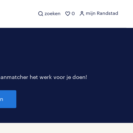
mijn Randstad
zoeken
0
aanmatcher het werk voor je doen!
en