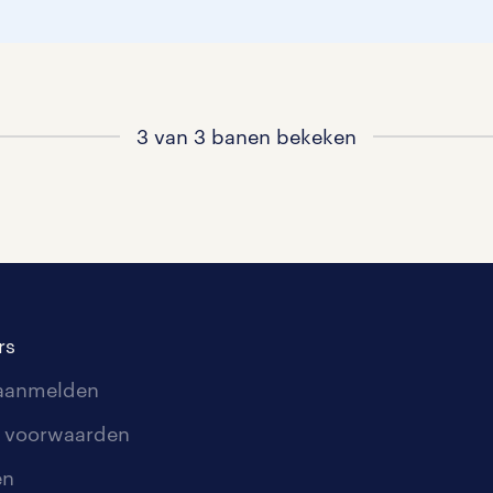
3 van 3 banen bekeken
rs
 aanmelden
 voorwaarden
en