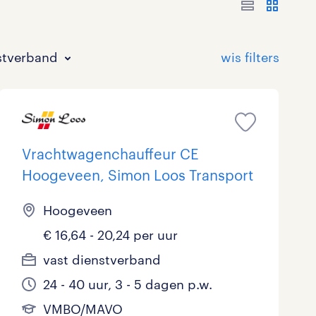
stverband
Vrachtwagenchauffeur CE
Hoogeveen, Simon Loos Transport
Bouw
HAVO/VWO
17 - 24 uur
Tijdelijk met uitzicht op vast
1
0
0
Hoogeveen
€ 16,64 - 20,24 per uur
Commercieel / Verkoop
MBO
37 - 40+ uur
0
0
vast dienstverband
Horeca / Catering
Ondersteunend onderwijs
0
24 - 40 uur, 3 - 5 dagen p.w.
Juridisch
VMBO/MAVO