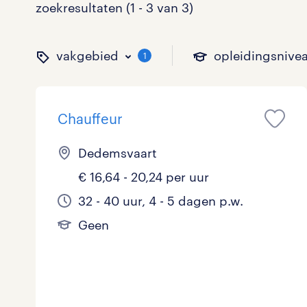
zoekresultaten (1 - 3 van 3)
vakgebied
opleidingsnive
1
Chauffeur
binnen welk vakgebied w
op welk niveau zoek je 
hoeveel uren per week w
welk soort dienstverband
Dedemsvaart
€ 16,64 - 20,24 per uur
Administratief
Basisonderwijs
0 - 8 uur
Detachering
0
0
1
32 - 40 uur, 4 - 5 dagen p.w.
Geen
Callcenter / Contactcenter
HBO
25 - 32 uur
Vast
1
0
2
Engineering
MBO, HAVO, VWO
0
ICT
VMBO/MAVO
1
toon 3 resultaten
toon 3 resultaten