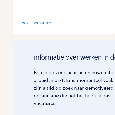
Logistiek
Medisch
toon 3 resultaten
bekijk vacature
Overig
Secretarieel
informatie over werken in 
Webcare
Ben je op zoek naar een nieuwe uitda
arbeidsmarkt. Er is momenteel vaak 
toon 3 resultaten
zijn altijd op zoek naar gemotiveerd
organisatie die het beste bij je past
vacatures.