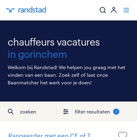
ik zoek een baa
chauffeurs vacatures
werkgevers
in gorinchem
mijn carrière
Welkom bij Randstad! We helpen jou graag met het
vinden van een baan. Zoek zelf of laat onze
over randstad
Baanmatcher het werk voor je doen!
zoeken
filter resultaten
1
Rangeerder met een CE of T