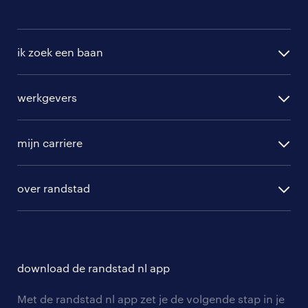
ik zoek een baan
alle vacatures
werkgevers
randstad operational
vacature aanmelden
randstad professional
mijn carriere
algemene voorwaarden
randstad digital
ontwikkeling
hr-diensten
over randstad
populaire bedrijven
communities
branches
over randstad
careers for expats
opleidingen en trainingen
hr-kenniscentrum
contact voor talent
solliciteren
download de randstad nl app
tarieven
contact voor werkgevers
arbeidsvoorwaarden
personeel gezocht
Met de randstad nl app zet je de volgende stap in je
onze vestigingen