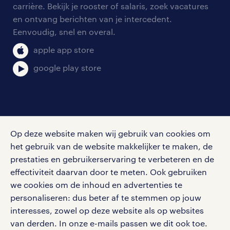
blogs en artikelen
carrière. Bekijk je rooster of salaris, zoek vacatures
aanmelden nieuwsbrief
en ontvang berichten van je intercedent.
pers
salarischecker
Eenvoudig, snel en overal.
klachten en misstanden
bruto-netto calculator
apple app store
google play store
social media
Op deze website maken wij gebruik van cookies om
Volg ons voor de leukste content omtrent
het gebruik van de website makkelijker te maken, de
vacatures, solliciteren en inspiratie.
prestaties en gebruikerservaring te verbeteren en de
effectiviteit daarvan door te meten. Ook gebruiken
we cookies om de inhoud en advertenties te
personaliseren: dus beter af te stemmen op jouw
interesses, zowel op deze website als op websites
werken bij randstad
van derden. In onze e-mails passen we dit ook toe.
gebruikersvoorwaarden