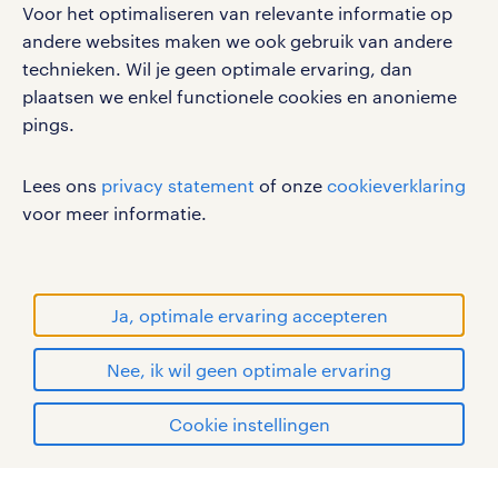
Voor het optimaliseren van relevante informatie op
privacystatement
andere websites maken we ook gebruik van andere
cookies
technieken. Wil je geen optimale ervaring, dan
disclaimer
plaatsen we enkel functionele cookies en anonieme
pings.
sitemap
RANDSTAD, HUMAN FORWARD en SHAPING THE
Lees ons
privacy statement
of onze
cookieverklaring
WORLD OF WORK zijn geregistreerde
voor meer informatie.
handelsmerken van Randstad N.V.
© Randstad 2026
Ja, optimale ervaring accepteren
Nee, ik wil geen optimale ervaring
Cookie instellingen
mijn randstad