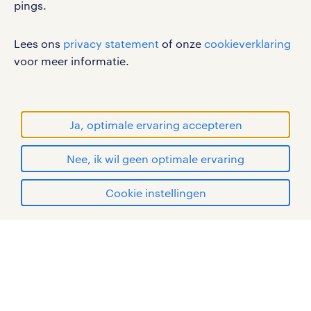
pings.
cookies
disclaimer
Lees ons
privacy statement
of onze
cookieverklaring
sitemap
voor meer informatie.
RANDSTAD, HUMAN FORWARD en SHAPING THE
WORLD OF WORK zijn geregistreerde
handelsmerken van Randstad N.V.
Ja, optimale ervaring accepteren
© Randstad 2026
Nee, ik wil geen optimale ervaring
Cookie instellingen
mijn randstad