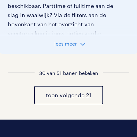
beschikbaar. Parttime of fulltime aan de
slag in waalwijk? Via de filters aan de
bovenkant van het overzicht van
vacatures kan je jouw opties verder
aangeven!
lees meer
Staat jouw nieuwe baan er niet bij?
Bekijk dan hier
alle vacatures in waalwijk
30 van 51 banen bekeken
of hier
al onze chauffeur groot rijbewijs
vacatures
toon volgende 21
.