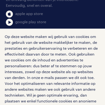
salarischecker
Eenvoudig, snel en overal.
klachten en misstanden
bruto-netto calculator
apple app store
google play store
Op deze website maken wij gebruik van cookies om
het gebruik van de website makkelijker te maken, de
social media
prestaties en gebruikerservaring te verbeteren en de
effectiviteit daarvan door te meten. Ook gebruiken
Volg ons voor de leukste content omtrent
we cookies om de inhoud en advertenties te
vacatures, solliciteren en inspiratie.
personaliseren: dus beter af te stemmen op jouw
interesses, zowel op deze website als op websites
van derden. In onze e-mails passen we dit ook toe.
Voor het optimaliseren van relevante informatie op
werken bij randstad
andere websites maken we ook gebruik van andere
gebruikersvoorwaarden
technieken. Wil je geen optimale ervaring, dan
plaatsen we enkel functionele cookies en anonieme
privacystatement