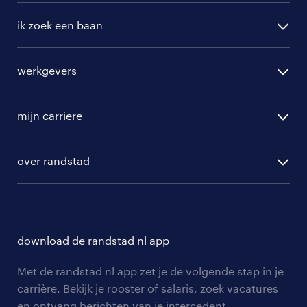
ik zoek een baan
alle vacatures
werkgevers
randstad operational
vacature aanmelden
randstad professional
mijn carriere
algemene voorwaarden
randstad digital
ontwikkeling
hr-diensten
over randstad
populaire bedrijven
communities
branches
over randstad
careers for expats
opleidingen en trainingen
hr-kenniscentrum
contact voor talent
solliciteren
download de randstad nl app
tarieven
contact voor werkgevers
arbeidsvoorwaarden
personeel gezocht
Met de randstad nl app zet je de volgende stap in je
onze vestigingen
blogs en artikelen
carrière. Bekijk je rooster of salaris, zoek vacatures
aanmelden nieuwsbrief
en ontvang berichten van je intercedent.
pers